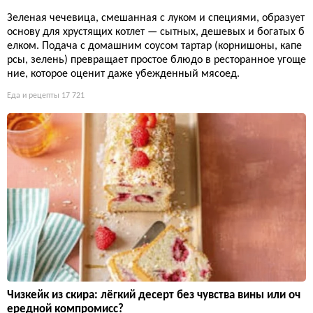
Зеленая чечевица, смешанная с луком и специями, образует
основу для хрустящих котлет — сытных, дешевых и богатых б
елком. Подача с домашним соусом тартар (корнишоны, капе
рсы, зелень) превращает простое блюдо в ресторанное угоще
ние, которое оценит даже убежденный мясоед.
Еда и рецепты
17 721
Чизкейк из скира: лёгкий десерт без чувства вины или оч
ередной компромисс?