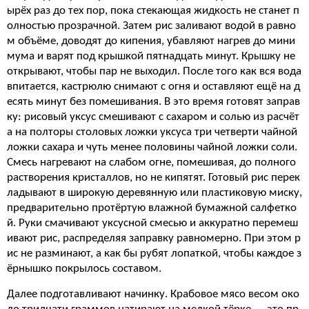
ырёх раз до тех пор, пока стекающая жидкость не станет п
олностью прозрачной. Затем рис заливают водой в равно
м объёме, доводят до кипения, убавляют нагрев до мини
мума и варят под крышкой пятнадцать минут. Крышку не
открывают, чтобы пар не выходил. После того как вся вода
впитается, кастрюлю снимают с огня и оставляют ещё на д
есять минут без помешивания. В это время готовят заправ
ку: рисовый уксус смешивают с сахаром и солью из расчёт
а на полторы столовых ложки уксуса три четверти чайной
ложки сахара и чуть менее половины чайной ложки соли.
Смесь нагревают на слабом огне, помешивая, до полного
растворения кристаллов, но не кипятят. Готовый рис перек
ладывают в широкую деревянную или пластиковую миску,
предварительно протёртую влажной бумажной салфетко
й. Руки смачивают уксусной смесью и аккуратно перемеш
ивают рис, распределяя заправку равномерно. При этом р
ис не разминают, а как бы рубят лопаткой, чтобы каждое з
ёрнышко покрылось составом.
Далее подготавливают начинку. Крабовое мясо весом око