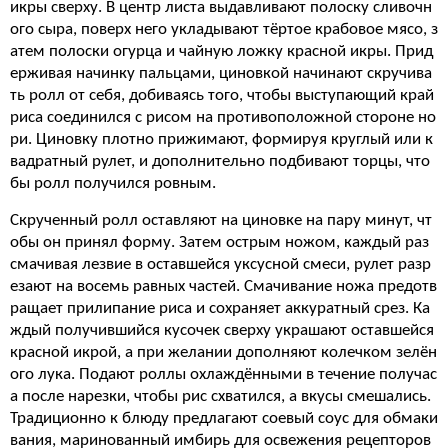
икры сверху. В центр листа выдавливают полоску сливочн
ого сыра, поверх него укладывают тёртое крабовое мясо, з
атем полоски огурца и чайную ложку красной икры. Прид
ерживая начинку пальцами, циновкой начинают скручива
ть ролл от себя, добиваясь того, чтобы выступающий край
риса соединился с рисом на противоположной стороне но
ри. Циновку плотно прижимают, формируя круглый или к
вадратный рулет, и дополнительно подбивают торцы, что
бы ролл получился ровным.
Скрученный ролл оставляют на циновке на пару минут, чт
обы он принял форму. Затем острым ножом, каждый раз
смачивая лезвие в оставшейся уксусной смеси, рулет разр
езают на восемь равных частей. Смачивание ножа предотв
ращает прилипание риса и сохраняет аккуратный срез. Ка
ждый получившийся кусочек сверху украшают оставшейся
красной икрой, а при желании дополняют колечком зелён
ого лука. Подают роллы охлаждёнными в течение получас
а после нарезки, чтобы рис схватился, а вкусы смешались.
Традиционно к блюду предлагают соевый соус для обмаки
вания, маринованный имбирь для освежения рецепторов