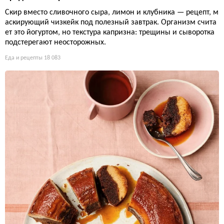
Скир вместо сливочного сыра, лимон и клубника — рецепт, м
аскирующий чизкейк под полезный завтрак. Организм счита
ет это йогуртом, но текстура капризна: трещины и сыворотка
подстерегают неосторожных.
Еда и рецепты
18 083