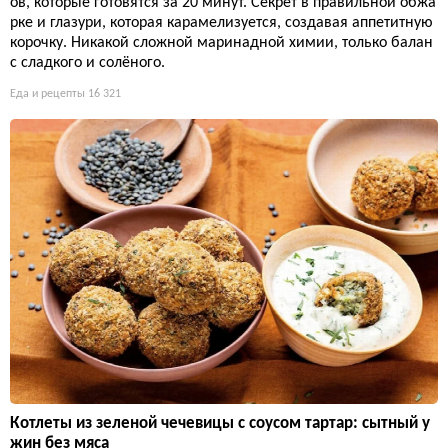
ов, которые готовятся за 20 минут. Секрет в правильной обжа
рке и глазури, которая карамелизуется, создавая аппетитную
корочку. Никакой сложной маринадной химии, только балан
с сладкого и солёного.
Еда и рецепты
16 321
Котлеты из зеленой чечевицы с соусом тартар: сытный у
жин без мяса