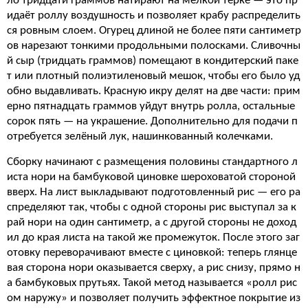
ло тридцати граммов натирают на мелкой тёрке — это пр
идаёт роллу воздушность и позволяет крабу распределить
ся ровным слоем. Огурец длиной не более пяти сантиметр
ов нарезают тонкими продольными полосками. Сливочны
й сыр (тридцать граммов) помещают в кондитерский паке
т или плотный полиэтиленовый мешок, чтобы его было уд
обно выдавливать. Красную икру делят на две части: прим
ерно пятнадцать граммов уйдут внутрь ролла, остальные
сорок пять — на украшение. Дополнительно для подачи п
отребуется зелёный лук, нашинкованный колечками.
Сборку начинают с размещения половины стандартного л
иста нори на бамбуковой циновке шероховатой стороной
вверх. На лист выкладывают подготовленный рис — его ра
спределяют так, чтобы с одной стороны рис выступал за к
рай нори на один сантиметр, а с другой стороны не доход
ил до края листа на такой же промежуток. После этого заг
отовку переворачивают вместе с циновкой: теперь глянце
вая сторона нори оказывается сверху, а рис снизу, прямо н
а бамбуковых прутьях. Такой метод называется «ролл рис
ом наружу» и позволяет получить эффектное покрытие из