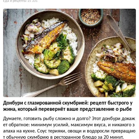
Еда и рецепты
15 331
Донбури с глазированной скумбрией: рецепт быстрого у
жина, который перевернёт ваше представление о рыбе
Думаете, готовить рыбу сложно и долго? Этот донбури докаж
ет обратное: минимум усилий, максимум вкуса, и никакого з
апаха на кухне. Соус терияки, овощи и водоросли превращаю
т обычную скумбрию в ресторанное блюдо за 20 минут.