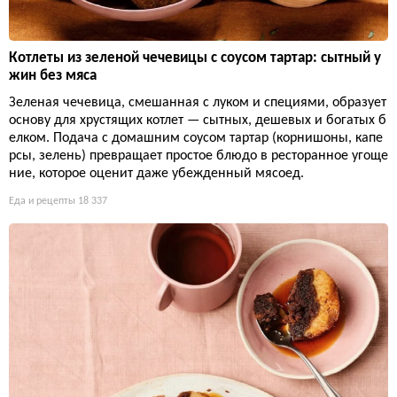
Котлеты из зеленой чечевицы с соусом тартар: сытный у
жин без мяса
Зеленая чечевица, смешанная с луком и специями, образует
основу для хрустящих котлет — сытных, дешевых и богатых б
елком. Подача с домашним соусом тартар (корнишоны, капе
рсы, зелень) превращает простое блюдо в ресторанное угоще
ние, которое оценит даже убежденный мясоед.
Еда и рецепты
18 337