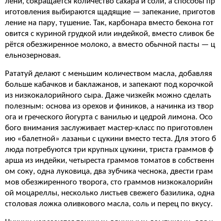
лени, сокращается количество сахара и соли, а способы пр
иготовления выбираются щадящие — запекание, приготов
ление на пару, тушение. Так, карбонара вместо бекона гот
овится с куриной грудкой или индейкой, вместо сливок бе
рётся обезжиренное молоко, а вместо обычной пасты — ц
ельнозерновая.
Рататуй делают с меньшим количеством масла, добавляя
больше кабачков и баклажанов, и запекают под корочкой
из низкокалорийного сыра. Даже чизкейк можно сделать
полезным: основа из орехов и фиников, а начинка из твор
ога и греческого йогурта с ванилью и цедрой лимона. Осо
бого внимания заслуживает мастер-класс по приготовлен
ию «балетной» лазаньи с цукини вместо теста. Для этого б
люда потребуются три крупных цукини, триста граммов ф
арша из индейки, четыреста граммов томатов в собственн
ом соку, одна луковица, два зубчика чеснока, двести грам
мов обезжиренного творога, сто граммов низкокалорийн
ой моцареллы, несколько листьев свежего базилика, одна
столовая ложка оливкового масла, соль и перец по вкусу.