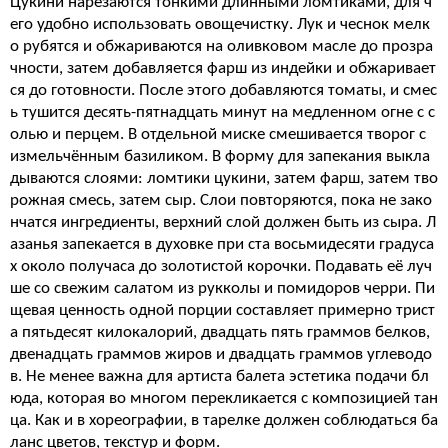
Цукини нарезаются тонкими длинными ломтиками, для ч
его удобно использовать овощечистку. Лук и чеснок мелк
о рубятся и обжариваются на оливковом масле до прозра
чности, затем добавляется фарш из индейки и обжаривает
ся до готовности. После этого добавляются томаты, и смес
ь тушится десять-пятнадцать минут на медленном огне с с
олью и перцем. В отдельной миске смешивается творог с
измельчённым базиликом. В форму для запекания выкла
дываются слоями: ломтики цукини, затем фарш, затем тво
рожная смесь, затем сыр. Слои повторяются, пока не зако
нчатся ингредиенты, верхний слой должен быть из сыра. Л
азанья запекается в духовке при ста восьмидесяти градуса
х около получаса до золотистой корочки. Подавать её луч
ше со свежим салатом из рукколы и помидоров черри. Пи
щевая ценность одной порции составляет примерно трист
а пятьдесят килокалорий, двадцать пять граммов белков,
двенадцать граммов жиров и двадцать граммов углеводо
в. Не менее важна для артиста балета эстетика подачи бл
юда, которая во многом перекликается с композицией тан
ца. Как и в хореографии, в тарелке должен соблюдаться ба
ланс цветов, текстур и форм.