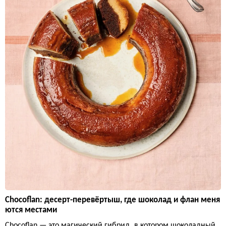
Chocoflan: десерт-перевёртыш, где шоколад и флан меня
ются местами
Chocoflan — это магический гибрид, в котором шоколадный