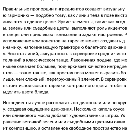
Правильные пропорции ингредиентов создают визуальну
ю гармонию — подобно тому, как линии тела в позе выстр
аиваются в единое целое. Яркие элементы, такие как ягод
ы, зелень или съедобные цветы, выполняют роль акцентов
в танце: они привлекают внимание и задают настроение. Р
асположение компонентов на тарелке может создавать д
инамику, напоминающую траекторию балетного движени
я. Чистота линий, аккуратность в сервировке сродни чисто
те линий в классическом танце. Лаконичная подача, где ме
ньшее означает большее, подчёркивает качество ингредие
нтов — точно так же, как простая поза может выразить бо
льше, чем сложный, перегруженный элемент. В сервировк
е стоит использовать тарелки контрастного цвета, чтобы в
ыделить цвета блюда.
Ингредиенты лучше располагать по диагонали или по круг
у, создавая ощущение движения. Несколько капель соуса
или оливкового масла добавят художественный штрих. Ук
рашение веточкой зелени или съедобными цветами ожив
ит композицию, а оставленное свободное пространство на