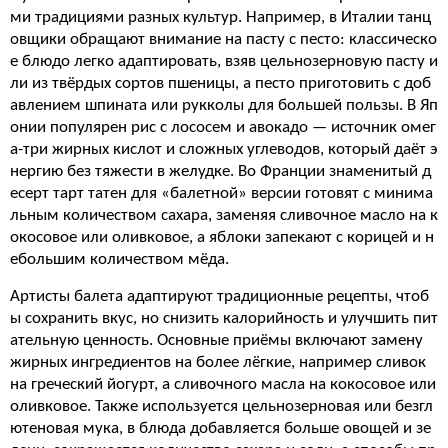
ми традициями разных культур. Например, в Италии танц
овщики обращают внимание на пасту с песто: классическо
е блюдо легко адаптировать, взяв цельнозерновую пасту и
ли из твёрдых сортов пшеницы, а песто приготовить с доб
авлением шпината или рукколы для большей пользы. В Яп
онии популярен рис с лососем и авокадо — источник омег
а-три жирных кислот и сложных углеводов, который даёт э
нергию без тяжести в желудке. Во Франции знаменитый д
есерт тарт татен для «балетной» версии готовят с минима
льным количеством сахара, заменяя сливочное масло на к
окосовое или оливковое, а яблоки запекают с корицей и н
ебольшим количеством мёда.
Артисты балета адаптируют традиционные рецепты, чтоб
ы сохранить вкус, но снизить калорийность и улучшить пит
ательную ценность. Основные приёмы включают замену
жирных ингредиентов на более лёгкие, например сливок
на греческий йогурт, а сливочного масла на кокосовое или
оливковое. Также используется цельнозерновая или безгл
ютеновая мука, в блюда добавляется больше овощей и зе