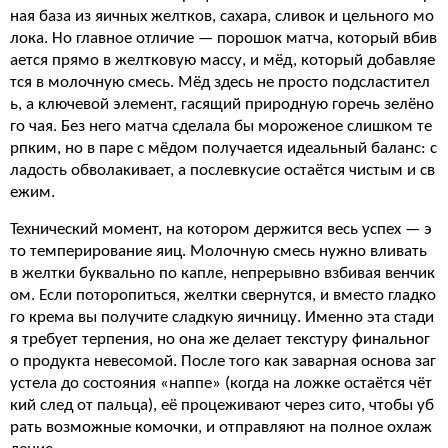
ная база из яичных желтков, сахара, сливок и цельного мо
лока. Но главное отличие — порошок матча, который вбив
ается прямо в желтковую массу, и мёд, который добавляе
тся в молочную смесь. Мёд здесь не просто подсластител
ь, а ключевой элемент, гасящий природную горечь зелёно
го чая. Без него матча сделала бы мороженое слишком те
рпким, но в паре с мёдом получается идеальный баланс: с
ладость обволакивает, а послевкусие остаётся чистым и св
ежим.
Технический момент, на котором держится весь успех — э
то темперирование яиц. Молочную смесь нужно вливать
в желтки буквально по капле, непрерывно взбивая венчик
ом. Если поторопиться, желтки свернутся, и вместо гладко
го крема вы получите сладкую яичницу. Именно эта стади
я требует терпения, но она же делает текстуру финальног
о продукта невесомой. После того как заварная основа заг
устела до состояния «наппе» (когда на ложке остаётся чёт
кий след от пальца), её процеживают через сито, чтобы уб
рать возможные комочки, и отправляют на полное охлаж