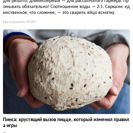
для ризотто, длиннозерный — для рассыпчатого гарнира. Пр
омывать обязательно! Соотношение воды — 2:1. Сарказм: ед
инственное, что сложнее, — это сварить яйцо всмятку.
Еда и рецепты
20 091
Пинса: хрустящий вызов пицце, который изменил правил
а игры