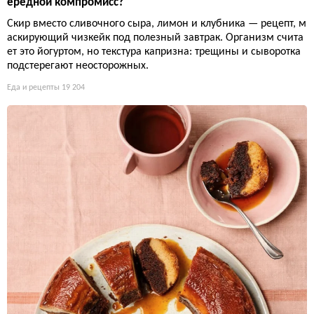
ередной компромисс?
Скир вместо сливочного сыра, лимон и клубника — рецепт, м
аскирующий чизкейк под полезный завтрак. Организм счита
ет это йогуртом, но текстура капризна: трещины и сыворотка
подстерегают неосторожных.
Еда и рецепты
19 204