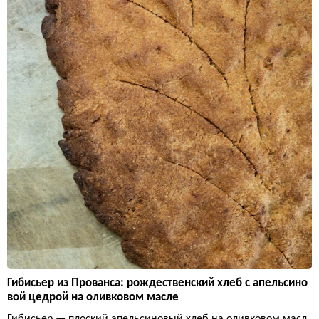
Гибисьер из Прованса: рождественский хлеб с апельсино
вой цедрой на оливковом масле
Гибисьер — плоский апельсиновый хлеб на оливковом масл