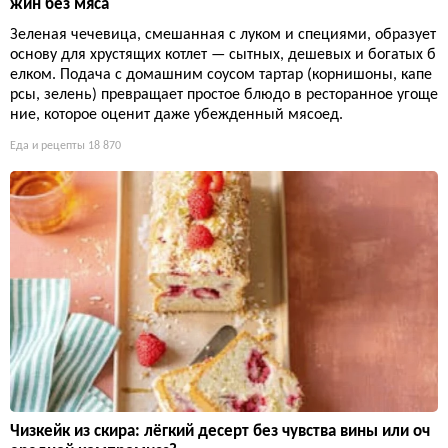
жин без мяса
Зеленая чечевица, смешанная с луком и специями, образует
основу для хрустящих котлет — сытных, дешевых и богатых б
елком. Подача с домашним соусом тартар (корнишоны, капе
рсы, зелень) превращает простое блюдо в ресторанное угоще
ние, которое оценит даже убежденный мясоед.
Еда и рецепты
18 870
Чизкейк из скира: лёгкий десерт без чувства вины или оч