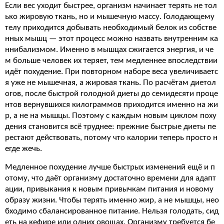
Если вес уходит быстрее, организм начинает терять не тол
ько жировую ткань, но и мышечную массу. Голодающему
телу приходится добывать необходимый белок из собстве
нных мышц — этот процесс можно назвать внутренним ка
ннибализмом. Именно в мышцах сжигается энергия, и че
м больше человек их теряет, тем медленнее впоследствии
идёт похудение. При повторном наборе веса увеличиваетс
я уже не мышечная, а жировая ткань. По расчётам диетол
огов, после быстрой голодной диеты до семидесяти проце
нтов вернувшихся килограммов приходится именно на жи
р, а не на мышцы. Поэтому с каждым новым циклом поху
дения становится всё труднее: прежние быстрые диеты пе
рестают действовать, потому что калории теперь просто н
егде жечь.
Медленное похудение лучше быстрых изменений ещё и п
отому, что даёт организму достаточно времени для адапт
ации, привыкания к новым привычкам питания и новому
образу жизни. Чтобы терять именно жир, а не мышцы, нео
бходимо сбалансированное питание. Нельзя голодать, сид
еть на кефире или одних овощах. Организму требуется бе