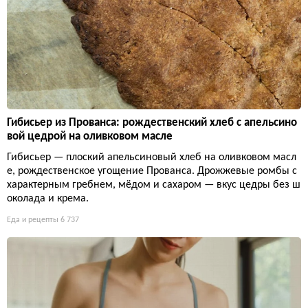
Гибисьер из Прованса: рождественский хлеб с апельсино
вой цедрой на оливковом масле
Гибисьер — плоский апельсиновый хлеб на оливковом масл
е, рождественское угощение Прованса. Дрожжевые ромбы с
характерным гребнем, мёдом и сахаром — вкус цедры без ш
околада и крема.
Еда и рецепты
6 737