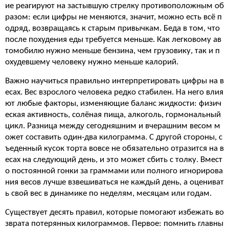
ие реагируют на застывшую стрелку противоположным об
разом: если цифры не меняются, значит, можно есть всё п
одряд, возвращаясь к старым привычкам. Беда в том, что
после похудения еды требуется меньше. Как легковому ав
томобилю нужно меньше бензина, чем грузовику, так и п
охудевшему человеку нужно меньше калорий.
Важно научиться правильно интерпретировать цифры на в
есах. Вес взрослого человека редко стабилен. На него влия
ют любые факторы, изменяющие баланс жидкости: физич
еская активность, солёная пища, алкоголь, гормональный
цикл. Разница между сегодняшним и вчерашним весом м
ожет составить один-два килограмма. С другой стороны, с
ъеденный кусок торта вовсе не обязательно отразится на в
есах на следующий день, и это может сбить с толку. Вмест
о постоянной гонки за граммами или полного игнорирова
ния весов лучше взвешиваться не каждый день, а оцениват
ь свой вес в динамике по неделям, месяцам или годам.
Существует десять правил, которые помогают избежать во
зврата потерянных килограммов. Первое: помнить главны