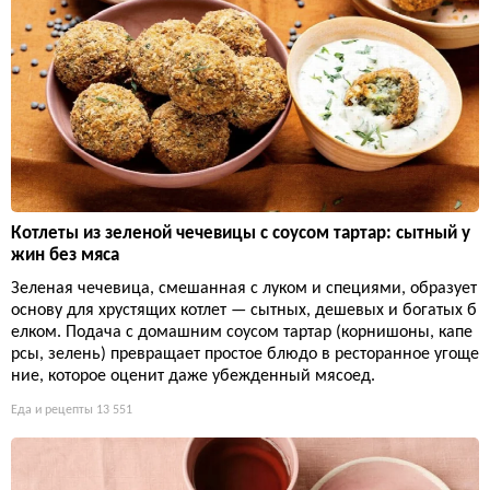
Котлеты из зеленой чечевицы с соусом тартар: сытный у
жин без мяса
Зеленая чечевица, смешанная с луком и специями, образует
основу для хрустящих котлет — сытных, дешевых и богатых б
елком. Подача с домашним соусом тартар (корнишоны, капе
рсы, зелень) превращает простое блюдо в ресторанное угоще
ние, которое оценит даже убежденный мясоед.
Еда и рецепты
13 551