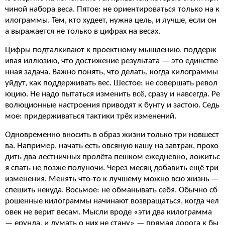
чиной набора веса. Пятое: не ориентироваться только на к
илограммы. Тем, кто худеет, нужна цель, и лучше, если он
а выражается не только в цифрах на весах.
Цифры подталкивают к проектному мышлению, поддерж
ивая иллюзию, что достижение результата — это единстве
нная задача. Важно понять, что делать, когда килограммы
уйдут, как поддерживать вес. Шестое: не совершать револ
юцию. Не надо пытаться изменить всё, сразу и навсегда. Ре
волюционные настроения приводят к бунту и застою. Седь
мое: придерживаться тактики трёх изменений.
Одновременно вносить в образ жизни только три новшест
ва. Например, начать есть овсяную кашу на завтрак, прохо
дить два лестничных пролёта пешком ежедневно, ложитьс
я спать не позже полуночи. Через месяц добавить ещё три
изменения. Менять что-то к лучшему можно всю жизнь —
спешить некуда. Восьмое: не обманывать себя. Обычно сб
рошенные килограммы начинают возвращаться, когда чел
овек не верит весам. Мысли вроде «эти два килограмма
— ерунда, и думать о них не стану» — прямая дорога к бы