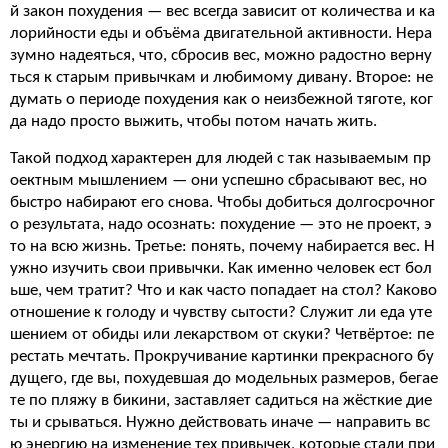
й закон похудения — вес всегда зависит от количества и ка
лорийности еды и объёма двигательной активности. Нера
зумно надеяться, что, сбросив вес, можно радостно верну
ться к старым привычкам и любимому дивану. Второе: не
думать о периоде похудения как о неизбежной тяготе, ког
да надо просто выжить, чтобы потом начать жить.
Такой подход характерен для людей с так называемым пр
оектным мышлением — они успешно сбрасывают вес, но
быстро набирают его снова. Чтобы добиться долгосрочног
о результата, надо осознать: похудение — это не проект, э
то на всю жизнь. Третье: понять, почему набирается вес. Н
ужно изучить свои привычки. Как именно человек ест бол
ьше, чем тратит? Что и как часто попадает на стол? Каково
отношение к голоду и чувству сытости? Служит ли еда уте
шением от обиды или лекарством от скуки? Четвёртое: пе
рестать мечтать. Прокручивание картинки прекрасного бу
дущего, где вы, похудевшая до модельных размеров, бегае
те по пляжу в бикини, заставляет садиться на жёсткие дие
ты и срываться. Нужно действовать иначе — направить вс
ю энергию на изменение тех привычек, которые стали при