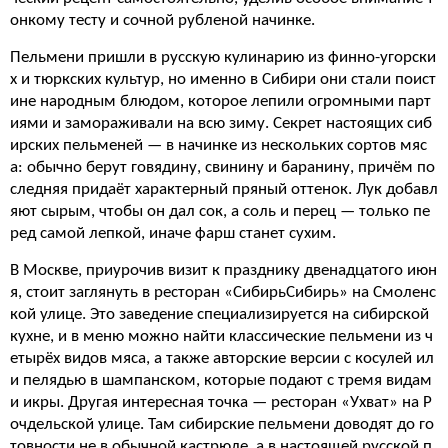
онкому тесту и сочной рубленой начинке.
Пельмени пришли в русскую кулинарию из финно-угорски
х и тюркских культур, но именно в Сибири они стали поист
ине народным блюдом, которое лепили огромными парт
иями и замораживали на всю зиму. Секрет настоящих сиб
ирских пельменей — в начинке из нескольких сортов мяс
а: обычно берут говядину, свинину и баранину, причём по
следняя придаёт характерный пряный оттенок. Лук добавл
яют сырым, чтобы он дал сок, а соль и перец — только пе
ред самой лепкой, иначе фарш станет сухим.
В Москве, приурочив визит к празднику двенадцатого июн
я, стоит заглянуть в ресторан «СибирьСибирь» на Смоленс
кой улице. Это заведение специализируется на сибирской
кухне, и в меню можно найти классические пельмени из ч
етырёх видов мяса, а также авторские версии с косулей ил
и пелядью в шампанском, которые подают с тремя видам
и икры. Другая интересная точка — ресторан «Ухват» на Р
очдельской улице. Там сибирские пельмени доводят до го
товности не в обычной кастрюле, а в настоящей русской п