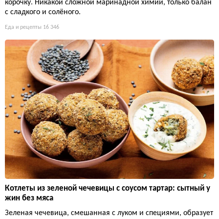
корочку. Никакой сложной маринадной химии, только балан
с сладкого и солёного.
Еда и рецепты
16 346
Котлеты из зеленой чечевицы с соусом тартар: сытный у
жин без мяса
Зеленая чечевица, смешанная с луком и специями, образует