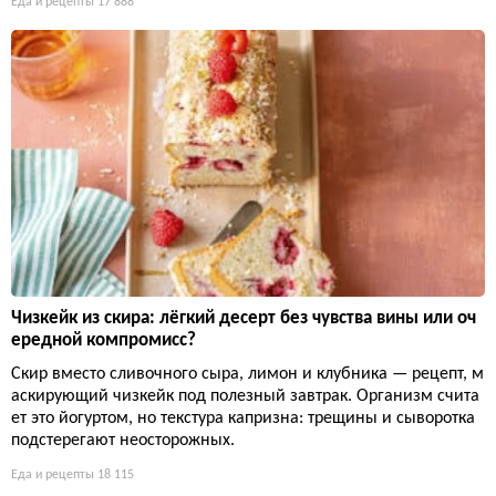
Еда и рецепты
17 888
Чизкейк из скира: лёгкий десерт без чувства вины или оч
ередной компромисс?
Скир вместо сливочного сыра, лимон и клубника — рецепт, м
аскирующий чизкейк под полезный завтрак. Организм счита
ет это йогуртом, но текстура капризна: трещины и сыворотка
подстерегают неосторожных.
Еда и рецепты
18 115