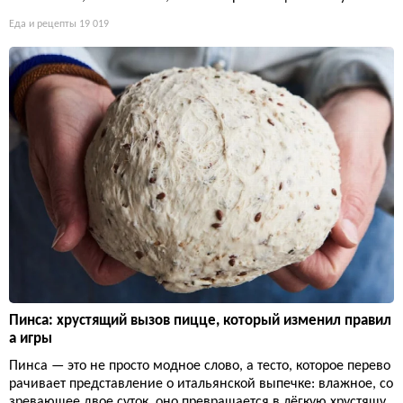
Еда и рецепты
19 019
Пинса: хрустящий вызов пицце, который изменил правил
а игры
Пинса — это не просто модное слово, а тесто, которое перево
рачивает представление о итальянской выпечке: влажное, со
зревающее двое суток, оно превращается в лёгкую хрустящу