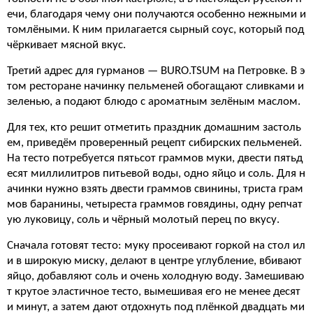
ечи, благодаря чему они получаются особенно нежными и
томлёными. К ним прилагается сырный соус, который под
чёркивает мясной вкус.
Третий адрес для гурманов — BURO.TSUM на Петровке. В э
том ресторане начинку пельменей обогащают сливками и
зеленью, а подают блюдо с ароматным зелёным маслом.
Для тех, кто решит отметить праздник домашним застоль
ем, приведём проверенный рецепт сибирских пельменей.
На тесто потребуется пятьсот граммов муки, двести пятьд
есят миллилитров питьевой воды, одно яйцо и соль. Для н
ачинки нужно взять двести граммов свинины, триста грам
мов баранины, четыреста граммов говядины, одну репчат
ую луковицу, соль и чёрный молотый перец по вкусу.
Сначала готовят тесто: муку просеивают горкой на стол ил
и в широкую миску, делают в центре углубление, вбивают
яйцо, добавляют соль и очень холодную воду. Замешиваю
т крутое эластичное тесто, вымешивая его не менее десят
и минут, а затем дают отдохнуть под плёнкой двадцать ми