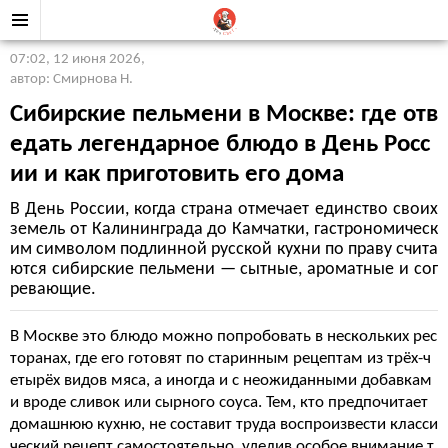
07:02, 12 июня 2026
,
автор: Смирнова Н.
Сибирские пельмени в Москве: где отв
едать легендарное блюдо в День Росс
ии и как приготовить его дома
В День России, когда страна отмечает единство своих
земель от Калининграда до Камчатки, гастрономическ
им символом подлинной русской кухни по праву счита
ются сибирские пельмени — сытные, ароматные и сог
ревающие.
В Москве это блюдо можно попробовать в нескольких рес
торанах, где его готовят по старинным рецептам из трёх-ч
етырёх видов мяса, а иногда и с неожиданными добавкам
и вроде сливок или сырного соуса. Тем, кто предпочитает
домашнюю кухню, не составит труда воспроизвести класси
ческий рецепт самостоятельно, уделив особое внимание т