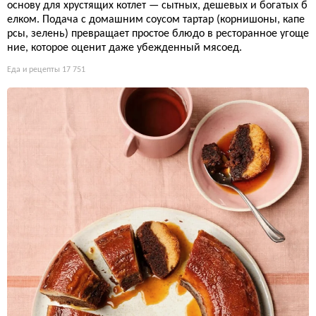
основу для хрустящих котлет — сытных, дешевых и богатых б
елком. Подача с домашним соусом тартар (корнишоны, капе
рсы, зелень) превращает простое блюдо в ресторанное угоще
ние, которое оценит даже убежденный мясоед.
Еда и рецепты
17 751