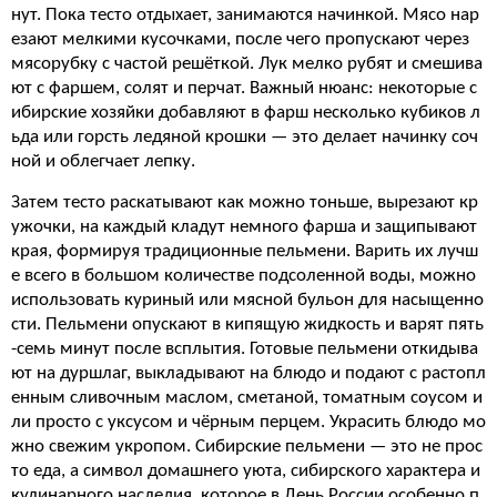
нут. Пока тесто отдыхает, занимаются начинкой. Мясо нар
езают мелкими кусочками, после чего пропускают через
мясорубку с частой решёткой. Лук мелко рубят и смешива
ют с фаршем, солят и перчат. Важный нюанс: некоторые с
ибирские хозяйки добавляют в фарш несколько кубиков л
ьда или горсть ледяной крошки — это делает начинку соч
ной и облегчает лепку.
Затем тесто раскатывают как можно тоньше, вырезают кр
ужочки, на каждый кладут немного фарша и защипывают
края, формируя традиционные пельмени. Варить их лучш
е всего в большом количестве подсоленной воды, можно
использовать куриный или мясной бульон для насыщенно
сти. Пельмени опускают в кипящую жидкость и варят пять
-семь минут после всплытия. Готовые пельмени откидыва
ют на дуршлаг, выкладывают на блюдо и подают с растопл
енным сливочным маслом, сметаной, томатным соусом и
ли просто с уксусом и чёрным перцем. Украсить блюдо мо
жно свежим укропом. Сибирские пельмени — это не прос
то еда, а символ домашнего уюта, сибирского характера и
кулинарного наследия, которое в День России особенно п