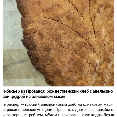
Гибисьер из Прованса: рождественский хлеб с апельсино
вой цедрой на оливковом масле
Гибисьер — плоский апельсиновый хлеб на оливковом масл
е, рождественское угощение Прованса. Дрожжевые ромбы с
характерным гребнем, мёдом и сахаром — вкус цедры без ш