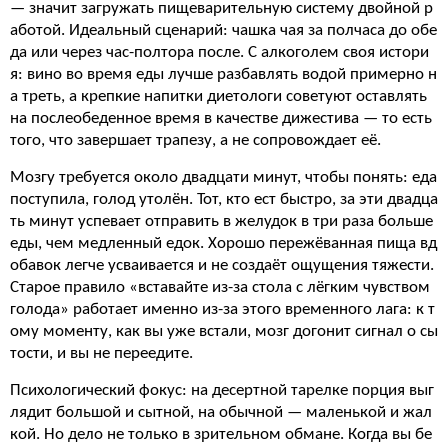
— значит загружать пищеварительную систему двойной р
аботой. Идеальный сценарий: чашка чая за полчаса до обе
да или через час-полтора после. С алкоголем своя истори
я: вино во время еды лучше разбавлять водой примерно н
а треть, а крепкие напитки диетологи советуют оставлять
на послеобеденное время в качестве дижестива — то есть
того, что завершает трапезу, а не сопровождает её.
Мозгу требуется около двадцати минут, чтобы понять: еда
поступила, голод утолён. Тот, кто ест быстро, за эти двадца
ть минут успевает отправить в желудок в три раза больше
еды, чем медленный едок. Хорошо пережёванная пища вд
обавок легче усваивается и не создаёт ощущения тяжести.
Старое правило «вставайте из-за стола с лёгким чувством
голода» работает именно из-за этого временного лага: к т
ому моменту, как вы уже встали, мозг догонит сигнал о сы
тости, и вы не переедите.
Психологический фокус: на десертной тарелке порция выг
лядит большой и сытной, на обычной — маленькой и жал
кой. Но дело не только в зрительном обмане. Когда вы бе