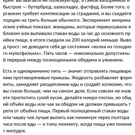
ерен: вы хватаете не полезную еду, а самое калорийное и
быстрое — бутерброд, шоколадку, фастфуд. Более того, о
рганизм требует компенсации за страдания, и вы съедаете
порцию на треть больше обычного. Эксперимент америка
нских учёных показал: женщины, которые перекусывали я
блоком или выпивали стакан воды за час до основного пр
иёма пищи, в итоге съедали на 200 калорий меньше. Выво
д прост: не доводите себя до состояния «волка из голодно
го мультфильма». Пять часов — максимально допустимы
й перерыв между полноценными обедами и ужинами.
Есть и одновременно пить — значит отправлять пищеваре
нию противоречивые приказы. Жидкость разбавляет ферм
енты, замедляет расщепление еды и создаёт иллюзию, что
вы съели больше, чем на самом деле. Если совсем не мож
ете проглотить сухой кусок, делайте микро-глотки, но общ
ий объём воды или чая за обедом не должен превышать т
рети от объёма пищи. Первый полноценный стакан воды
или чашку чая лучше выпить как минимум через полтора
часа после еды — к тому моменту, когда пища уже покине
т желудок.