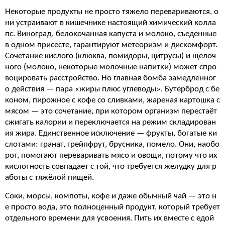
Некоторые продукты не просто тяжело перевариваются, о
ни устраивают в кишечнике настоящий химический колла
пс. Виноград, белокочанная капуста и молоко, съеденные
в одном присесте, гарантируют метеоризм и дискомфорт.
Сочетание кислого (клюква, помидоры, цитрусы) и щелоч
ного (молоко, некоторые молочные напитки) может спро
воцировать расстройство. Но главная бомба замедленног
о действия — пара «жиры плюс углеводы». Бутерброд с бе
коном, пирожное с кофе со сливками, жареная картошка с
мясом — это сочетание, при котором организм перестаёт
сжигать калории и переключается на режим складирован
ия жира. Единственное исключение — фрукты, богатые ки
слотами: гранат, грейпфрут, брусника, помело. Они, наобо
рот, помогают переваривать мясо и овощи, потому что их
кислотность совпадает с той, что требуется желудку для р
аботы с тяжёлой пищей.
Соки, морсы, компоты, кофе и даже обычный чай — это н
е просто вода, это полноценный продукт, который требует
отдельного времени для усвоения. Пить их вместе с едой