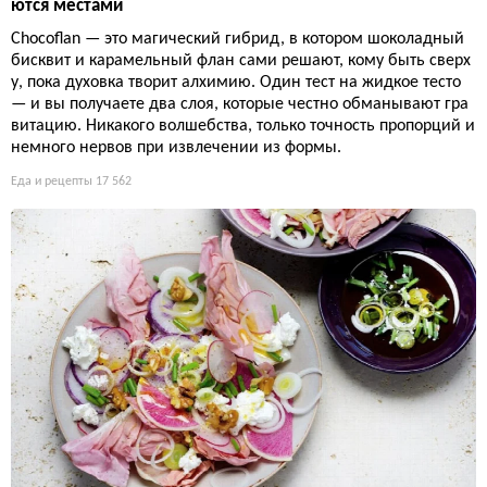
ются местами
Chocoflan — это магический гибрид, в котором шоколадный
бисквит и карамельный флан сами решают, кому быть сверх
у, пока духовка творит алхимию. Один тест на жидкое тесто
— и вы получаете два слоя, которые честно обманывают гра
витацию. Никакого волшебства, только точность пропорций и
немного нервов при извлечении из формы.
Еда и рецепты
17 562