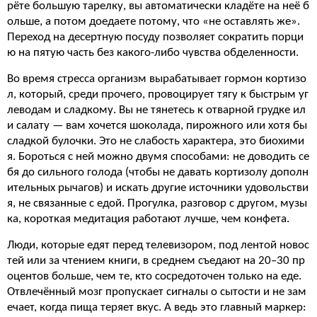
рёте большую тарелку, вы автоматически кладёте на неё б
ольше, а потом доедаете потому, что «не оставлять же».
Переход на десертную посуду позволяет сократить порци
ю на пятую часть без какого-либо чувства обделенности.
Во время стресса организм вырабатывает гормон кортизо
л, который, среди прочего, провоцирует тягу к быстрым уг
леводам и сладкому. Вы не тянетесь к отварной грудке ил
и салату — вам хочется шоколада, пирожного или хотя бы
сладкой булочки. Это не слабость характера, это биохими
я. Бороться с ней можно двумя способами: не доводить се
бя до сильного голода (чтобы не давать кортизолу дополн
ительных рычагов) и искать другие источники удовольстви
я, не связанные с едой. Прогулка, разговор с другом, музы
ка, короткая медитация работают лучше, чем конфета.
Люди, которые едят перед телевизором, под лентой новос
тей или за чтением книги, в среднем съедают на 20–30 пр
оцентов больше, чем те, кто сосредоточен только на еде.
Отвлечённый мозг пропускает сигналы о сытости и не зам
ечает, когда пища теряет вкус. А ведь это главный маркер: