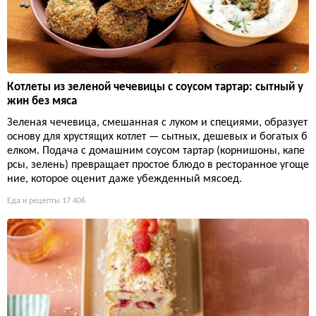
Котлеты из зеленой чечевицы с соусом тартар: сытный у
жин без мяса
Зеленая чечевица, смешанная с луком и специями, образует
основу для хрустящих котлет — сытных, дешевых и богатых б
елком. Подача с домашним соусом тартар (корнишоны, капе
рсы, зелень) превращает простое блюдо в ресторанное угоще
ние, которое оценит даже убежденный мясоед.
Еда и рецепты
17 406