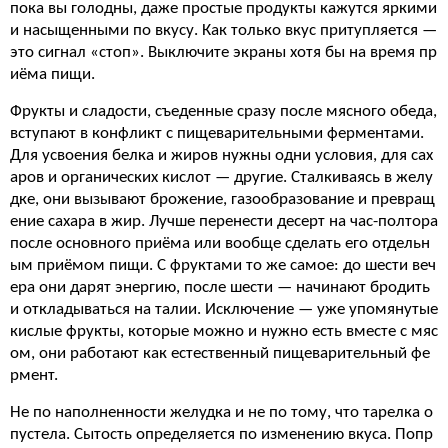
пока вы голодны, даже простые продукты кажутся яркими
и насыщенными по вкусу. Как только вкус притупляется —
это сигнал «стоп». Выключите экраны хотя бы на время пр
иёма пищи.
Фрукты и сладости, съеденные сразу после мясного обеда,
вступают в конфликт с пищеварительными ферментами.
Для усвоения белка и жиров нужны одни условия, для сах
аров и органических кислот — другие. Сталкиваясь в желу
дке, они вызывают брожение, газообразование и превращ
ение сахара в жир. Лучше перенести десерт на час-полтора
после основного приёма или вообще сделать его отдельн
ым приёмом пищи. С фруктами то же самое: до шести веч
ера они дарят энергию, после шести — начинают бродить
и откладываться на талии. Исключение — уже упомянутые
кислые фрукты, которые можно и нужно есть вместе с мяс
ом, они работают как естественный пищеварительный фе
рмент.
Не по наполненности желудка и не по тому, что тарелка о
пустела. Сытость определяется по изменению вкуса. Попр