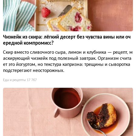
Чизкейк из скира: лёгкий десерт без чувства вины или оч
ередной компромисс?
Скир вместо сливочного сыра, лимон и клубника — рецепт, м
аскирующий чизкейк под полезный завтрак. Организм счита
ет это йогуртом, но текстура капризна: трещины и сыворотка
подстерегают неосторожных.
Еда и рецепты
17 767