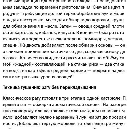
Базовый принцип одногоршкового блюда — последовател
ьная закладка по времени приготовления. Сначала идут п
родукты, требующие долгой термообработки: лук и морк
овь для пассеровки, мясо для обжарки до корочки, крупы
для обжаривания в масле. Затем — овощи средней плотн
ости: картофель, кабачок, капуста. В конце — быстро гото
вящиеся ингредиенты: свежая зелень, помидоры, чеснок,
специи. Жидкость добавляют после обжарки основы — он
а снимает прилипшие частички со дна, создавая основу дл
я соуса. Количество жидкости рассчитывают по объёму са
мой «жадной» составляющей: на стакан риса — два стака
на воды, на картофель средней нарезки — покрыть на два
сантиметра выше уровня овощей.
Техника тушения: рагу без перекладывания
Классическое рагу готовят в три этапа в одной кастрюле. П
ервый этап — обжарка ароматической основы. На разогре
тую сковороду или кастрюлю с толстым дном наливают м
асло, добавляют мелко нарезанный лук, жарят до прозрач
ности. Добавляют тёртую морковь, готовят ещё три минут