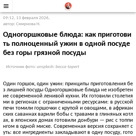
09:12, 13 февраля 2026
,
автор: Смирнова Н.
Одногоршковые блюда: как приготови
ть полноценный ужин в одной посуде
без горы грязной посуды
Источник фото:
unsplash: becca-tapert
Один горшок, один ужин: принципы приготовления бе
з лишней посуды Одногоршковые блюда не изобретен
ие современной ленивой кухни. Их готовили столетия
ми в регионах с ограниченными ресурсами: в русской
печи томили горшочки с крупой и овощами, в африкан
ских саваннах варили бобы с травами в глиняных котл
ах, в японских домах готовили донбури — рис с топпи
нгом в одной миске. Современная версия сохраняет с
уть: все ингредиенты закладывают в одну посуду, гото