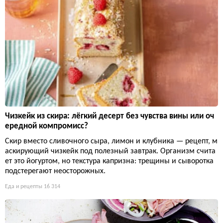
Чизкейк из скира: лёгкий десерт без чувства вины или оч
ередной компромисс?
Скир вместо сливочного сыра, лимон и клубника — рецепт, м
аскирующий чизкейк под полезный завтрак. Организм счита
ет это йогуртом, но текстура капризна: трещины и сыворотка
подстерегают неосторожных.
Еда и рецепты
16 314