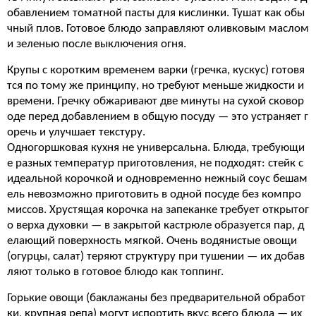
обавлением томатной пасты для кислинки. Тушат как обы
чный плов. Готовое блюдо заправляют оливковым маслом
и зеленью после выключения огня.
Крупы с коротким временем варки (гречка, кускус) готовя
тся по тому же принципу, но требуют меньше жидкости и
времени. Гречку обжаривают две минуты на сухой сковор
оде перед добавлением в общую посуду — это устраняет г
оречь и улучшает текстуру.
Одногоршковая кухня не универсальна. Блюда, требующи
е разных температур приготовления, не подходят: стейк с
идеальной корочкой и одновременно нежный соус бешам
ель невозможно приготовить в одной посуде без компро
миссов. Хрустящая корочка на запеканке требует открытог
о верха духовки — в закрытой кастрюле образуется пар, д
елающий поверхность мягкой. Очень водянистые овощи
(огурцы, салат) теряют структуру при тушении — их добав
ляют только в готовое блюдо как топпинг.
Горькие овощи (баклажаны без предварительной обработ
ки, крупная репа) могут испортить вкус всего блюда — их