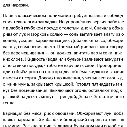
для нарезки.
Плов в классическом понимании требует казана и соблюд
ения технологии закладки. Но упрощённая версия работае
т в любой глубокой посуде с толстым дном. Сначала обжа
ривают лук и морковь солью — соль вытягивает влагу из о
вощей, ускоряя карамелизацию. Добавляют мясо, обжари
вают до изменения цвета. Промытый рис засыпают сверху
без перемешивания — он должен впитать пар и соки ниж
них слоёв. Жидкость (вода или бульон) заливают аккуратн
о по стенке посуды, чтобы не нарушить слои. Пропорция:
один объём риса на полтора-два объёма жидкости в завис
имости от сорта. Доводят до кипения, уменьшают огонь д
о минимума, закрывают крышкой. Готовят пятнадцать ми
нут без помешивания. Выключают огонь, оставляют под к
рышкой на десять минут — рис дойдёт за счёт остаточного
тепла.
Вариация без мяса: рис с овощами. Обжаривают лук, доба
вляют нарезанный кабачок и болгарский перец, готовят пя
ть минут. Засыпают рис, заливают бульоном или водой с д