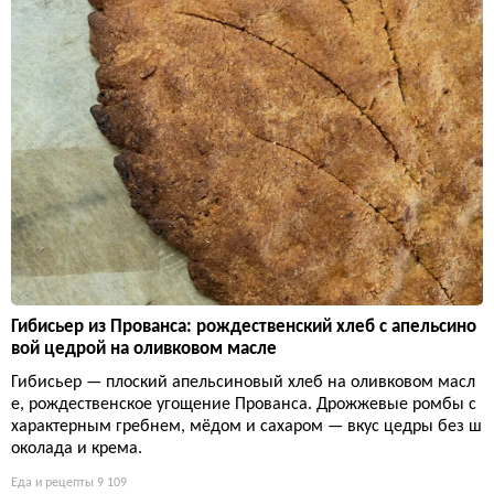
Гибисьер из Прованса: рождественский хлеб с апельсино
вой цедрой на оливковом масле
Гибисьер — плоский апельсиновый хлеб на оливковом масл
е, рождественское угощение Прованса. Дрожжевые ромбы с
характерным гребнем, мёдом и сахаром — вкус цедры без ш
околада и крема.
Еда и рецепты
9 109