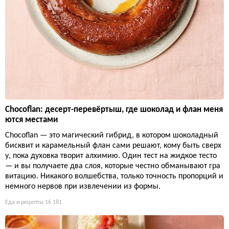
Chocoflan: десерт-перевёртыш, где шоколад и флан меня
ются местами
Chocoflan — это магический гибрид, в котором шоколадный
бисквит и карамельный флан сами решают, кому быть сверх
у, пока духовка творит алхимию. Один тест на жидкое тесто
— и вы получаете два слоя, которые честно обманывают гра
витацию. Никакого волшебства, только точность пропорций и
немного нервов при извлечении из формы.
Еда и рецепты
16 181