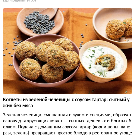
Еда и рецепты
14 539
Котлеты из зеленой чечевицы с соусом тартар: сытный у
жин без мяса
Зеленая чечевица, смешанная с луком и специями, образует
основу для хрустящих котлет — сытных, дешевых и богатых б
елком. Подача с домашним соусом тартар (корнишоны, капе
рсы, зелень) превращает простое блюдо в ресторанное угоще