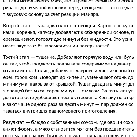
ы. Если используется мясо, его нарезают кубиками и обжа
ривают до румяной корочки перед овощами — это создаё
т вкусовую основу за счёт реакции Майяра.
Второй этап — закладка плотных овощей. Картофель куби
ками, коренья, капусту добавляют к обжаренной основе, п
еремешивают, готовят две минуты без жидкости. Это усил
ивает вкус за счёт карамелизации поверхностей.
Третий этап — тушение. Добавляют горячую воду или буль
он так, чтобы жидкость покрывала содержимое на два-тр
и сантиметра. Солят, добавляют лавровый лист и чёрный п
ерец горошком. Доводят до кипения, уменьшают огонь до
минимума, накрывают крышкой. Тушат двадцать минут дл
я овощей без мяса, сорок минут — с мясом. За пять минут
до готовности добавляют чеснок и зелень. Крышку не откр
ывают чаще одного раза за десять минут — пар должен ос
таваться внутри для равномерного приготовления.
Результат — блюдо с собственным соусом, где овощи сохр
аняют форму, а мясо становится мягким без предваритель
ного маринования. Грязная посуда — одна кастрюля и нож