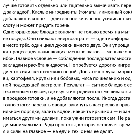
лучше готовить отдельно или тщательно вымачивать пере
д закладкой. Кислые ингредиенты (томаты, лимонный сок)
добавляют в конце — длительное кипячение усиливает ки
слоту и может придать горечь.
Одногоршковые блюда экономят не только время на мыт
ьё посуды. Они снижают энергозатраты — одна конфорка
вместо трёх, один цикл духовки вместо двух. Они упроща
ют процесс для начинающих: меньше шагов — меньше ош
ибок. Главное условие — соблюдение последовательности
закладки и расчёта жидкости. Не требуется дорогих ингре
диентов или экзотических специй. Достаточно лука, морко
ви, картофеля, крупы или бобовых, мяса по желанию и од
ной подходящей кастрюли. Результат — сытное блюдо с ес
тественным соусом, где вкусы ингредиентов смешиваются
в процессе готовки, а не добавляются после. Иногда доста
точно этого: нарезать овощи, закинуть в кастрюлю в прав
ильном порядке, залить водой, накрыть крышкой — и зан
иматься другими делами, пока ужин готовится сам. Не ра
ди минимализма. Ради простоты, которая оставляет врем
я и силы на главное — на еду и тех, с кем её делят.