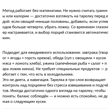
Метод работает без математики. Не нужно считать грамм
ы или калории — достаточно взглянуть на тарелку перед е
дой: если овощей меньше половины, добавить; если углев
одов больше четверти, убрать ложку. Со временем глазом
ер настраивается, и выбор порций становится автоматичес
ким.
Подходит для ежедневного использования: завтрака (твор
ог + ягоды + горсть орехов), обеда (суп с овощами + кусок
мяса + ломоть хлеба), ужина (запечённая рыба + салат + п
ара ложек киноа). Не требует специальных продуктов — р
аботает с тем, что есть в холодильнике.
Это не диета, а навигация. Тарелка в три слоя возвращает
контроль над порциями без стресса взвешивания и подсчё
тов. Иногда достаточно одного взгляда на тарелку, чтобы
понять: баланс соблюдён — и можно есть спокойно, не ду
мая о следующем куске.