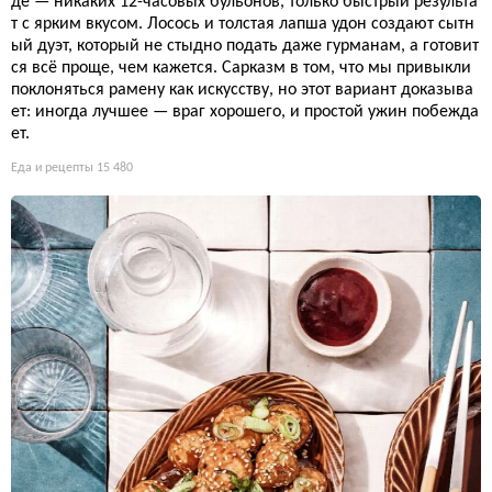
де — никаких 12-часовых бульонов, только быстрый результа
т с ярким вкусом. Лосось и толстая лапша удон создают сытн
ый дуэт, который не стыдно подать даже гурманам, а готовит
ся всё проще, чем кажется. Сарказм в том, что мы привыкли
поклоняться рамену как искусству, но этот вариант доказыва
ет: иногда лучшее — враг хорошего, и простой ужин побежда
ет.
Еда и рецепты
15 480