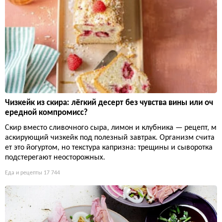
Чизкейк из скира: лёгкий десерт без чувства вины или оч
ередной компромисс?
Скир вместо сливочного сыра, лимон и клубника — рецепт, м
аскирующий чизкейк под полезный завтрак. Организм счита
ет это йогуртом, но текстура капризна: трещины и сыворотка
подстерегают неосторожных.
Еда и рецепты
17 744