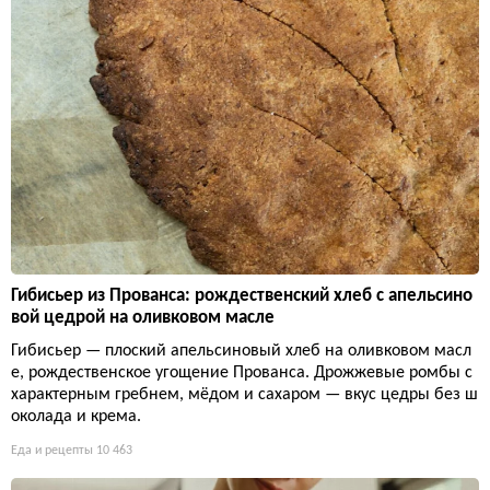
Гибисьер из Прованса: рождественский хлеб с апельсино
вой цедрой на оливковом масле
Гибисьер — плоский апельсиновый хлеб на оливковом масл
е, рождественское угощение Прованса. Дрожжевые ромбы с
характерным гребнем, мёдом и сахаром — вкус цедры без ш
околада и крема.
Еда и рецепты
10 463