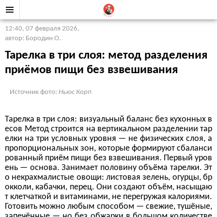
12:40, 07 февраля 2026
,
автор: Бородин О.
Тарелка в три слоя: метод разделения
приёмов пищи без взвешивания
Источник фото:
Ньюс Корп
Тарелка в три слоя: визуальный баланс без кухонных в
есов Метод строится на вертикальном разделении тар
елки на три условных уровня — не физических слоя, а
пропорциональных зон, которые формируют сбаланси
рованный приём пищи без взвешивания. Первый уров
ень — основа. Занимает половину объёма тарелки. Эт
о некрахмалистые овощи: листовая зелень, огурцы, бр
окколи, кабачки, перец. Они создают объём, насыщаю
т клетчаткой и витаминами, не перегружая калориями.
Готовить можно любым способом — свежие, тушёные,
запечённые — но без обжарки в большом количестве