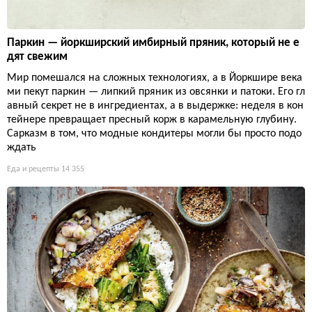
Паркин — йоркширский имбирный пряник, который не е
дят свежим
Мир помешался на сложных технологиях, а в Йоркшире века
ми пекут паркин — липкий пряник из овсянки и патоки. Его гл
авный секрет не в ингредиентах, а в выдержке: неделя в кон
тейнере превращает пресный корж в карамельную глубину.
Сарказм в том, что модные кондитеры могли бы просто подо
ждать
Еда и рецепты
14 355