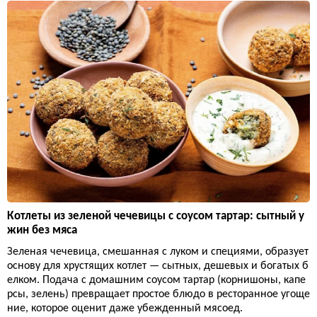
Котлеты из зеленой чечевицы с соусом тартар: сытный у
жин без мяса
Зеленая чечевица, смешанная с луком и специями, образует
основу для хрустящих котлет — сытных, дешевых и богатых б
елком. Подача с домашним соусом тартар (корнишоны, капе
рсы, зелень) превращает простое блюдо в ресторанное угоще
ние, которое оценит даже убежденный мясоед.