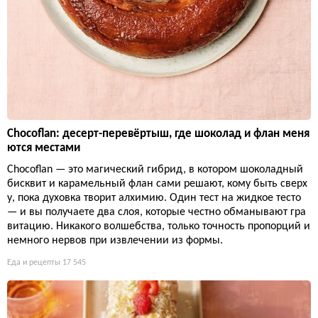
Chocoflan: десерт-перевёртыш, где шоколад и флан меня
ются местами
Chocoflan — это магический гибрид, в котором шоколадный
бисквит и карамельный флан сами решают, кому быть сверх
у, пока духовка творит алхимию. Один тест на жидкое тесто
— и вы получаете два слоя, которые честно обманывают гра
витацию. Никакого волшебства, только точность пропорций и
немного нервов при извлечении из формы.
Еда и рецепты
17 545