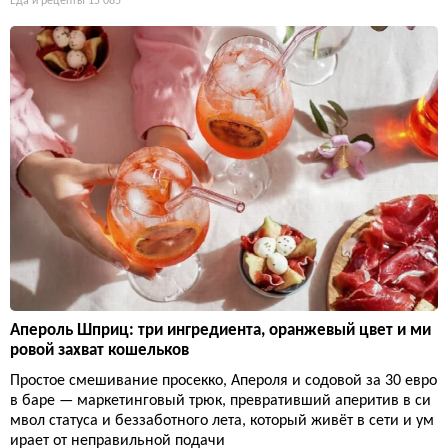
Еда и рецепты
15 085
Апероль Шприц: три ингредиента, оранжевый цвет и ми
ровой захват кошельков
Простое смешивание просекко, Апероля и содовой за 30 евро
в баре — маркетинговый трюк, превративший аперитив в си
мвол статуса и беззаботного лета, который живёт в сети и ум
ирает от неправильной подачи