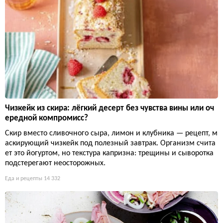
Чизкейк из скира: лёгкий десерт без чувства вины или оч
ередной компромисс?
Скир вместо сливочного сыра, лимон и клубника — рецепт, м
аскирующий чизкейк под полезный завтрак. Организм счита
ет это йогуртом, но текстура капризна: трещины и сыворотка
подстерегают неосторожных.
Еда и рецепты
14 332