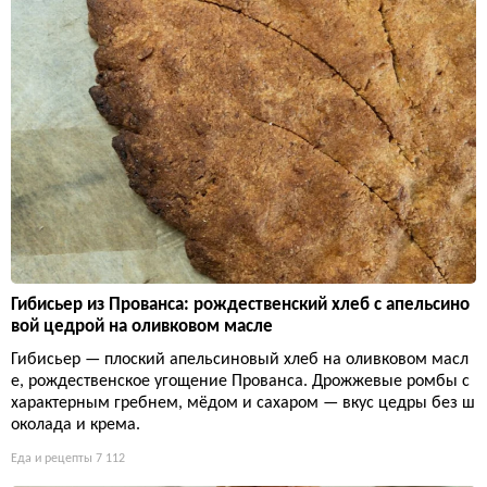
Гибисьер из Прованса: рождественский хлеб с апельсино
вой цедрой на оливковом масле
Гибисьер — плоский апельсиновый хлеб на оливковом масл
е, рождественское угощение Прованса. Дрожжевые ромбы с
характерным гребнем, мёдом и сахаром — вкус цедры без ш
околада и крема.
Еда и рецепты
7 112