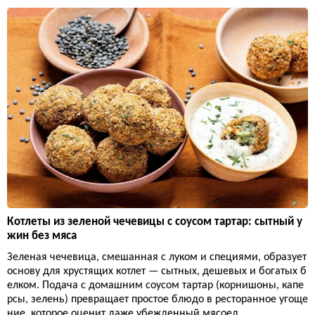
Котлеты из зеленой чечевицы с соусом тартар: сытный у
жин без мяса
Зеленая чечевица, смешанная с луком и специями, образует
основу для хрустящих котлет — сытных, дешевых и богатых б
елком. Подача с домашним соусом тартар (корнишоны, капе
рсы, зелень) превращает простое блюдо в ресторанное угоще
ние, которое оценит даже убежденный мясоед.