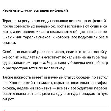
Реальные случаи вспышек инфекций
Терапевты регулярно видят вспышки кишечных инфекций
после совместных вечеринок. Гости вспоминают суши и са
латы, а виновником часто оказывается общая чашка с оре
шками или тарелка снеков, к которой все подходили без л
опатки.
Особенно высокий риск возникает, если кто-то из гостей у
же сопит, кашляет или чувствует покалывание на губе пер
ед высыпанием герпеса. Через слюну болячка очень быстр
о распространяется по коллективу.
Также важность имеет иммунный статус соседей по застол
ью. Хронический тонзиллит, скрытое носительство стафил
ококка, недавний стоматит — все эти возбудители переби
раются вместе с пальцами на еду и оттуда попадают в чуж
ой рот.