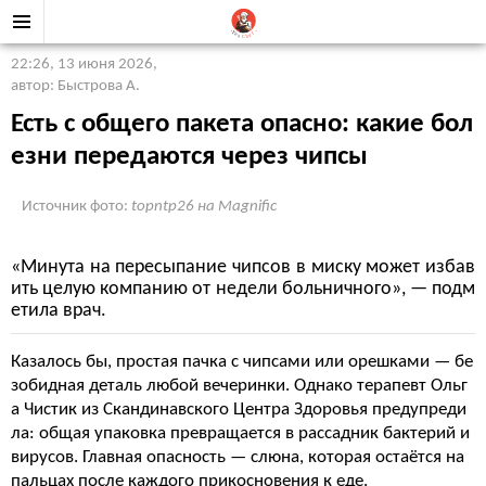
22:26, 13 июня 2026
,
автор: Быстрова А.
Есть с общего пакета опасно: какие бол
езни передаются через чипсы
Источник фото:
topntp26 на Magnific
«Минута на пересыпание чипсов в миску может избав
ить целую компанию от недели больничного», — подм
етила врач.
Казалось бы, простая пачка с чипсами или орешками — бе
зобидная деталь любой вечеринки. Однако терапевт
Ольг
а Чистик
из Скандинавского Центра Здоровья предупреди
ла: общая упаковка превращается в рассадник бактерий и
вирусов. Главная опасность — слюна, которая остаётся на
пальцах после каждого прикосновения к еде.