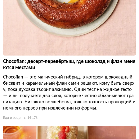
Chocoflan: десерт-перевёртыш, где шоколад и флан меня
ются местами
Chocoflan — это магический гибрид, в котором шоколадный
бисквит и карамельный флан сами решают, кому быть сверх
у, пока духовка творит алхимию. Один тест на жидкое тесто
— и вы получаете два слоя, которые честно обманывают гра
витацию. Никакого волшебства, только точность пропорций и
немного нервов при извлечении из формы.
Еда и рецепты
14 176