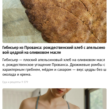
Гибисьер из Прованса: рождественский хлеб с апельсино
вой цедрой на оливковом масле
Гибисьер — плоский апельсиновый хлеб на оливковом масл
е, рождественское угощение Прованса. Дрожжевые ромбы с
характерным гребнем, мёдом и сахаром — вкус цедры без ш
околада и крема.
Еда и рецепты
9 379