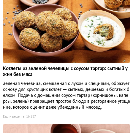
Котлеты из зеленой чечевицы с соусом тартар: сытный у
жин без мяса
Зеленая чечевица, смешанная с луком и специями, образует
основу для хрустящих котлет — сытных, дешевых и богатых б
елком. Подача с домашним соусом тартар (корнишоны, капе
рсы, зелень) превращает простое блюдо в ресторанное угоще
ние, которое оценит даже убежденный мясоед.
Еда и рецепты
16 237