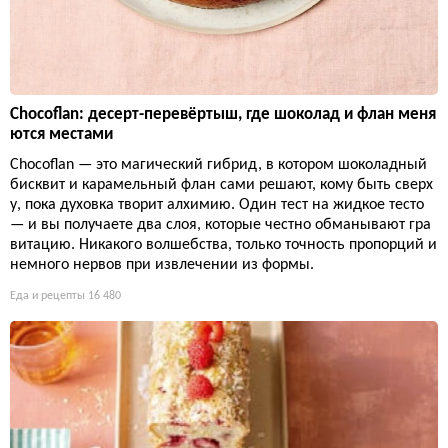
Chocoflan: десерт-перевёртыш, где шоколад и флан меня
ются местами
Chocoflan — это магический гибрид, в котором шоколадный
бисквит и карамельный флан сами решают, кому быть сверх
у, пока духовка творит алхимию. Один тест на жидкое тесто
— и вы получаете два слоя, которые честно обманывают гра
витацию. Никакого волшебства, только точность пропорций и
немного нервов при извлечении из формы.
Еда и рецепты
16 480