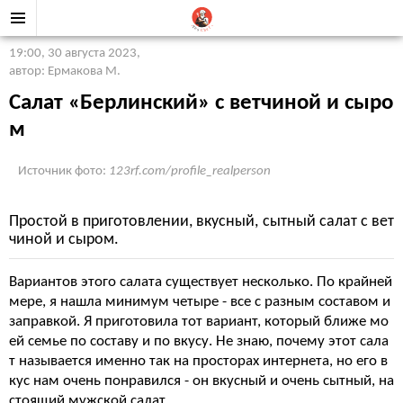
19:00, 30 августа 2023
,
автор: Ермакова М.
Салат «Берлинский» с ветчиной и сыро
м
Источник фото:
123rf.com/profile_realperson
Простой в приготовлении, вкусный, сытный салат с вет
чиной и сыром.
Вариантов этого салата существует несколько. По крайней
мере, я нашла минимум четыре - все с разным составом и
заправкой. Я приготовила тот вариант, который ближе мо
ей семье по составу и по вкусу. Не знаю, почему этот сала
т называется именно так на просторах интернета, но его в
кус нам очень понравился - он вкусный и очень сытный, на
стоящий мужской салат.