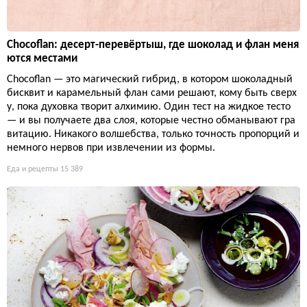
Chocoflan: десерт-перевёртыш, где шоколад и флан меня
ются местами
Chocoflan — это магический гибрид, в котором шоколадный
бисквит и карамельный флан сами решают, кому быть сверх
у, пока духовка творит алхимию. Один тест на жидкое тесто
— и вы получаете два слоя, которые честно обманывают гра
витацию. Никакого волшебства, только точность пропорций и
немного нервов при извлечении из формы.
Еда и рецепты
15 389