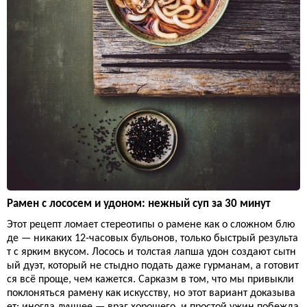
Рамен с лососем и удоном: нежный суп за 30 минут
Этот рецепт ломает стереотипы о рамене как о сложном блю
де — никаких 12-часовых бульонов, только быстрый результа
т с ярким вкусом. Лосось и толстая лапша удон создают сытн
ый дуэт, который не стыдно подать даже гурманам, а готовит
ся всё проще, чем кажется. Сарказм в том, что мы привыкли
поклоняться рамену как искусству, но этот вариант доказыва
ет: иногда лучшее — враг хорошего, и простой ужин побежда