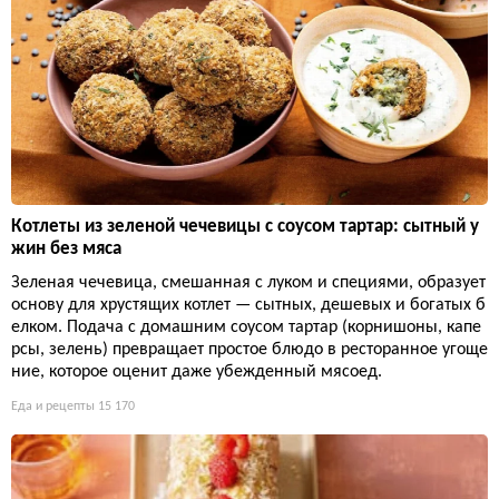
Котлеты из зеленой чечевицы с соусом тартар: сытный у
жин без мяса
Зеленая чечевица, смешанная с луком и специями, образует
основу для хрустящих котлет — сытных, дешевых и богатых б
елком. Подача с домашним соусом тартар (корнишоны, капе
рсы, зелень) превращает простое блюдо в ресторанное угоще
ние, которое оценит даже убежденный мясоед.
Еда и рецепты
15 170