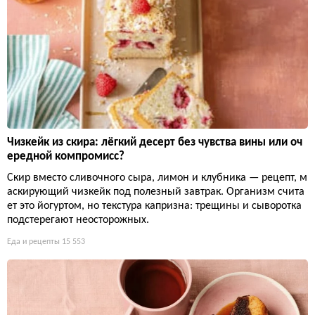
Чизкейк из скира: лёгкий десерт без чувства вины или оч
ередной компромисс?
Скир вместо сливочного сыра, лимон и клубника — рецепт, м
аскирующий чизкейк под полезный завтрак. Организм счита
ет это йогуртом, но текстура капризна: трещины и сыворотка
подстерегают неосторожных.
Еда и рецепты
15 553