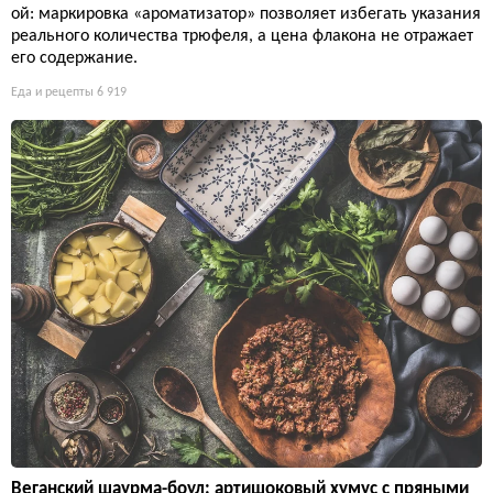
ой: маркировка «ароматизатор» позволяет избегать указания
реального количества трюфеля, а цена флакона не отражает
его содержание.
Еда и рецепты
6 919
Веганский шаурма-боул: артишоковый хумус с пряными