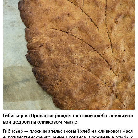
Гибисьер из Прованса: рождественский хлеб с апельсино
вой цедрой на оливковом масле
Гибисьер — плоский апельсиновый хлеб на оливковом масл
е, рождественское угощение Прованса. Дрожжевые ромбы с