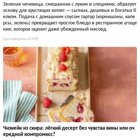
Зеленая чечевица, смешанная с луком и специями, образует
основу для хрустящих котлет — сытных, дешевых и богатых б
елком. Подача с домашним соусом тартар (корнишоны, капе
рсы, зелень) превращает простое блюдо в ресторанное угоще
ние, которое оценит даже убежденный мясоед.
Еда и рецепты
15 078
Чизкейк из скира: лёгкий десерт без чувства вины или оч
ередной компромисс?