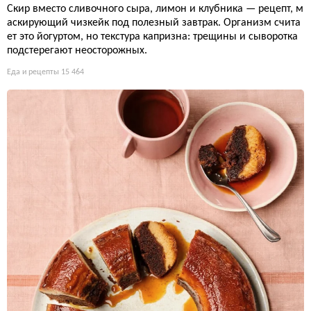
Скир вместо сливочного сыра, лимон и клубника — рецепт, м
аскирующий чизкейк под полезный завтрак. Организм счита
ет это йогуртом, но текстура капризна: трещины и сыворотка
подстерегают неосторожных.
Еда и рецепты
15 464