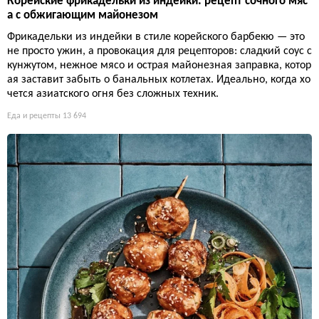
Корейские фрикадельки из индейки: рецепт сочного мяс
а с обжигающим майонезом
Фрикадельки из индейки в стиле корейского барбекю — это
не просто ужин, а провокация для рецепторов: сладкий соус с
кунжутом, нежное мясо и острая майонезная заправка, котор
ая заставит забыть о банальных котлетах. Идеально, когда хо
чется азиатского огня без сложных техник.
Еда и рецепты
13 694