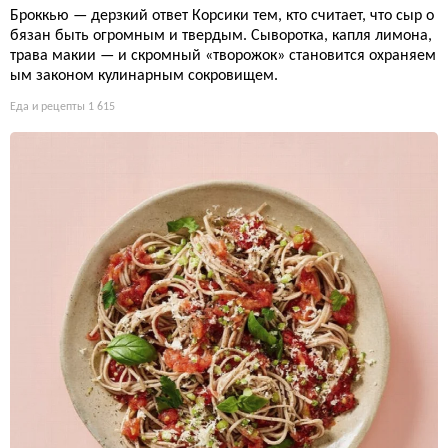
Броккью — дерзкий ответ Корсики тем, кто считает, что сыр о
бязан быть огромным и твердым. Сыворотка, капля лимона,
трава макии — и скромный «творожок» становится охраняем
ым законом кулинарным сокровищем.
Еда и рецепты
1 615