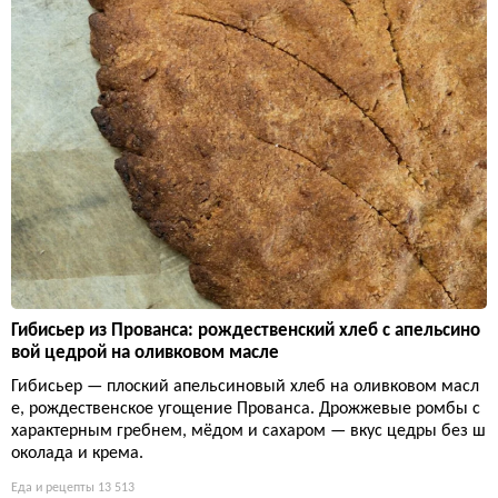
Гибисьер из Прованса: рождественский хлеб с апельсино
вой цедрой на оливковом масле
Гибисьер — плоский апельсиновый хлеб на оливковом масл
е, рождественское угощение Прованса. Дрожжевые ромбы с
характерным гребнем, мёдом и сахаром — вкус цедры без ш
околада и крема.
Еда и рецепты
13 513