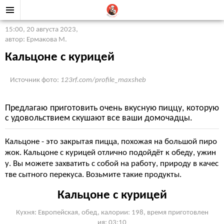
15:00, 20 августа 2023
,
автор: Ермакова М.
Кальцоне с курицей
Источник фото:
123rf.com/profile_maxsheb
Предлагаю приготовить очень вкусную пиццу, которую
с удовольствием скушают все ваши домочадцы.
Кальцоне - это закрытая пицца, похожая на большой пиро
жок. Кальцоне с курицей отлично подойдёт к обеду, ужин
у. Вы можете захватить с собой на работу, природу в качес
тве сытного перекуса. Возьмите такие продукты.
Кальцоне с курицей
Кухня: Европейская, обед, калории: 198, время приготовлен
ия: 03:10