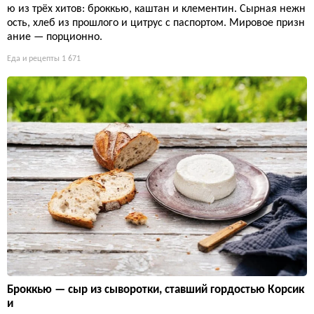
ю из трёх хитов: броккью, каштан и клементин. Сырная нежн
ость, хлеб из прошлого и цитрус с паспортом. Мировое призн
ание — порционно.
Еда и рецепты
1 671
Броккью — сыр из сыворотки, ставший гордостью Корсик
и