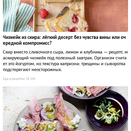
Чизкейк из скира: лёгкий десерт без чувства вины или оч
ередной компромисс?
Скир вместо сливочного сыра, лимон и клубника — рецепт, м
аскирующий чизкейк под полезный завтрак. Организм счита
ет это йогуртом, но текстура капризна: трещины и сыворотка
подстерегают неосторожных.
Еда и рецепты
16 145