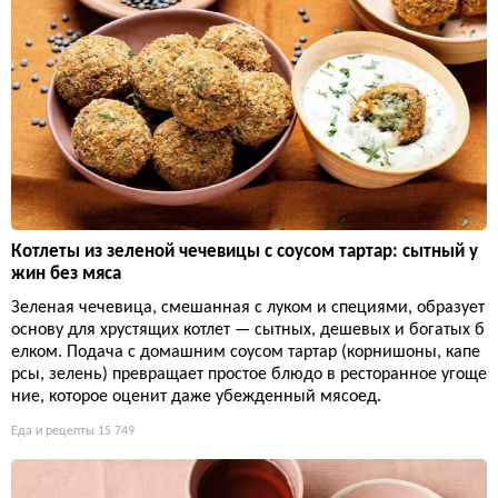
Котлеты из зеленой чечевицы с соусом тартар: сытный у
жин без мяса
Зеленая чечевица, смешанная с луком и специями, образует
основу для хрустящих котлет — сытных, дешевых и богатых б
елком. Подача с домашним соусом тартар (корнишоны, капе
рсы, зелень) превращает простое блюдо в ресторанное угоще
ние, которое оценит даже убежденный мясоед.
Еда и рецепты
15 749