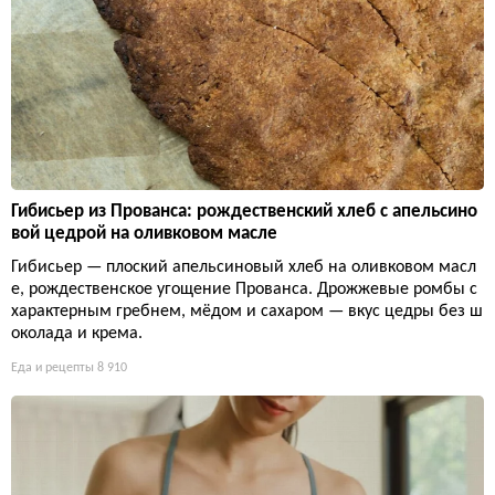
Гибисьер из Прованса: рождественский хлеб с апельсино
вой цедрой на оливковом масле
Гибисьер — плоский апельсиновый хлеб на оливковом масл
е, рождественское угощение Прованса. Дрожжевые ромбы с
характерным гребнем, мёдом и сахаром — вкус цедры без ш
околада и крема.
Еда и рецепты
8 910