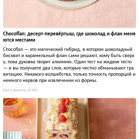
Chocoflan: десерт-перевёртыш, где шоколад и флан меня
ются местами
Chocoflan — это магический гибрид, в котором шоколадный
бисквит и карамельный флан сами решают, кому быть сверх
у, пока духовка творит алхимию. Один тест на жидкое тесто
— и вы получаете два слоя, которые честно обманывают гра
витацию. Никакого волшебства, только точность пропорций и
немного нервов при извлечении из формы.
Еда и рецепты
16 002