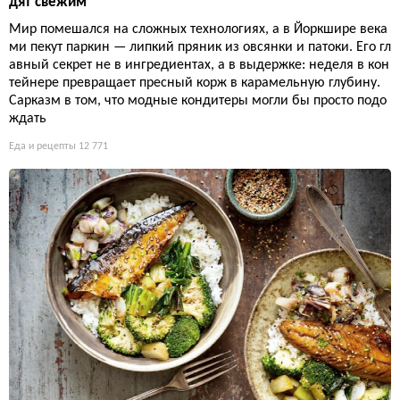
дят свежим
Мир помешался на сложных технологиях, а в Йоркшире века
ми пекут паркин — липкий пряник из овсянки и патоки. Его гл
авный секрет не в ингредиентах, а в выдержке: неделя в кон
тейнере превращает пресный корж в карамельную глубину.
Сарказм в том, что модные кондитеры могли бы просто подо
ждать
Еда и рецепты
12 771