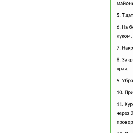
майоне
5. Тща
6. На 
луком.
7. Нак
8. Зак
края.
9. Убр
10. Пр
11. Ку
через 
провер