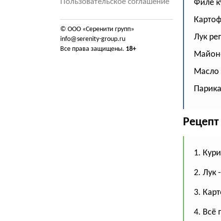
Пользовательское соглашение
Филе к
Картофе
© ООО «Серенити групп»
Лук реп
info@serenity-group.ru
Все права защищены.
18+
Майонез
Масло р
Парика 
Рецепт
1. Кур
2. Лук
3. Кар
4. Всё