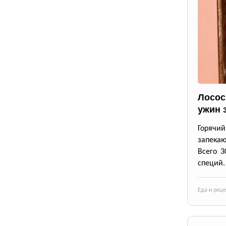
Лосос
ужин 
Горячи
запека
Всего 3
специй.
Еда и рец