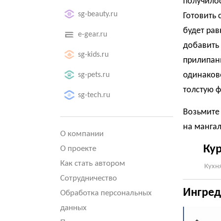
получилос
sg-beauty.ru
Готовить 
будет рав
e-gear.ru
добавить 
sg-kids.ru
прилипан
одинаков
sg-pets.ru
толстую ф
sg-tech.ru
Возьмите 
на мангал
О компании
Кур
О проекте
Как стать автором
Кухня
Сотрудничество
Ингред
Обработка персональных
данных