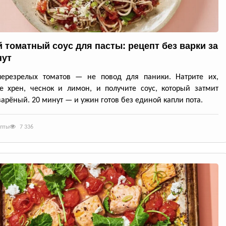
 томатный соус для пасты: рецепт без варки за
нут
перезрелых томатов — не повод для паники. Натрите их,
е хрен, чеснок и лимон, и получите соус, который затмит
арёный. 20 минут — и ужин готов без единой капли пота.
епты
7 336