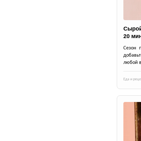
Сырой
20 ми
Сезон 
добавьт
любой в
Еда и рец