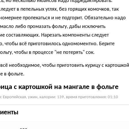
ь, но несколько нюансов надо подредактировать.
следует в пепельных углях, без горящих комочков, так
номернее пропекаться и не подгорит. Обязательно надо
масло либо промазать фольгу, дабы исключить
ие составляющих. Нарезать компоненты следует
о, чтобы всё приготовилось одномоментно. Берите
ольгу, чтобы в процессе "не потерять" сок.
всё необходимое, чтобы приготовить курицу с картошко
е в фольге.
ица с картошкой на мангале в фольге
: Европейская, ужин, калории: 139, время приготовления: 01:10
иенты