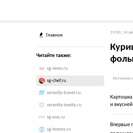
19:00, 14 а
Главное
Кури
Читайте также:
фоль
sg-news.ru
Источник 
sg-chef.ru
serenity-travel.ru
Картошка 
и вкусней
serenity-media.ru
sg-eva.ru
Впервые г
sg-homes.ru