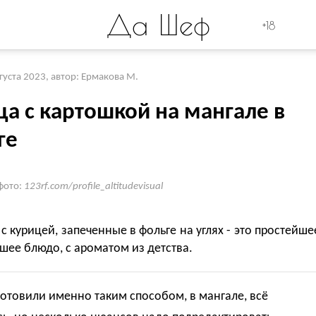
Да Шеф
+18
вгуста 2023
,
автор: Ермакова М.
ца с картошкой на мангале в
ге
фото:
123rf.com/profile_altitudevisual
с курицей, запеченные в фольге на углях - это простейше
шее блюдо, с ароматом из детства.
отовили именно таким способом, в мангале, всё