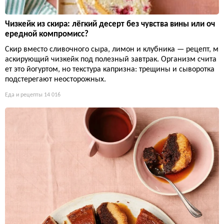
Чизкейк из скира: лёгкий десерт без чувства вины или оч
ередной компромисс?
Скир вместо сливочного сыра, лимон и клубника — рецепт, м
аскирующий чизкейк под полезный завтрак. Организм счита
ет это йогуртом, но текстура капризна: трещины и сыворотка
подстерегают неосторожных.
Еда и рецепты
14 016