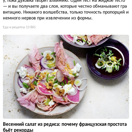
у, пока духовка творит алхимию. Один тест на жидкое тесто
— и вы получаете два слоя, которые честно обманывают гра
витацию. Никакого волшебства, только точность пропорций и
немного нервов при извлечении из формы.
Еда и рецепты
13 865
Весенний салат из редиса: почему французская простота
бьёт рекорды