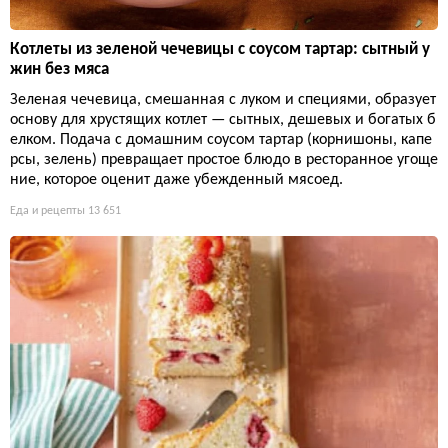
Котлеты из зеленой чечевицы с соусом тартар: сытный у
жин без мяса
Зеленая чечевица, смешанная с луком и специями, образует
основу для хрустящих котлет — сытных, дешевых и богатых б
елком. Подача с домашним соусом тартар (корнишоны, капе
рсы, зелень) превращает простое блюдо в ресторанное угоще
ние, которое оценит даже убежденный мясоед.
Еда и рецепты
13 651