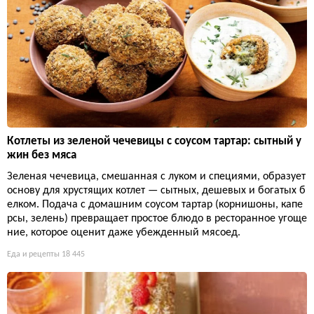
Котлеты из зеленой чечевицы с соусом тартар: сытный у
жин без мяса
Зеленая чечевица, смешанная с луком и специями, образует
основу для хрустящих котлет — сытных, дешевых и богатых б
елком. Подача с домашним соусом тартар (корнишоны, капе
рсы, зелень) превращает простое блюдо в ресторанное угоще
ние, которое оценит даже убежденный мясоед.
Еда и рецепты
18 445