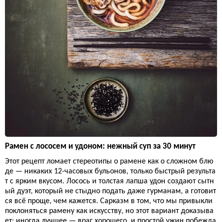
Рамен с лососем и удоном: нежный суп за 30 минут
Этот рецепт ломает стереотипы о рамене как о сложном блю
де — никаких 12-часовых бульонов, только быстрый результа
т с ярким вкусом. Лосось и толстая лапша удон создают сытн
ый дуэт, который не стыдно подать даже гурманам, а готовит
ся всё проще, чем кажется. Сарказм в том, что мы привыкли
поклоняться рамену как искусству, но этот вариант доказыва
ет: иногда лучшее — враг хорошего, и простой ужин побежда