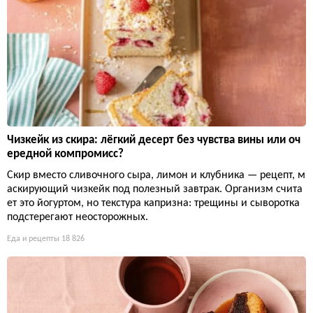
Чизкейк из скира: лёгкий десерт без чувства вины или оч
ередной компромисс?
Скир вместо сливочного сыра, лимон и клубника — рецепт, м
аскирующий чизкейк под полезный завтрак. Организм счита
ет это йогуртом, но текстура капризна: трещины и сыворотка
подстерегают неосторожных.
Еда и рецепты
18 826