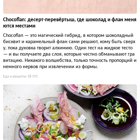
Chocoflan: десерт-перевёртыш, где шоколад и флан меня
ются местами
Chocoflan — это магический гибрид, в котором шоколадный
бисквит и карамельный флан сами решают, кому быть сверх
у, пока духовка творит алхимию. Один тест на жидкое тесто
— и вы получаете два слоя, которые честно обманывают гра
витацию. Никакого волшебства, только точность пропорций и
немного нервов при извлечении из формы.
Еда и рецепты
18 591