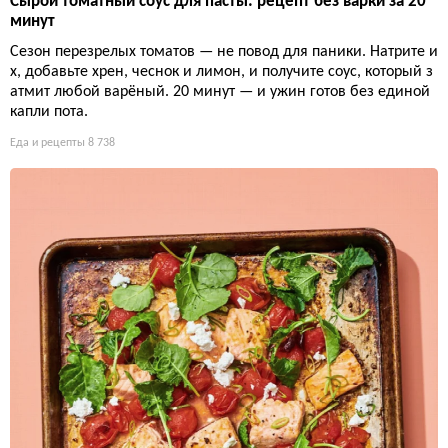
Сырой томатный соус для пасты: рецепт без варки за 20
минут
Сезон перезрелых томатов — не повод для паники. Натрите и
х, добавьте хрен, чеснок и лимон, и получите соус, который з
атмит любой варёный. 20 минут — и ужин готов без единой
капли пота.
Еда и рецепты
8 738