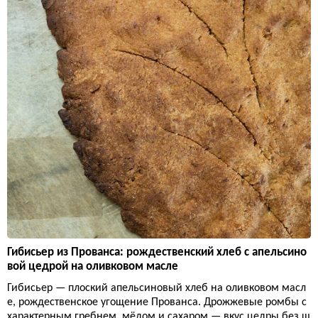
Гибисьер из Прованса: рождественский хлеб с апельсино
вой цедрой на оливковом масле
Гибисьер — плоский апельсиновый хлеб на оливковом масл
е, рождественское угощение Прованса. Дрожжевые ромбы с
характерным гребнем, мёдом и сахаром — вкус цедры без ш