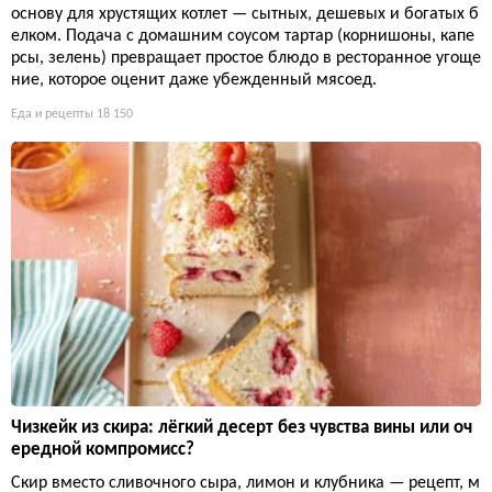
основу для хрустящих котлет — сытных, дешевых и богатых б
елком. Подача с домашним соусом тартар (корнишоны, капе
рсы, зелень) превращает простое блюдо в ресторанное угоще
ние, которое оценит даже убежденный мясоед.
Еда и рецепты
18 150
Чизкейк из скира: лёгкий десерт без чувства вины или оч
ередной компромисс?
Скир вместо сливочного сыра, лимон и клубника — рецепт, м