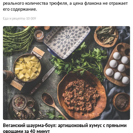
реального количества трюфеля, а цена флакона не отражает
его содержание.
Еда и рецепты
10 009
Веганский шаурма-боул: артишоковый хумус с пряными
овощами за 40 минут