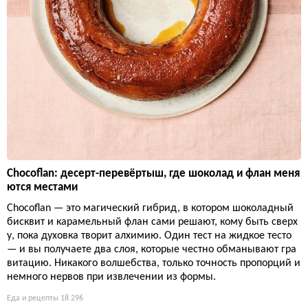
Chocoflan: десерт-перевёртыш, где шоколад и флан меня
ются местами
Chocoflan — это магический гибрид, в котором шоколадный
бисквит и карамельный флан сами решают, кому быть сверх
у, пока духовка творит алхимию. Один тест на жидкое тесто
— и вы получаете два слоя, которые честно обманывают гра
витацию. Никакого волшебства, только точность пропорций и
немного нервов при извлечении из формы.
Еда и рецепты
18 296