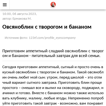
16:00, 06 августа 2023
,
автор: Ермакова М.
Овсяноблин с творогом и бананом
Источник фото:
123rf.com/profile_eyescompany
Приготовим аппетитный сладкий овсяноблин с творог
ом и бананом - питательный завтрак для всей семьи.
Сегодня приготовим аппетитный, сытный и просто очень в
кусный овсяноблин с творогом и бананом. Такой овсянобл
ин очень любит мой сын: утром, перед школой – это отли
чный вариант сытного завтрака. Приготовить блин проще
простого – смешал все и вылил на сковороду, поджарил, н
ачинил и готово. Вместе с бананом можно также использо
вать клубнику, малину, любые ягоды. Непременно попроб
уйте приготовить такой завтрак - возможно, вам понравит