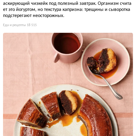
аскирующий чизкейк под полезный завтрак. Организм счита
ет это йогуртом, но текстура капризна: трещины и сыворотка
подстерегают неосторожных.
Еда и рецепты
18 515