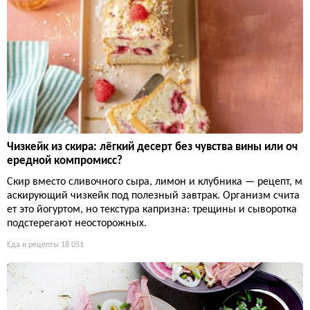
Чизкейк из скира: лёгкий десерт без чувства вины или оч
ередной компромисс?
Скир вместо сливочного сыра, лимон и клубника — рецепт, м
аскирующий чизкейк под полезный завтрак. Организм счита
ет это йогуртом, но текстура капризна: трещины и сыворотка
подстерегают неосторожных.
Еда и рецепты
18 051