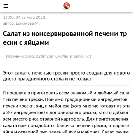
16:00, 04 августа 2023
,
автор: Ермакова М.
Салат из консервированной печени тр
ески с яйцами
Источник фото:
123rf.com/profile_margouillat
Этот салат с печенью трески просто создан для нового
днего праздничного стола и не только.
Я предлагаю приготовить всем знакомый и любимый сала
т из печени трески. Помимо традиционный ингредиентов
печени трески, яиц и майонеза (хотя многие готовят из эти
х 3-х ингредиентов) я дополнила его рисом, кто то добавл
яем вместо риса отварной картофель. Для приготовления
салата нам понадобится баночка печени трески, отварные
яйца и отварной рис, зеленый лук и майонез. Салат лучше