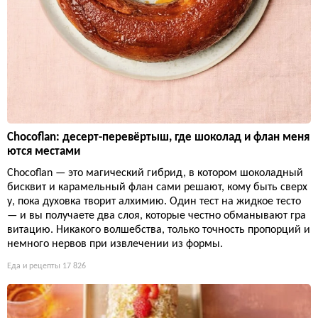
Chocoflan: десерт-перевёртыш, где шоколад и флан меня
ются местами
Chocoflan — это магический гибрид, в котором шоколадный
бисквит и карамельный флан сами решают, кому быть сверх
у, пока духовка творит алхимию. Один тест на жидкое тесто
— и вы получаете два слоя, которые честно обманывают гра
витацию. Никакого волшебства, только точность пропорций и
немного нервов при извлечении из формы.
Еда и рецепты
17 826