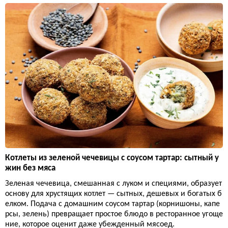
Котлеты из зеленой чечевицы с соусом тартар: сытный у
жин без мяса
Зеленая чечевица, смешанная с луком и специями, образует
основу для хрустящих котлет — сытных, дешевых и богатых б
елком. Подача с домашним соусом тартар (корнишоны, капе
рсы, зелень) превращает простое блюдо в ресторанное угоще
ние, которое оценит даже убежденный мясоед.