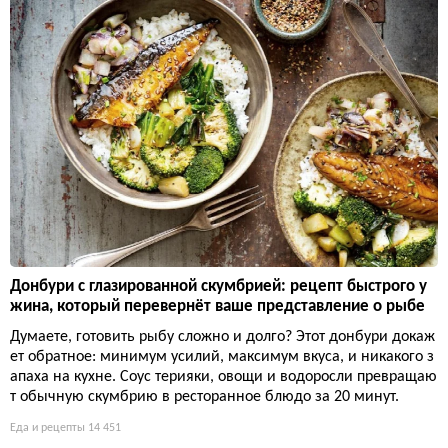
Донбури с глазированной скумбрией: рецепт быстрого у
жина, который перевернёт ваше представление о рыбе
Думаете, готовить рыбу сложно и долго? Этот донбури докаж
ет обратное: минимум усилий, максимум вкуса, и никакого з
апаха на кухне. Соус терияки, овощи и водоросли превращаю
т обычную скумбрию в ресторанное блюдо за 20 минут.
Еда и рецепты
14 451