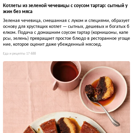
Котлеты из зеленой чечевицы с соусом тартар: сытный у
жин без мяса
Зеленая чечевица, смешанная с луком и специями, образует
основу для хрустящих котлет — сытных, дешевых и богатых б
елком. Подача с домашним соусом тартар (корнишоны, капе
рсы, зелень) превращает простое блюдо в ресторанное угоще
ние, которое оценит даже убежденный мясоед.
Еда и рецепты
17 688