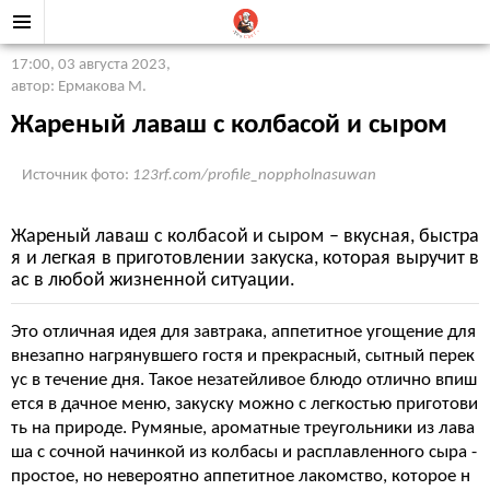
17:00, 03 августа 2023
,
автор: Ермакова М.
Жареный лаваш с колбасой и сыром
Источник фото:
123rf.com/profile_noppholnasuwan
Жареный лаваш с колбасой и сыром – вкусная, быстра
я и легкая в приготовлении закуска, которая выручит в
ас в любой жизненной ситуации.
Это отличная идея для завтрака, аппетитное угощение для
внезапно нагрянувшего гостя и прекрасный, сытный перек
ус в течение дня. Такое незатейливое блюдо отлично впиш
ется в дачное меню, закуску можно с легкостью приготови
ть на природе. Румяные, ароматные треугольники из лава
ша с сочной начинкой из колбасы и расплавленного сыра -
простое, но невероятно аппетитное лакомство, которое н