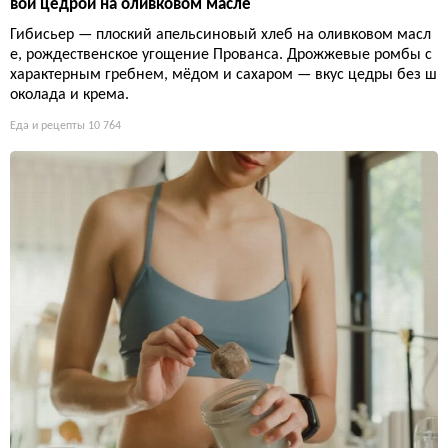
вой цедрой на оливковом масле
Гибисьер — плоский апельсиновый хлеб на оливковом масл
е, рождественское угощение Прованса. Дрожжевые ромбы с
характерным гребнем, мёдом и сахаром — вкус цедры без ш
околада и крема.
Еда и рецепты
10 764