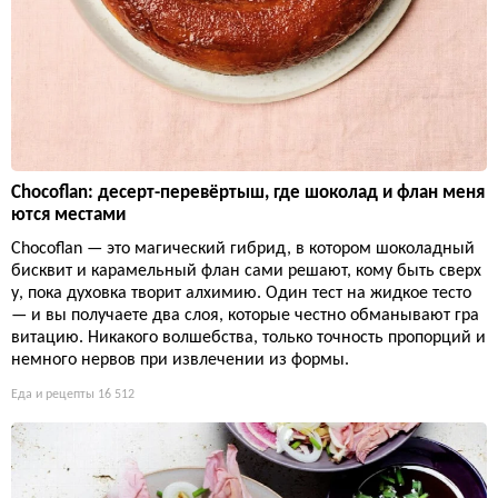
Chocoflan: десерт-перевёртыш, где шоколад и флан меня
ются местами
Chocoflan — это магический гибрид, в котором шоколадный
бисквит и карамельный флан сами решают, кому быть сверх
у, пока духовка творит алхимию. Один тест на жидкое тесто
— и вы получаете два слоя, которые честно обманывают гра
витацию. Никакого волшебства, только точность пропорций и
немного нервов при извлечении из формы.
Еда и рецепты
16 512