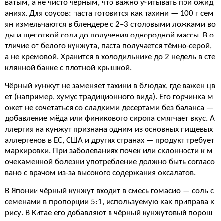
ватым, а не чисто чёрным, что важно учитывать при ожид
аниях. Для соусов: паста готовится как тахини — 100 г сем
ян измельчаются в блендере с 2–3 столовыми ложками во
ды и щепоткой соли до получения однородной массы. В о
тличие от белого кунжута, паста получается тёмно-серой,
а не кремовой. Хранится в холодильнике до 2 недель в сте
клянной банке с плотной крышкой.
Чёрный кунжут не заменяет тахини в блюдах, где важен цв
ет (например, хумус традиционного вида). Его горчинка м
ожет не сочетаться со сладкими десертами без баланса —
добавление мёда или финикового сиропа смягчает вкус. А
ллергия на кунжут признана одним из основных пищевых
аллергенов в ЕС, США и других странах — продукт требует
маркировки. При заболеваниях почек или склонности к м
очекаменной болезни употребление должно быть согласо
вано с врачом из-за высокого содержания оксалатов.
В Японии чёрный кунжут входит в смесь гомасио — соль с
семенами в пропорции 5:1, используемую как приправа к
рису. В Китае его добавляют в чёрный кунжутовый порош