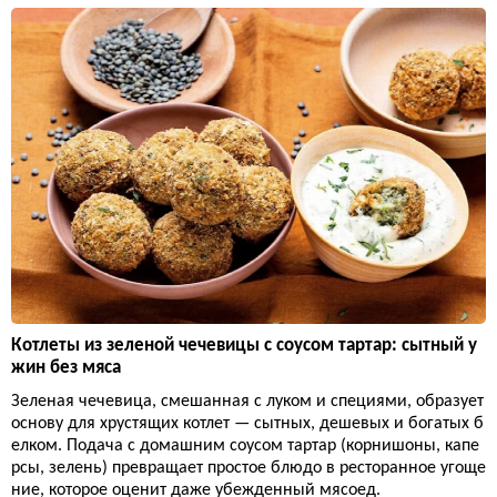
Котлеты из зеленой чечевицы с соусом тартар: сытный у
жин без мяса
Зеленая чечевица, смешанная с луком и специями, образует
основу для хрустящих котлет — сытных, дешевых и богатых б
елком. Подача с домашним соусом тартар (корнишоны, капе
рсы, зелень) превращает простое блюдо в ресторанное угоще
ние, которое оценит даже убежденный мясоед.