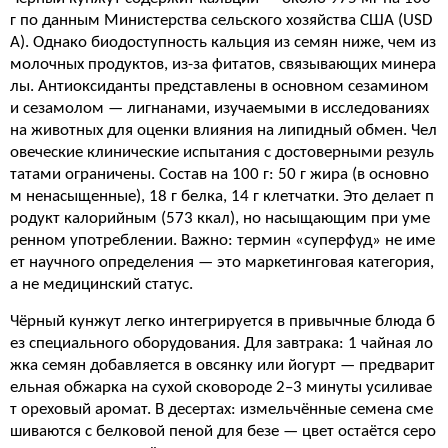
г по данным Министерства сельского хозяйства США (USD
A). Однако биодоступность кальция из семян ниже, чем из
молочных продуктов, из-за фитатов, связывающих минера
лы. Антиоксиданты представлены в основном сезамином
и сезамолом — лигнанами, изучаемыми в исследованиях
на животных для оценки влияния на липидный обмен. Чел
овеческие клинические испытания с достоверными резуль
татами ограничены. Состав на 100 г: 50 г жира (в основно
м ненасыщенные), 18 г белка, 14 г клетчатки. Это делает п
родукт калорийным (573 ккал), но насыщающим при уме
ренном употреблении. Важно: термин «суперфуд» не име
ет научного определения — это маркетинговая категория,
а не медицинский статус.
Чёрный кунжут легко интегрируется в привычные блюда б
ез специального оборудования. Для завтрака: 1 чайная ло
жка семян добавляется в овсянку или йогурт — предварит
ельная обжарка на сухой сковороде 2–3 минуты усиливае
т ореховый аромат. В десертах: измельчённые семена сме
шиваются с белковой пеной для безе — цвет остаётся серо