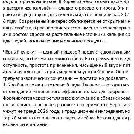
ок для горячих напитков. В Корее из него готовят пасту дл
я десерта чхапсальпён — сладкого рисового пирога. Эти п
рактики существуют десятилетиями, а не появились в 202
6 году. Современный интерес объясняется не открытием н
овых свойств, а расширением ассортимента в супермаркет
ах и ростом спроса на растительные источники кальция ср
еди людей, исключающих молочные продукты.
Чёрный кунжут — ценный пищевой продукт с доказанным
составом, но без магических свойств. Его преимущества: д
оступность, простота применения, насыщенный вкус и пит
ательная плотность при умеренном употреблении. Он не
требует экзотических сочетаний — достаточно добавлять
1–2 чайные ложки в готовые блюда. Главное — отказаться
от ожиданий мгновенного эффекта: польза для здоровья
формируется через регулярное включение в сбалансирова
нный рацион, а не через разовые эксперименты. Чёрный к
унжут не тренд 2026 года, а традиционный ингредиент, ко
торый можно использовать здесь и сейчас без ожидания р
еволюции в питании.