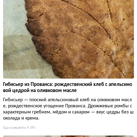
Гибисьер из Прованса: рождественский хлеб с апельсино
вой цедрой на оливковом масле
Гибисьер — плоский апельсиновый хлеб на оливковом масл
е, рождественское угощение Прованса. Дрожжевые ромбы с
характерным гребнем, мёдом и сахаром — вкус цедры без ш
околада и крема.
Еда и рецепты
9 395