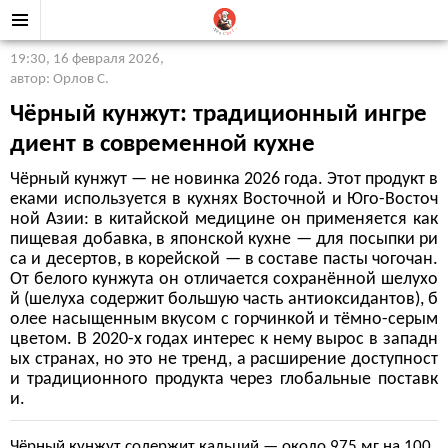
19:30, 16 февраля 2026
,
автор: Орлов С.
Чёрный кунжут: традиционный ингре
диент в современной кухне
Чёрный кунжут — не новинка 2026 года. Этот продукт в
еками используется в кухнях Восточной и Юго-Восточ
ной Азии: в китайской медицине он применяется как
пищевая добавка, в японской кухне — для посыпки ри
са и десертов, в корейской — в составе пасты чогочан.
От белого кунжута он отличается сохранённой шелухо
й (шелуха содержит большую часть антиоксидантов), б
олее насыщенным вкусом с горчинкой и тёмно-серым
цветом. В 2020-х годах интерес к нему вырос в западн
ых странах, но это не тренд, а расширение доступност
и традиционного продукта через глобальные поставк
и.
Чёрный кунжут содержит кальций — около 975 мг на 100