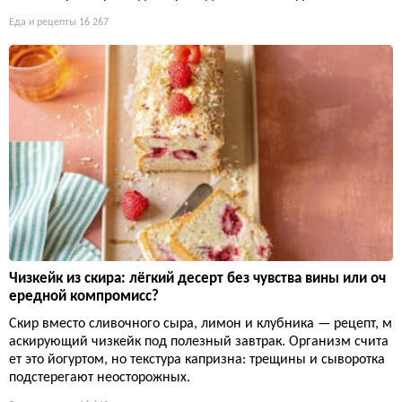
Еда и рецепты
16 267
Чизкейк из скира: лёгкий десерт без чувства вины или оч
ередной компромисс?
Скир вместо сливочного сыра, лимон и клубника — рецепт, м
аскирующий чизкейк под полезный завтрак. Организм счита
ет это йогуртом, но текстура капризна: трещины и сыворотка
подстерегают неосторожных.