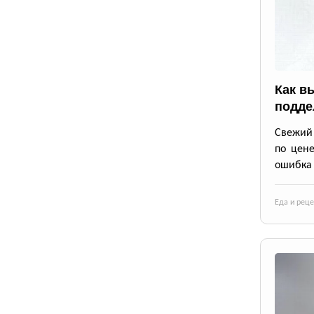
Как в
подде
Свежий 
по цене
ошибка 
Еда и рец