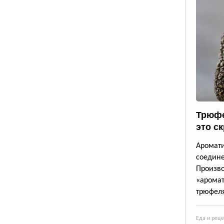
Трюфе
это с
Аромат
соедине
Произв
«аромат
трюфеля
Еда и рец