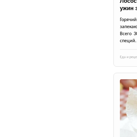
Лосос
ужин 
Горячи
запека
Всего 3
специй.
Еда и рец