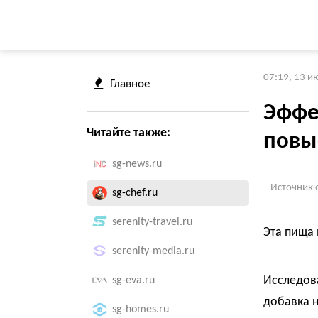
07:19, 13 и
Главное
Эффе
Читайте также:
повы
sg-news.ru
Источник 
sg-chef.ru
serenity-travel.ru
Эта пища 
serenity-media.ru
Исследова
sg-eva.ru
добавка 
sg-homes.ru