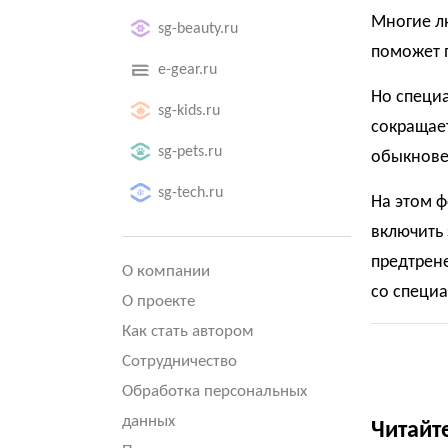
Многие лю
sg-beauty.ru
поможет 
e-gear.ru
Но специа
sg-kids.ru
сокращае
sg-pets.ru
обыкнове
sg-tech.ru
На этом ф
включить 
предтрен
О компании
со специ
О проекте
Как стать автором
Сотрудничество
Обработка персональных
данных
Читайт