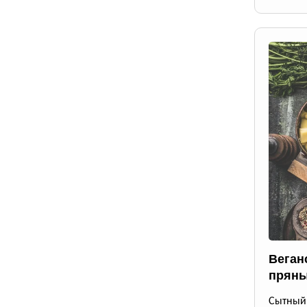
Веган
пряны
Сытный 