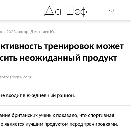
Да Шеф
+18
юня 2023
,
автор: Дмитриев Ю.
ктивность тренировок может
сить неожиданный продукт
фото:
freepik.com
не входит в ежедневный рацион.
ние британских ученых показало, что спортивная
не является лучшим продуктом перед тренировками.