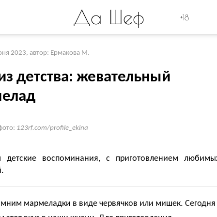
Да Шеф
+18
юня 2023
,
автор: Ермакова М.
из детства: жевательный
елад
фото:
123rf.com/profile_ekina
 детские воспоминания, с приготовлением любимы
.
омним мармеладки в виде червячков или мишек. Сегодня