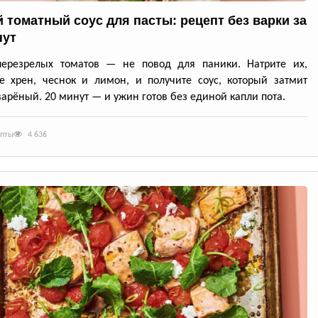
 томатный соус для пасты: рецепт без варки за
нут
перезрелых томатов — не повод для паники. Натрите их,
е хрен, чеснок и лимон, и получите соус, который затмит
арёный. 20 минут — и ужин готов без единой капли пота.
епты
4 636