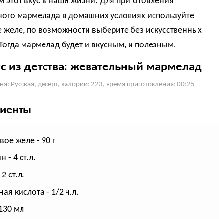
 этот вкус в наши жизни. Для приготовления
ного мармелада в домашних условиях используйте
 желе, по возможности выберите без искусственных
Тогда мармелад будет и вкусным, и полезным.
ус из детства: жевательный мармелад
ня: Русская, десерт, калории: 223, время приготовления: 00:25
иенты
вое желе - 90 г
 - 4 ст.л.
 2 ст.л.
ая кислота - 1/2 ч.л.
 130 мл