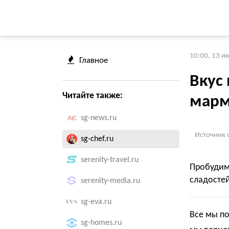
10:00, 13 и
Главное
Вкус 
Читайте также:
марм
sg-news.ru
Источник 
sg-chef.ru
serenity-travel.ru
Пробудим
сладостей
serenity-media.ru
sg-eva.ru
Все мы п
sg-homes.ru