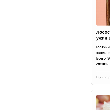
Лосос
ужин 
Горячи
запека
Всего 3
специй.
Еда и рец