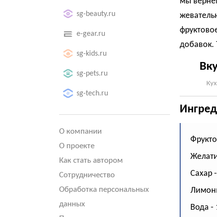
мы вернем
sg-beauty.ru
жеватель
фруктовое
e-gear.ru
добавок. 
sg-kids.ru
Вк
sg-pets.ru
Кух
sg-tech.ru
Ингред
О компании
Фрукто
О проекте
Желатин
Как стать автором
Сахар -
Сотрудничество
Обработка персональных
Лимонн
данных
Вода -