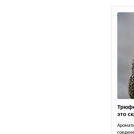
Трюфе
это с
Аромат
соедине