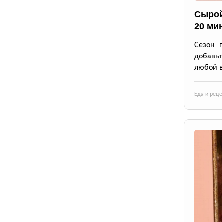
Сырой
20 ми
Сезон 
добавьт
любой в
Еда и рец