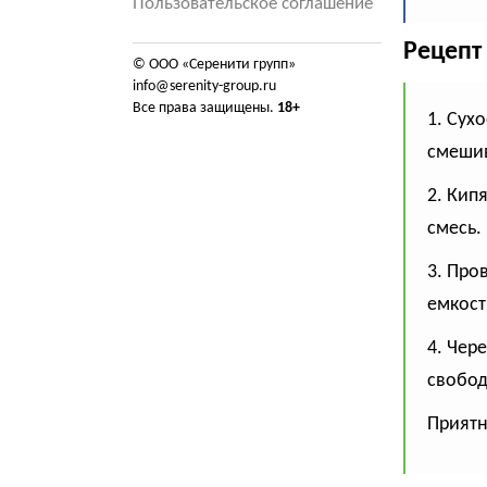
Пользовательское соглашение
Рецепт
© ООО «Серенити групп»
info@serenity-group.ru
Все права защищены.
18+
1. Сух
смешив
2. Кип
смесь.
3. Про
емкост
4. Чер
свобод
Приятн