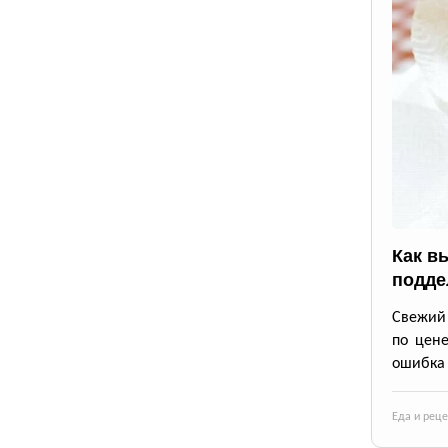
Как в
подде
Свежий 
по цене
ошибка 
Еда и рец