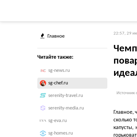
22:57, 29 и
Главное
Чемп
Читайте также:
пова
sg-news.ru
идеа
sg-chef.ru
Источник 
serenity-travel.ru
serenity-media.ru
Главное, 
сколько т
sg-eva.ru
капусты,
sg-homes.ru
горькова