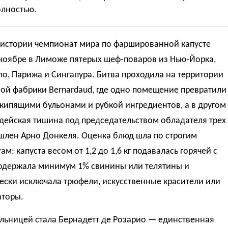
олностью.
 истории чемпионат мира по фаршированной капусте
 ноябре в Лиможе пятерых шеф-поваров из Нью-Йорка,
ло, Парижа и Сингапура. Битва проходила на территории
ой фабрики Bernardaud, где одно помещение превратили
 кипящими бульонами и рубкой ингредиентов, а в другом
дейская тишина под председательством обладателя трех
шлен Арно Донкеля. Оценка блюд шла по строгим
ам: капуста весом от 1,2 до 1,6 кг подавалась горячей с
содержала минимум 1% свинины или телятины и
ески исключала трюфели, искусственные красители или
аторы.
льницей стала Бернадетт де Розарио — единственная