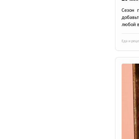
Сезон 
добавьт
любой в
Еда и рец