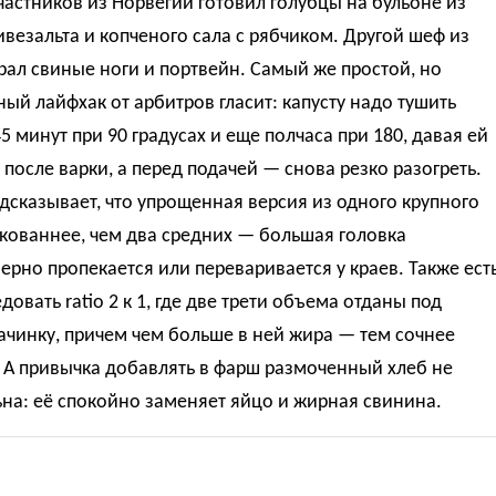
частников из Норвегии готовил голубцы на бульоне из
ивезальта и копченого сала с рябчиком. Другой шеф из
ал свиные ноги и портвейн. Самый же простой, но
ый лайфхак от арбитров гласит: капусту надо тушить
5 минут при 90 градусах и еще полчаса при 180, давая ей
 после варки, а перед подачей — снова резко разогреть.
дсказывает, что упрощенная версия из одного крупного
кованнее, чем два средних — большая головка
рно пропекается или переваривается у краев. Также ест
довать ratio 2 к 1, где две трети объема отданы под
чинку, причем чем больше в ней жира — тем сочнее
. А привычка добавлять в фарш размоченный хлеб не
на: её спокойно заменяет яйцо и жирная свинина.