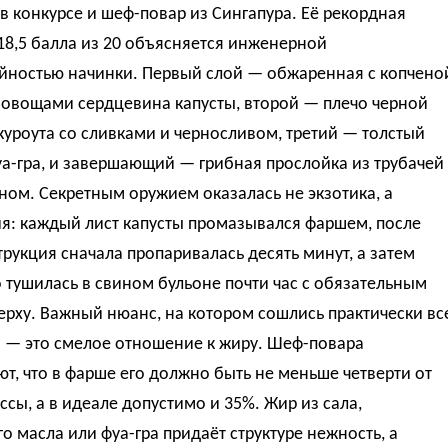
 конкурсе и шеф-повар из Сингапура. Её рекордная
18,5 балла из 20 объясняется инженерной
йностью начинки. Первый слой — обжаренная с копчено
 овощами сердцевина капусты, второй — плечо черной
уроута со сливками и черносливом, третий — толстый
а-гра, и завершающий — грибная прослойка из трубачей
ном. Секретным оружием оказалась не экзотика, а
я: каждый лист капусты промазывался фаршем, после
трукция сначала пропаривалась десять минут, а затем
тушилась в свином бульоне почти час с обязательным
ерху. Важный нюанс, на котором сошлись практически вс
и — это смелое отношение к жиру. Шеф-повара
т, что в фарше его должно быть не меньше четверти от
сы, а в идеале допустимо и 35%. Жир из сала,
о масла или фуа-гра придаёт структуре нежность, а