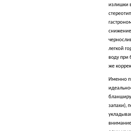
излишки в
стереотип
гастроном
снижением
чернослив
легкой го
воду при 
же коррек
Именно пр
идеальное
бланширу
запахи), 
укладыва
внимание 