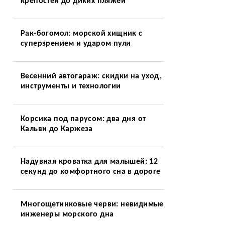
крепостей до диких пляжей
Рак-богомол: морской хищник с
суперзрением и ударом пули
Весенний автогараж: скидки на уход,
инструменты и технологии
Корсика под парусом: два дня от
Кальви до Каржеза
Надувная кроватка для малышей: 12
секунд до комфортного сна в дороге
Многощетинковые черви: невидимые
инженеры морского дна