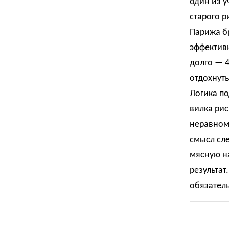
один из у
старого р
Парижа бр
эффективн
долго — 4
отдохнуть
Логика по
вилка рис
неравноме
смысл сле
мясную на
результат
обязатель