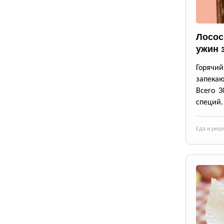
Лосос
ужин 
Горячи
запека
Всего 3
специй.
Еда и рец