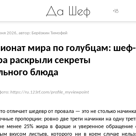
Да Шеф
+18
юня 2026
,
автор: Берёзкин Тимофей
ионат мира по голубцам: шеф-
ра раскрыли секреты
льного блюда
фото:
https://ru.123rf.com/profile_myviewpoint
что отличает шедевр от провала — это не столько начинка
очные пропорции: ровно две трети начинки на одну трет
 не менее 25% жира в фарше и уверенное обращение 
тым вкусом листьев, которого ни в коем случае нельз