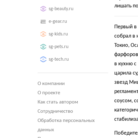
лишать п
sg-beauty.ru
e-gear.ru
Первый в
sg-kids.ru
собрал в
Токио, Ос
sg-pets.ru
фарфоров
sg-tech.ru
в кухню с
царила су
звезд Ми
О компании
регламент
О проекте
соусом, 
Как стать автором
категорич
Сотрудничество
стабилиз
Обработка персональных
данных
Победите