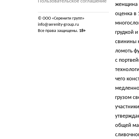
Пользовательское соглашение
женщина в
оценка в 
© ООО «Серенити групп»
многосло
info@serenity-group.ru
Все права защищены.
18+
грудкой и
свинины к
ломоть фу
с портвей
технологи
чего конс
медленно 
грузом св
участник
утверждаю
общей мас
сливочног