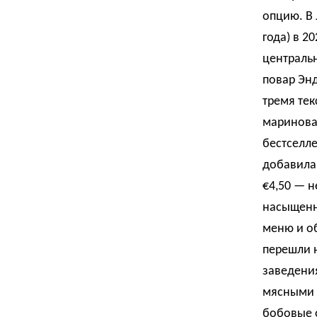
опцию. В 
года) в 2
централь
повар Энд
тремя тек
маринова
бестселле
добавила
€4,50 — н
насыщенн
меню и об
перешли н
заведения
мясными 
бобовые 