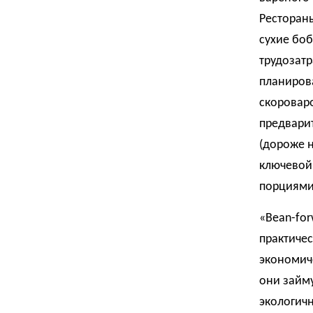
Рестораны
сухие боб
трудозатр
планиров
скороваро
предвари
(дороже н
ключевой
порциями
«Bean-for
практичес
экономич
они займу
экологич