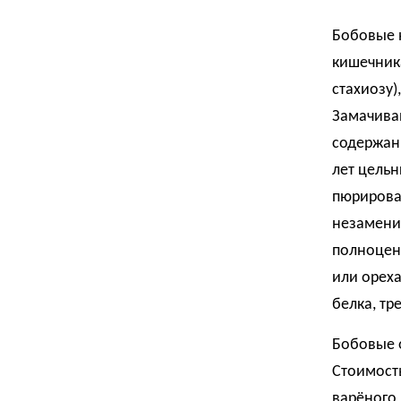
Бобовые 
кишечника
стахиозу
Замачиван
содержани
лет цель
пюрирован
незамени
полноценн
или ореха
белка, т
Бобовые 
Стоимость 
варёного 