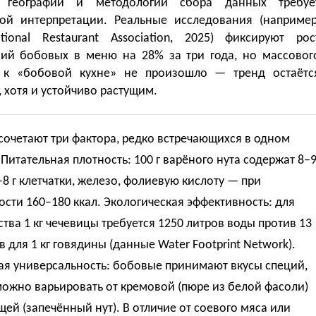
я географии и методологии сбора данных требуе
ой интерпретации. Реальные исследования (например
tional Restaurant Association, 2025) фиксируют рос
ий бобовых в меню на 28% за три года, но массовог
 к «бобовой кухне» не произошло — тренд остаётс
хотя и устойчиво растущим.
очетают три фактора, редко встречающихся в одном
 Питательная плотность: 100 г варёного нута содержат 8–
7–8 г клетчатки, железо, фолиевую кислоту — при
сти 160–180 ккал. Экологическая эффективность: для
тва 1 кг чечевицы требуется 1250 литров воды против 13
в для 1 кг говядины (данные Water Footprint Network).
ая универсальность: бобовые принимают вкусы специй,
можно варьировать от кремовой (пюре из белой фасоли)
щей (запечённый нут). В отличие от соевого мяса или