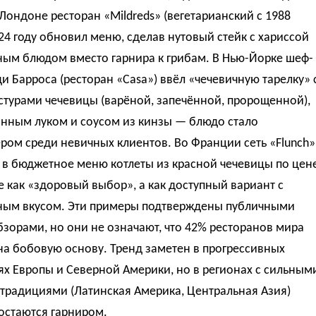
Лондоне ресторан «Mildreds» (вегетарианский с 1988
024 году обновил меню, сделав нутовый стейк с хариссой
ным блюдом вместо гарнира к грибам. В Нью-Йорке шеф-
и Барроса (ресторан «Casa») ввёл «чечевичную тарелку» 
стурами чечевицы (варёной, запечённой, пророщенной),
нным луком и соусом из кинзы — блюдо стало
ром среди невичных клиентов. Во Франции сеть «Flunch»
 в бюджетное меню котлеты из красной чечевицы по цен
е как «здоровый выбор», а как доступный вариант с
ым вкусом. Эти примеры подтверждены публичными
зорами, но они не означают, что 42% ресторанов мира
а бобовую основу. Тренд заметен в прогрессивных
х Европы и Северной Америки, но в регионах с сильным
традициями (Латинская Америка, Центральная Азия)
остаются гарниром.