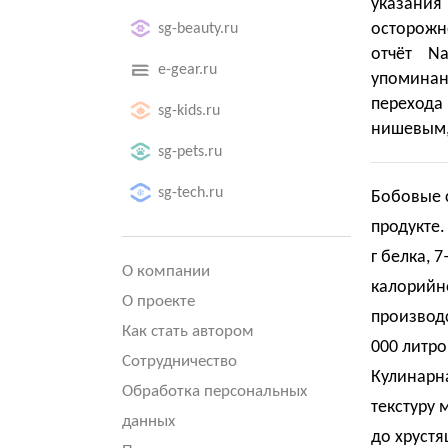
указани
осторожн
sg-beauty.ru
отчёт Na
e-gear.ru
упоминан
перехода
sg-kids.ru
нишевым, 
sg-pets.ru
sg-tech.ru
Бобовые с
продукте.
г белка, 
О компании
калорийно
О проекте
производс
Как стать автором
000 литро
Сотрудничество
Кулинарн
Обработка персональных
текстуру 
данных
до хрустя