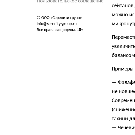
Пользовательское соглашение
сейтанов
можно ис
© ООО «Серенити групп»
микронут
info@serenity-group.ru
Все права защищены.
18+
Перемести
увеличить
балансом
Примеры 
— Фалафел
не новшес
Современ
(снижение
тахини дл
— Чечевич