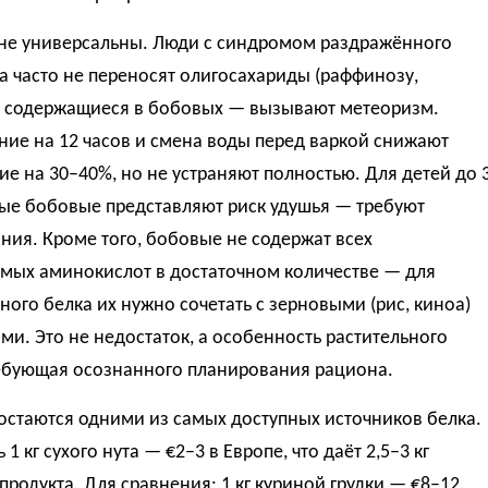
не универсальны. Люди с синдромом раздражённого
 часто не переносят олигосахариды (раффинозу,
), содержащиеся в бобовых — вызывают метеоризм.
ие на 12 часов и смена воды перед варкой снижают
е на 30–40%, но не устраняют полностью. Для детей до 
ные бобовые представляют риск удушья — требуют
ия. Кроме того, бобовые не содержат всех
мых аминокислот в достаточном количестве — для
ого белка их нужно сочетать с зерновыми (рис, киноа)
ми. Это не недостаток, а особенность растительного
ребующая осознанного планирования рациона.
остаются одними из самых доступных источников белка.
1 кг сухого нута — €2–3 в Европе, что даёт 2,5–3 кг
продукта. Для сравнения: 1 кг куриной грудки — €8–12.