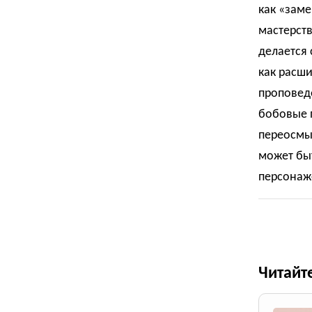
как «заме
мастерств
делается 
как расш
проповеде
бобовые п
переосмыс
может быт
персонаже
Читайт