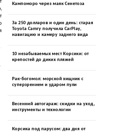
т
Кампоморо через маяк Сенетоза
,
т
о
За 250 долларов и один день: старая
Toyota Camry получила CarPlay,
я
навигацию и камеру заднего вида
10 незабываемых мест Корсики: от
крепостей до диких пляжей
9
Рак-богомол: морской хищник с
суперзрением и ударом пули
Весенний автогараж: скидки на уход,
инструменты и технологии
Корсика под парусом: два дня от