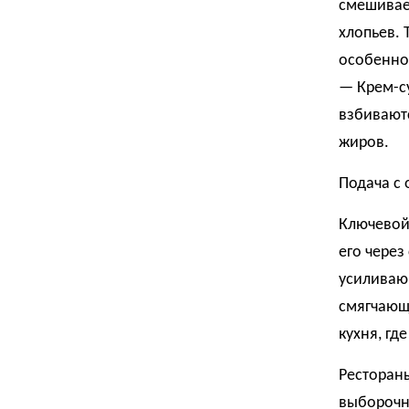
смешивае
хлопьев. 
особенно
— Крем-су
взбиваютс
жиров.
Подача с
Ключевой 
его через
усиливаю
смягчающи
кухня, гд
Рестораны
выборочн