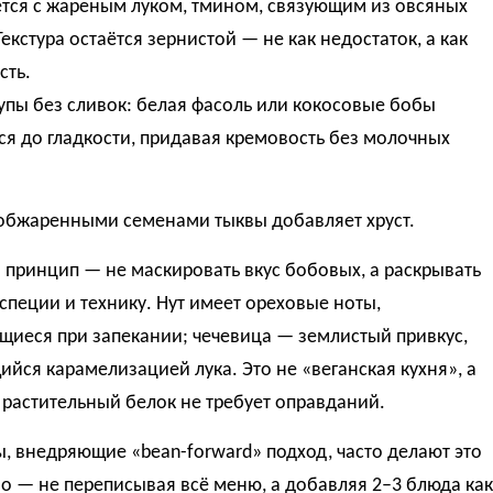
тся с жареным луком, тмином, связующим из овсяных
Текстура остаётся зернистой — не как недостаток, а как
сть.
пы без сливок: белая фасоль или кокосовые бобы
я до гладкости, придавая кремовость без молочных
 обжаренными семенами тыквы добавляет хруст.
принцип — не маскировать вкус бобовых, а раскрывать
 специи и технику. Нут имеет ореховые ноты,
щиеся при запекании; чечевица — землистый привкус,
йся карамелизацией лука. Это не «веганская кухня», а
е растительный белок не требует оправданий.
, внедряющие «bean-forward» подход, часто делают это
о — не переписывая всё меню, а добавляя 2–3 блюда как