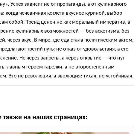
ну». Успех зависит не от пропаганды, а от кулинарного
а: когда чечевичная котлета вкуснее куриной, выбор
сам собой. Тренд ценен не как моральный императив, а
ирение кулинарных возможностей — без аскетизма, без
й, через вкус. В мире, где еда стала политическим актом,
редлагают третий путь: не отказ от удовольствия, а его
ление. Не через запреты, а через открытие — что нут
ь главным героем тарелки, а не второстепенным
м. Это не революция, а эволюция: тихая, но устойчивая.
е также на наших страницах: