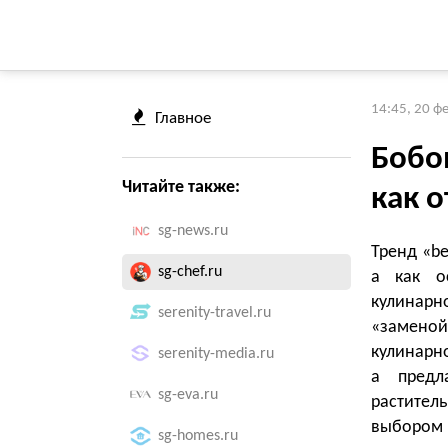
14:45, 20 ф
Главное
Бобо
Читайте также:
как о
sg-news.ru
Тренд «b
sg-chef.ru
а как о
кулинарн
serenity-travel.ru
«замено
кулинарно
serenity-media.ru
а предл
sg-eva.ru
растител
выбором 
sg-homes.ru