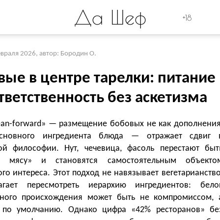
Да Шеф
+18
евраля 2026
,
автор: Бородин О.
вые в центре тарелки: питание
тветственность без аскетизма
ean-forward» — размещение бобовых не как дополнения
сновного ингредиента блюда — отражает сдвиг 
ой философии. Нут, чечевица, фасоль перестают быт
й мясу» и становятся самостоятельным объекто
го интереса. Этот подход не навязывает вегетарианство
агает пересмотреть иерархию ингредиентов: бело
ьного происхождения может быть не компромиссом, 
по умолчанию. Однако цифра «42% ресторанов» бе