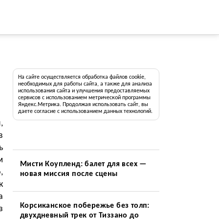
На сайте осуществляется обработка файлов cookie,
необходимых для работы сайта, а также для анализа
использования сайта и улучшения предоставляемых
сервисов с использованием метрической программы
Яндекс.Метрика. Продолжая использовать сайт, вы
даете согласие с использованием данных технологий.
,
в
ь
м
Мисти Коупленд: балет для всех —
,
новая миссия после сцены
к
а
Корсиканское побережье без толп:
з
двухдневный трек от Тиззано до