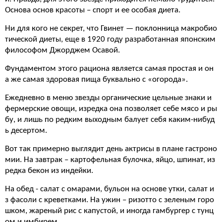
Основа основ красоты – спорт и ее особая диета.
Ни для кого не секрет, что Гвинет — поклонница макробио
тической диеты, еще в 1920 году разработанная японским
философом Джорджем Осавой.
Фундаментом этого рациона является самая простая и он
а же самая здоровая пища буквально с «огорода».
Ежедневно в меню звезды органические цельные знаки и
фермерские овощи, изредка она позволяет себе мясо и ры
бу, и лишь по редким выходным балует себя каким-нибуд
ь десертом.
Вот так примерно выглядит день актрисы в плане гастроно
мии. На завтрак – картофельная булочка, яйцо, шпинат, из
редка бекон из индейки.
На обед - салат с омарами, бульон на основе утки, салат и
з фасоли с креветками. На ужин – ризотто с зеленым горо
шком, жареный рис с капустой, и иногда гамбургер с тунц
ом и имбирем.