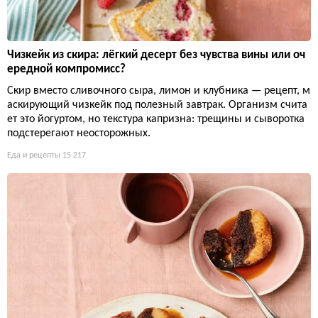
Чизкейк из скира: лёгкий десерт без чувства вины или оч
ередной компромисс?
Скир вместо сливочного сыра, лимон и клубника — рецепт, м
аскирующий чизкейк под полезный завтрак. Организм счита
ет это йогуртом, но текстура капризна: трещины и сыворотка
подстерегают неосторожных.
Еда и рецепты
15 217