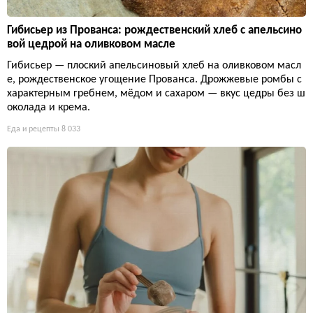
Гибисьер из Прованса: рождественский хлеб с апельсино
вой цедрой на оливковом масле
Гибисьер — плоский апельсиновый хлеб на оливковом масл
е, рождественское угощение Прованса. Дрожжевые ромбы с
характерным гребнем, мёдом и сахаром — вкус цедры без ш
околада и крема.
Еда и рецепты
8 033