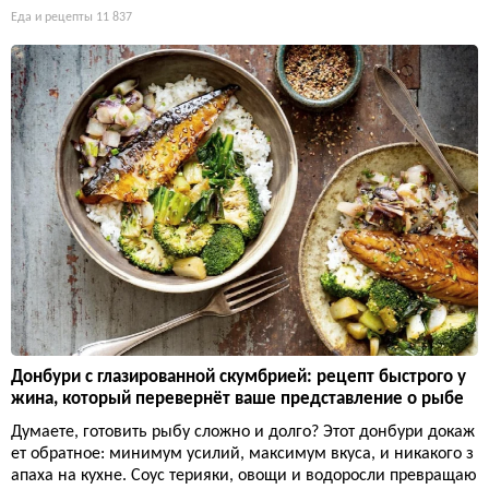
Еда и рецепты
11 837
Донбури с глазированной скумбрией: рецепт быстрого у
жина, который перевернёт ваше представление о рыбе
Думаете, готовить рыбу сложно и долго? Этот донбури докаж
ет обратное: минимум усилий, максимум вкуса, и никакого з
апаха на кухне. Соус терияки, овощи и водоросли превращаю