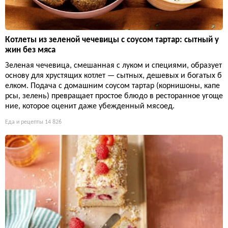
Котлеты из зеленой чечевицы с соусом тартар: сытный у
жин без мяса
Зеленая чечевица, смешанная с луком и специями, образует
основу для хрустящих котлет — сытных, дешевых и богатых б
елком. Подача с домашним соусом тартар (корнишоны, капе
рсы, зелень) превращает простое блюдо в ресторанное угоще
ние, которое оценит даже убежденный мясоед.
Еда и рецепты
14 826