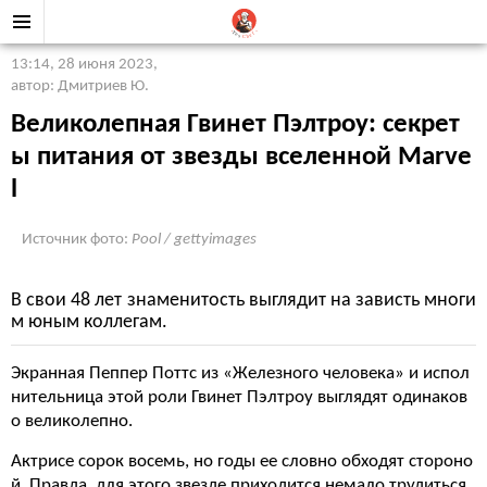
13:14, 28 июня 2023
,
автор: Дмитриев Ю.
Великолепная Гвинет Пэлтроу: секрет
ы питания от звезды вселенной Marve
l
Источник фото:
Pool / gettyimages
В свои 48 лет знаменитость выглядит на зависть многи
м юным коллегам.
Экранная Пеппер Поттс из «Железного человека» и испол
нительница этой роли Гвинет Пэлтроу выглядят одинаков
о великолепно.
Актрисе сорок восемь, но годы ее словно обходят стороно
й. Правда, для этого звезде приходится немало трудиться.