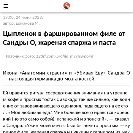
19:00, 24 июня 2023
,
автор: Ермакова М.
Цыпленок в фаршированном филе от
Сандры О, жареная спаржа и паста
Источник фото:
123rf.com/profile_myviewpoint
Икона «Анатомии страсти» и «Убивая Еву» Сандра О
— настоящая гурманка до мозга костей.
Ей нравится ритуал сосредоточения внимания на утренне
м кофе и простых тостах с авокадо так же сильно, как волн
ение от завораживающего сценария, падающего на ее сто
л. «Моя любимая еда? Мне больше всего нравятся корейс
кий (но это само собой), испанский и японский». — сказал
а Сандра. «Ужин моей мечты был бы чем-то простым — ку
риное филе, жареная спаржа и цуккини с гарниром из мак