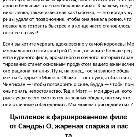
арон и большим толстым бокалом вина». К вашему сведе
нию: лепка, также известная как бабочка, — это когда у ку
рицы удаляют позвоночник, чтобы она лежала ровно, что
позволяло готовить быстрее и в конце часто становилось
нежнее на вкус!
Если вы хотите черпать вдохновение у самой королевы Ме
мориального госпиталя Грей Слоан, не ищите больше рец
епта куриного филе, ароматного и сочного, который гаран
тированно станет основным продуктом вашего ежемесячн
ого рациона питания. Ну и, наконец, гости званого обеда
мечты Сандры? «Мишель Обама — нет нужды объяснять,
Чингисхан — чтобы поговорить о силе, Будда — чтобы пом
очь понять непостоянство, Тед и Мэтт — мои друзья, кото
рые лучше всего смотрятся на званых обедах, потому что
они отличные собеседники». Мы можем присоединиться?
Цыпленок в фаршированном филе
от Сандры О, жареная спаржа и пас
та