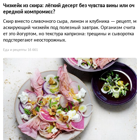
Чизкейк из скира: лёгкий десерт без чувства вины или оч
ередной компромисс?
Скир вместо сливочного сыра, лимон и клубника — рецепт, м
аскирующий чизкейк под полезный завтрак. Организм счита
ет это йогуртом, но текстура капризна: трещины и сыворотка
подстерегают неосторожных.
Еда и рецепты
16 661