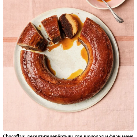
Chocoflan: десерт-перевёртыш, где шоколад и флан меня