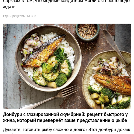
Сарказм в том, что модные кондитеры могли бы просто подо
ждать
Еда и рецепты
13 303
Донбури с глазированной скумбрией: рецепт быстрого у
жина, который перевернёт ваше представление о рыбе
Думаете, готовить рыбу сложно и долго? Этот донбури докаж