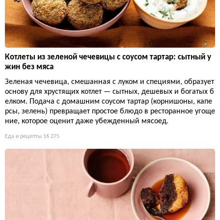
Котлеты из зеленой чечевицы с соусом тартар: сытный у
жин без мяса
Зеленая чечевица, смешанная с луком и специями, образует
основу для хрустящих котлет — сытных, дешевых и богатых б
елком. Подача с домашним соусом тартар (корнишоны, капе
рсы, зелень) превращает простое блюдо в ресторанное угоще
ние, которое оценит даже убежденный мясоед.
Еда и рецепты
16 275