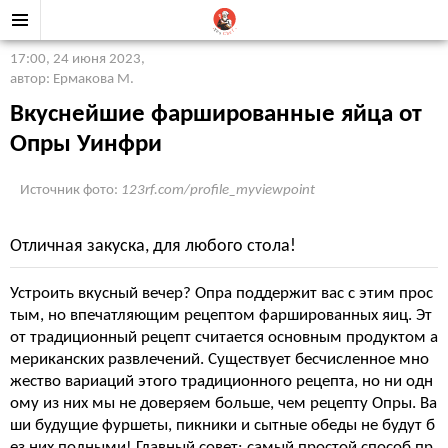
17:00, 24 июня 2023
,
автор: Ермакова М.
Вкуснейшие фаршированные яйца от
Опры Уинфри
Источник фото:
123rf.com/profile_myviewpoint
Отличная закуска, для любого стола!
Устроить вкусный вечер? Опра поддержит вас с этим прос
тым, но впечатляющим рецептом фаршированных яиц. Эт
от традиционный рецепт считается основным продуктом а
мериканских развлечений. Существует бесчисленное мно
жество вариаций этого традиционного рецепта, но ни одн
ому из них мы не доверяем больше, чем рецепту Опры. Ва
ши будущие фуршеты, пикники и сытные обеды не будут б
ез них полными! Главный совет: самый простой способ пр