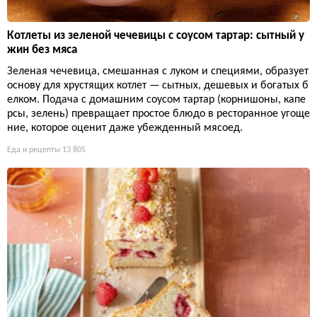
Котлеты из зеленой чечевицы с соусом тартар: сытный у
жин без мяса
Зеленая чечевица, смешанная с луком и специями, образует
основу для хрустящих котлет — сытных, дешевых и богатых б
елком. Подача с домашним соусом тартар (корнишоны, капе
рсы, зелень) превращает простое блюдо в ресторанное угоще
ние, которое оценит даже убежденный мясоед.
Еда и рецепты
13 805