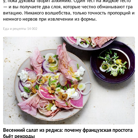
у, пока духовка творит алхимию. Один тест на жидкое тесто
— и вы получаете два слоя, которые честно обманывают гра
витацию. Никакого волшебства, только точность пропорций и
немного нервов при извлечении из формы.
Еда и рецепты
14 002
Весенний салат из редиса: почему французская простота
бьёт рекорды