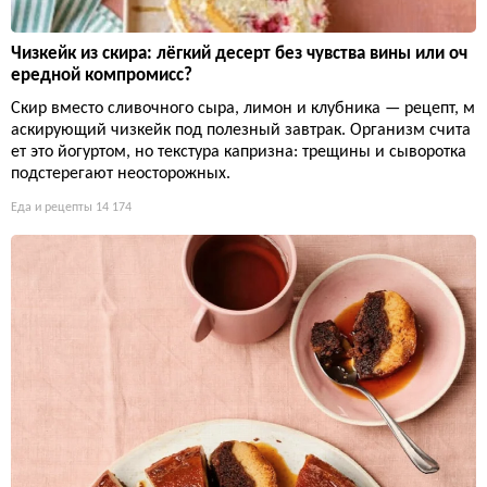
Чизкейк из скира: лёгкий десерт без чувства вины или оч
ередной компромисс?
Скир вместо сливочного сыра, лимон и клубника — рецепт, м
аскирующий чизкейк под полезный завтрак. Организм счита
ет это йогуртом, но текстура капризна: трещины и сыворотка
подстерегают неосторожных.
Еда и рецепты
14 174