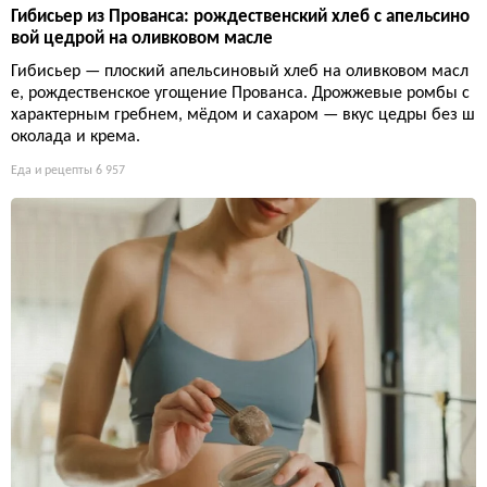
Гибисьер из Прованса: рождественский хлеб с апельсино
вой цедрой на оливковом масле
Гибисьер — плоский апельсиновый хлеб на оливковом масл
е, рождественское угощение Прованса. Дрожжевые ромбы с
характерным гребнем, мёдом и сахаром — вкус цедры без ш
околада и крема.
Еда и рецепты
6 957