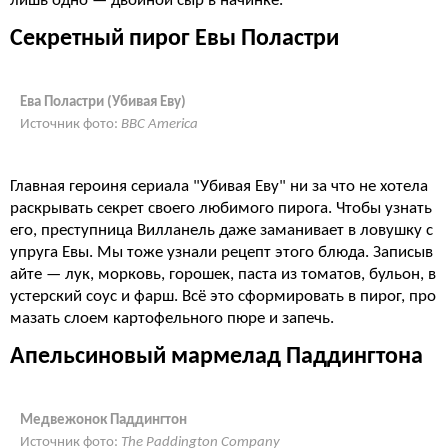
лишь одно — двойной сыр в начинке.
Секретный пирог Евы Поластри
Ева Поластри (Убивая Еву)
Источник фото:
BBC America
Главная героиня сериала "Убивая Еву" ни за что не хотела
раскрывать секрет своего любимого пирога. Чтобы узнать
его, преступница Вилланель даже заманивает в ловушку с
упруга Евы. Мы тоже узнали рецепт этого блюда. Записыв
айте — лук, морковь, горошек, паста из томатов, бульон, в
устерский соус и фарш. Всё это сформировать в пирог, про
мазать слоем картофельного пюре и запечь.
Апельсиновый мармелад Паддингтона
Медвежонок Паддингтон
Источник фото:
The Paddington Company