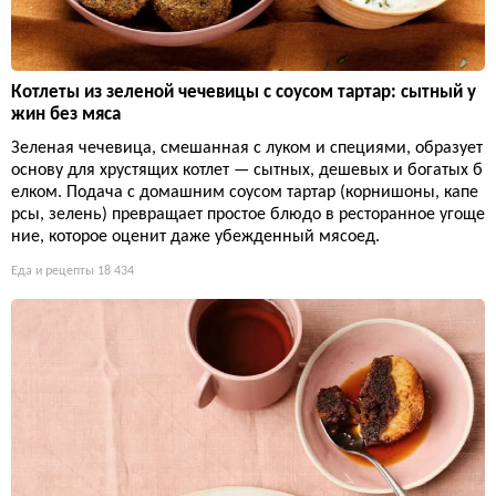
Котлеты из зеленой чечевицы с соусом тартар: сытный у
жин без мяса
Зеленая чечевица, смешанная с луком и специями, образует
основу для хрустящих котлет — сытных, дешевых и богатых б
елком. Подача с домашним соусом тартар (корнишоны, капе
рсы, зелень) превращает простое блюдо в ресторанное угоще
ние, которое оценит даже убежденный мясоед.
Еда и рецепты
18 434