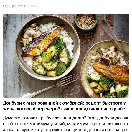
Еда и рецепты
15 417
Донбури с глазированной скумбрией: рецепт быстрого у
жина, который перевернёт ваше представление о рыбе
Думаете, готовить рыбу сложно и долго? Этот донбури докаж
ет обратное: минимум усилий, максимум вкуса, и никакого з
апаха на кухне. Соус терияки, овощи и водоросли превращаю