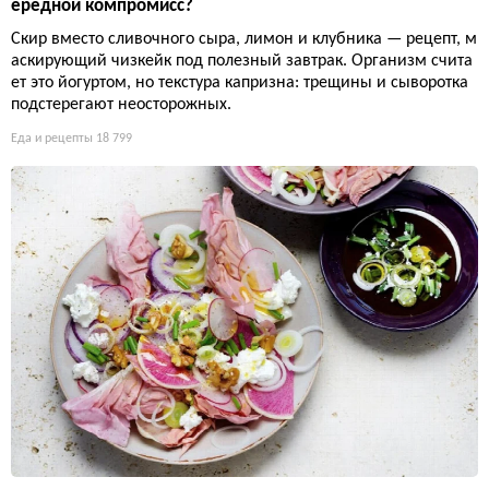
ередной компромисс?
Скир вместо сливочного сыра, лимон и клубника — рецепт, м
аскирующий чизкейк под полезный завтрак. Организм счита
ет это йогуртом, но текстура капризна: трещины и сыворотка
подстерегают неосторожных.
Еда и рецепты
18 799