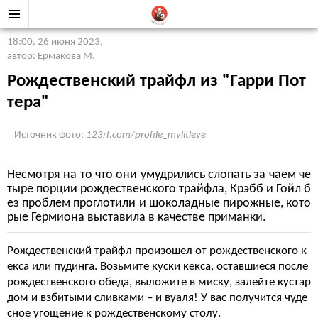
18:00, 26 июня 2023
,
автор: Ермакова М.
Рождественский трайфл из "Гарри Пот
тера"
Источник фото:
123rf.com/profile_mylitleye
Несмотря на то что они умудрились слопать за чаем че
тыре порции рождественского трайфла, Крэбб и Гойл б
ез проблем проглотили и шоколадные пирожные, кото
рые Гермиона выставила в качестве приманки.
Рождественский трайфл произошел от рождественского к
екса или пудинга. Возьмите куски кекса, оставшиеся после
рождественского обеда, выложите в миску, залейте кустар
дом и взбитыми сливками – и вуаля! У вас получится чуде
сное угощение к рождественскому столу.