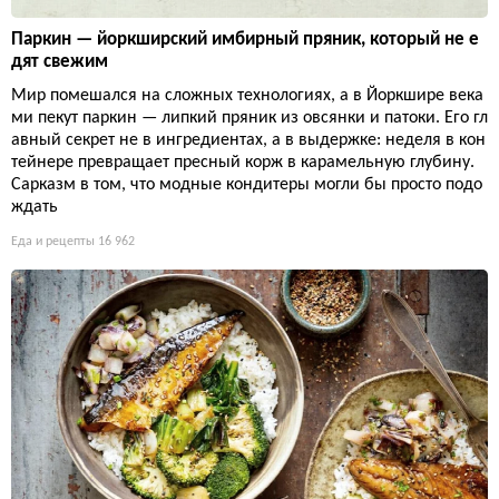
Паркин — йоркширский имбирный пряник, который не е
дят свежим
Мир помешался на сложных технологиях, а в Йоркшире века
ми пекут паркин — липкий пряник из овсянки и патоки. Его гл
авный секрет не в ингредиентах, а в выдержке: неделя в кон
тейнере превращает пресный корж в карамельную глубину.
Сарказм в том, что модные кондитеры могли бы просто подо
ждать
Еда и рецепты
16 962