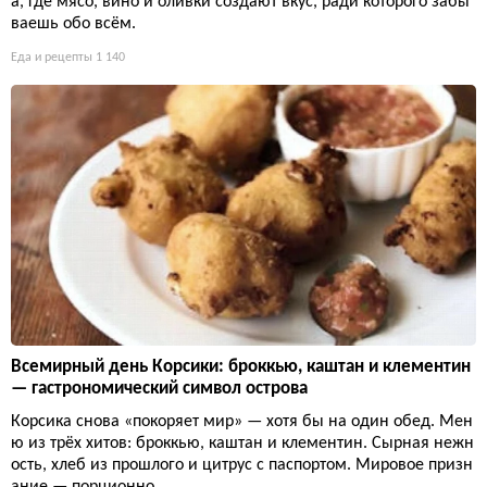
а, где мясо, вино и оливки создают вкус, ради которого забы
ваешь обо всём.
Еда и рецепты
1 140
Всемирный день Корсики: броккью, каштан и клементин
— гастрономический символ острова
Корсика снова «покоряет мир» — хотя бы на один обед. Мен
ю из трёх хитов: броккью, каштан и клементин. Сырная нежн
ость, хлеб из прошлого и цитрус с паспортом. Мировое призн