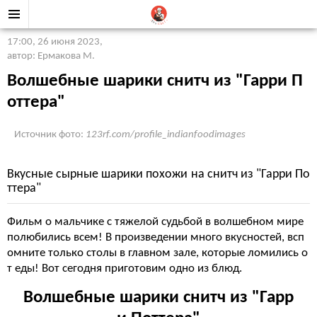
17:00, 26 июня 2023
,
автор: Ермакова М.
Волшебные шарики снитч из "Гарри П
оттера"
Источник фото:
123rf.com/profile_indianfoodimages
Вкусные сырные шарики похожи на снитч из "Гарри По
ттера"
Фильм о мальчике с тяжелой судьбой в волшебном мире
полюбились всем! В произведении много вкусностей, всп
омните только столы в главном зале, которые ломились о
т еды! Вот сегодня приготовим одно из блюд.
Волшебные шарики снитч из "Гарр