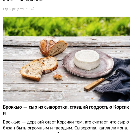
ание — порционно.
Еда и рецепты
1 176
Броккью — сыр из сыворотки, ставший гордостью Корсик
и
Броккью — дерзкий ответ Корсики тем, кто считает, что сыр о
бязан быть огромным и твердым. Сыворотка, капля лимона,