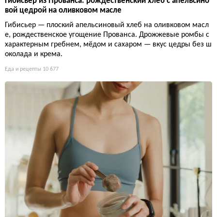
Гибисьер из Прованса: рождественский хлеб с апельсино
вой цедрой на оливковом масле
Гибисьер — плоский апельсиновый хлеб на оливковом масл
е, рождественское угощение Прованса. Дрожжевые ромбы с
характерным гребнем, мёдом и сахаром — вкус цедры без ш
околада и крема.
Еда и рецепты
10 677