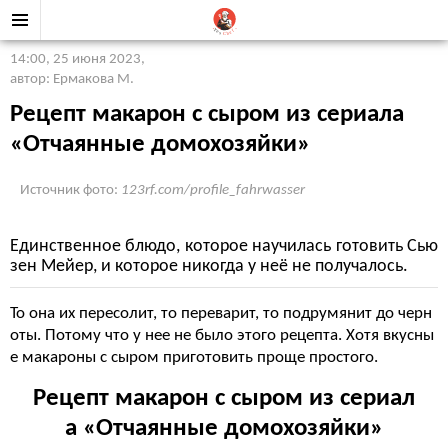
14:00, 25 июня 2023
,
автор: Ермакова М.
Рецепт макарон с сыром из сериала
«Отчаянные домохозяйки»
Источник фото:
123rf.com/profile_fahrwasser
Единственное блюдо, которое научилась готовить Сью
зен Мейер, и которое никогда у неё не получалось.
То она их пересолит, то переварит, то подрумянит до черн
оты. Потому что у нее не было этого рецепта. Хотя вкусны
е макароны с сыром приготовить проще простого.
Рецепт макарон с сыром из сериал
а «Отчаянные домохозяйки»