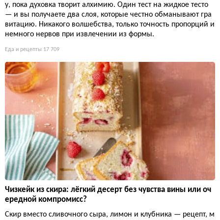
у, пока духовка творит алхимию. Один тест на жидкое тесто
— и вы получаете два слоя, которые честно обманывают гра
витацию. Никакого волшебства, только точность пропорций и
немного нервов при извлечении из формы.
Еда и рецепты
17 709
Чизкейк из скира: лёгкий десерт без чувства вины или оч
ередной компромисс?
Скир вместо сливочного сыра, лимон и клубника — рецепт, м