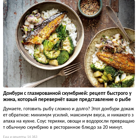
Донбури с глазированной скумбрией: рецепт быстрого у
жина, который перевернёт ваше представление о рыбе
Думаете, готовить рыбу сложно и долго? Этот донбури докаж
ет обратное: минимум усилий, максимум вкуса, и никакого з
апаха на кухне. Соус терияки, овощи и водоросли превращаю
т обычную скумбрию в ресторанное блюдо за 20 минут.
Еда и рецепты
14 363