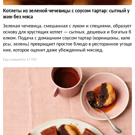
Котлеты из зеленой чечевицы с соусом тартар: сытный у
жин без мяса
Зеленая чечевица, смешанная с луком и специями, образует
основу для хрустящих котлет — сытных, дешевых и богатых б
елком. Подача с домашним соусом тартар (корнишоны, капе
рсы, зелень) превращает простое блюдо в ресторанное угоще
ние, которое оценит даже убежденный мясоед.
Еда и рецепты
17 593