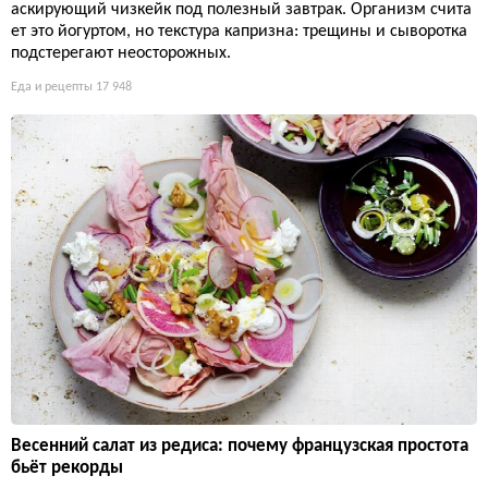
аскирующий чизкейк под полезный завтрак. Организм счита
ет это йогуртом, но текстура капризна: трещины и сыворотка
подстерегают неосторожных.
Еда и рецепты
17 948
Весенний салат из редиса: почему французская простота
бьёт рекорды