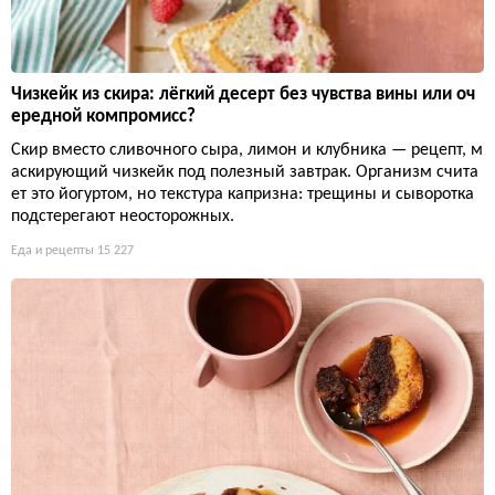
Чизкейк из скира: лёгкий десерт без чувства вины или оч
ередной компромисс?
Скир вместо сливочного сыра, лимон и клубника — рецепт, м
аскирующий чизкейк под полезный завтрак. Организм счита
ет это йогуртом, но текстура капризна: трещины и сыворотка
подстерегают неосторожных.
Еда и рецепты
15 227