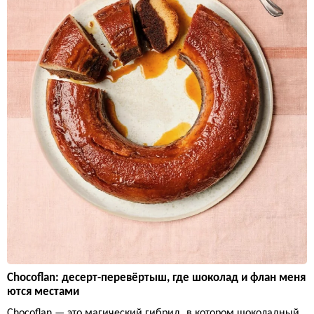
Chocoflan: десерт-перевёртыш, где шоколад и флан меня
ются местами
Chocoflan — это магический гибрид, в котором шоколадный