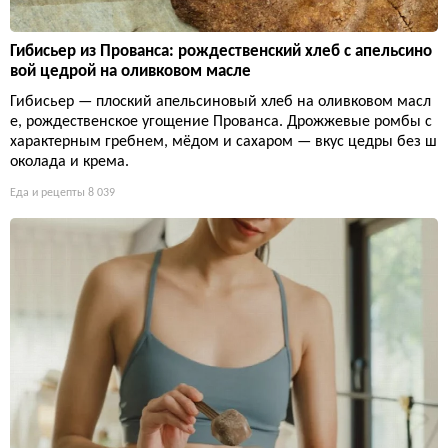
Гибисьер из Прованса: рождественский хлеб с апельсино
вой цедрой на оливковом масле
Гибисьер — плоский апельсиновый хлеб на оливковом масл
е, рождественское угощение Прованса. Дрожжевые ромбы с
характерным гребнем, мёдом и сахаром — вкус цедры без ш
околада и крема.
Еда и рецепты
8 039