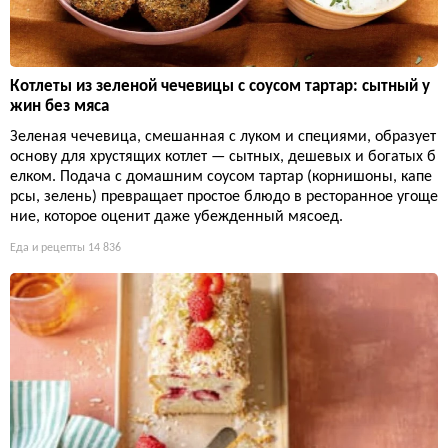
Котлеты из зеленой чечевицы с соусом тартар: сытный у
жин без мяса
Зеленая чечевица, смешанная с луком и специями, образует
основу для хрустящих котлет — сытных, дешевых и богатых б
елком. Подача с домашним соусом тартар (корнишоны, капе
рсы, зелень) превращает простое блюдо в ресторанное угоще
ние, которое оценит даже убежденный мясоед.
Еда и рецепты
14 836