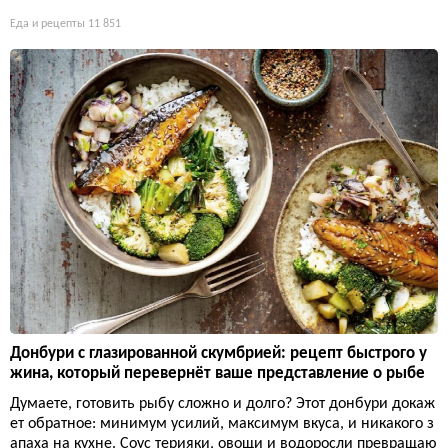
Еда и рецепты
11 851
Донбури с глазированной скумбрией: рецепт быстрого у
жина, который перевернёт ваше представление о рыбе
Думаете, готовить рыбу сложно и долго? Этот донбури докаж
ет обратное: минимум усилий, максимум вкуса, и никакого з
апаха на кухне. Соус терияки, овощи и водоросли превращаю