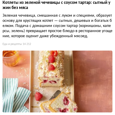
Котлеты из зеленой чечевицы с соусом тартар: сытный у
жин без мяса
Зеленая чечевица, смешанная с луком и специями, образует
основу для хрустящих котлет — сытных, дешевых и богатых б
елком. Подача с домашним соусом тартар (корнишоны, капе
рсы, зелень) превращает простое блюдо в ресторанное угоще
ние, которое оценит даже убежденный мясоед.
Еда и рецепты
14 212