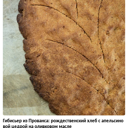
Гибисьер из Прованса: рождественский хлеб с апельсино
вой цедрой на оливковом масле