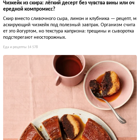
Чизкейк из скира: лёгкий десерт без чувства вины или оч
ередной компромисс?
Скир вместо сливочного сыра, лимон и клубника — рецепт, м
аскирующий чизкейк под полезный завтрак. Организм счита
ет это йогуртом, но текстура капризна: трещины и сыворотка
подстерегают неосторожных.
Еда и рецепты
14 578