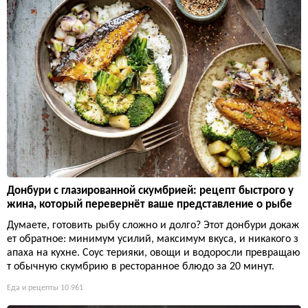
Донбури с глазированной скумбрией: рецепт быстрого у
жина, который перевернёт ваше представление о рыбе
Думаете, готовить рыбу сложно и долго? Этот донбури докаж
ет обратное: минимум усилий, максимум вкуса, и никакого з
апаха на кухне. Соус терияки, овощи и водоросли превращаю
т обычную скумбрию в ресторанное блюдо за 20 минут.
Еда и рецепты
10 961