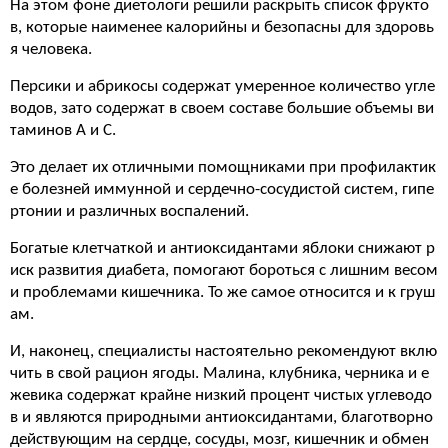
На этом фоне диетологи решили раскрыть список фрукто
в, которые наименее калорийны и безопасны для здоровь
я человека.
Персики и абрикосы содержат умеренное количество угле
водов, зато содержат в своем составе большие объемы ви
таминов А и С.
Это делает их отличными помощниками при профилактик
е болезней иммунной и сердечно-сосудистой систем, гипе
ртонии и различных воспалений.
Богатые клетчаткой и антиоксидантами яблоки снижают р
иск развития диабета, помогают бороться с лишним весом
и проблемами кишечника. То же самое относится и к груш
ам.
И, наконец, специалисты настоятельно рекомендуют вклю
чить в свой рацион ягоды. Малина, клубника, черника и е
жевика содержат крайне низкий процент чистых углеводо
в и являются природными антиоксидантами, благотворно
действующим на сердце, сосуды, мозг, кишечник и обмен