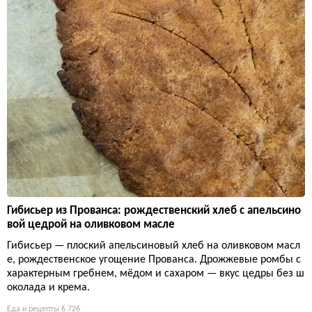
Гибисьер из Прованса: рождественский хлеб с апельсино
вой цедрой на оливковом масле
Гибисьер — плоский апельсиновый хлеб на оливковом масл
е, рождественское угощение Прованса. Дрожжевые ромбы с
характерным гребнем, мёдом и сахаром — вкус цедры без ш
околада и крема.
Еда и рецепты
6 726