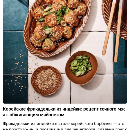
Корейские фрикадельки из индейки: рецепт сочного мяс
а с обжигающим майонезом
Фрикадельки из индейки в стиле корейского барбекю — это
не просто ужин, а провокация для рецепторов: сладкий соус с