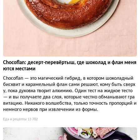
Chocoflan: десерт-перевёртыш, где шоколад и флан меня
ются местами
Chocoflan — это магический гибрид, в котором шоколадный
бисквит и карамельный флан сами решают, кому быть сверх
у, пока духовка творит алхимию. Один тест на жидкое тесто
— и вы получаете два слоя, которые честно обманывают гра
витацию. Никакого волшебства, только точность пропорций и
немного нервов при извлечении из формы.
Еда и рецепты
13 782