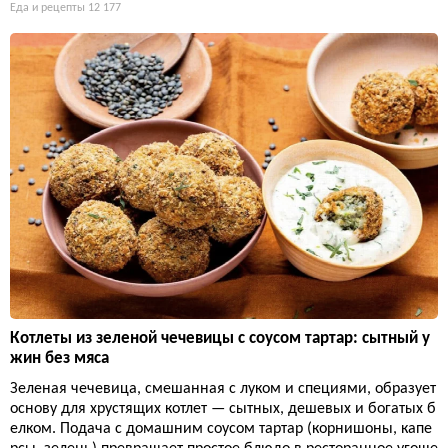
Еда и рецепты
12 177
Котлеты из зеленой чечевицы с соусом тартар: сытный у
жин без мяса
Зеленая чечевица, смешанная с луком и специями, образует
основу для хрустящих котлет — сытных, дешевых и богатых б
елком. Подача с домашним соусом тартар (корнишоны, капе