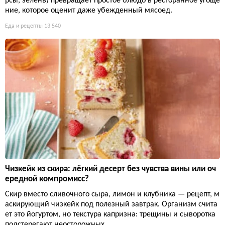
рсы, зелень) превращает простое блюдо в ресторанное угоще
ние, которое оценит даже убежденный мясоед.
Еда и рецепты
13 540
Чизкейк из скира: лёгкий десерт без чувства вины или оч
ередной компромисс?
Скир вместо сливочного сыра, лимон и клубника — рецепт, м
аскирующий чизкейк под полезный завтрак. Организм счита
ет это йогуртом, но текстура капризна: трещины и сыворотка
подстерегают неосторожных.