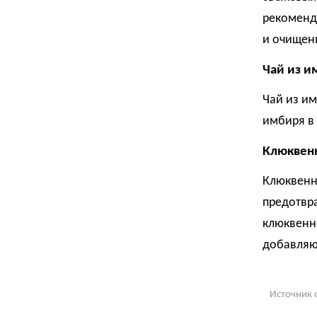
рекоменд
и очищен
Чай из и
Чай из и
имбиря в 
Клюквен
Клюквенн
предотвр
клюквенн
добавляют
Источник 