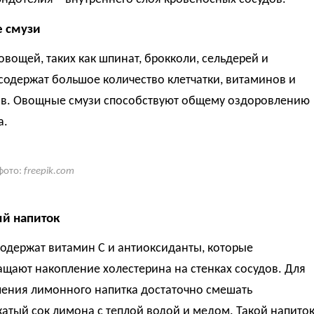
 смузи
овощей, таких как шпинат, брокколи, сельдерей и
содержат большое количество клетчатки, витаминов и
в. Овощные смузи способствуют общему оздоровлению
а.
фото:
freepik.com
й напиток
одержат витамин С и антиоксиданты, которые
щают накопление холестерина на стенках сосудов. Для
ления лимонного напитка достаточно смешать
атый сок лимона с теплой водой и медом. Такой напито