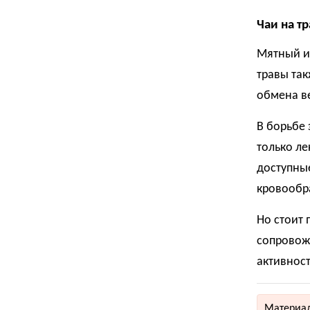
Чаи на тр
Мятный и
травы та
обмена в
В борьбе 
только ле
доступные
кровообр
Но стоит 
сопровож
активнос
Материал