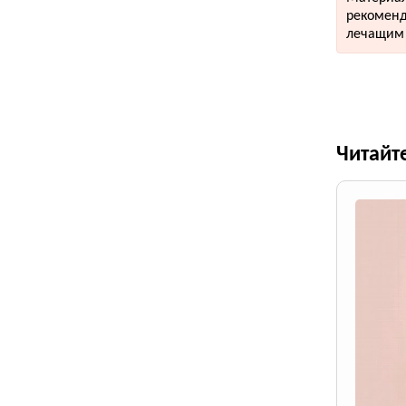
рекоменд
лечащим 
Читайт