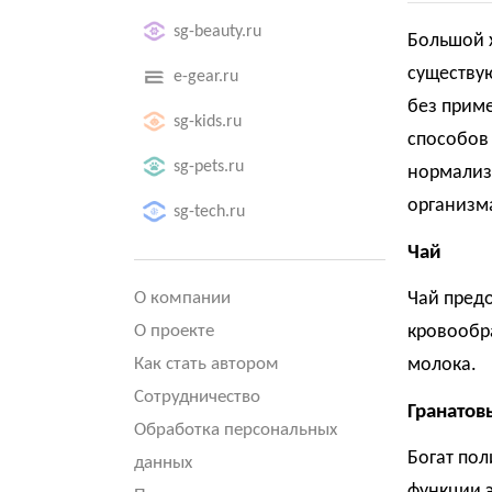
sg-beauty.ru
Большой 
существу
e-gear.ru
без приме
sg-kids.ru
способов
sg-pets.ru
нормализ
организм
sg-tech.ru
Чай
О компании
Чай пред
О проекте
кровообра
Как стать автором
молока.
Сотрудничество
Гранатов
Обработка персональных
Богат по
данных
функции э