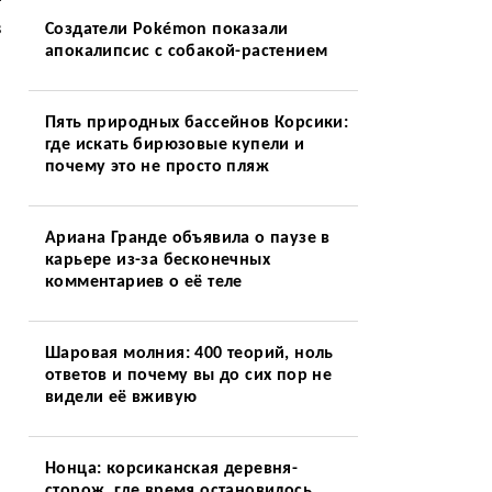
в
Создатели Pokémon показали
апокалипсис с собакой-растением
Пять природных бассейнов Корсики:
где искать бирюзовые купели и
почему это не просто пляж
Ариана Гранде объявила о паузе в
карьере из-за бесконечных
комментариев о её теле
Шаровая молния: 400 теорий, ноль
ответов и почему вы до сих пор не
видели её вживую
Нонца: корсиканская деревня-
сторож, где время остановилось