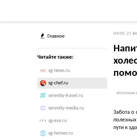
04:00, 21 ф
Главное
Напи
Читайте также:
холе
sg-news.ru
помо
sg-chef.ru
Источник 
serenity-travel.ru
serenity-media.ru
Забота о 
полезных
sg-eva.ru
пути к зд
sg-homes.ru