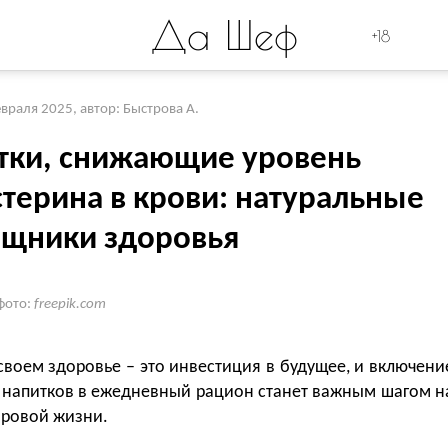
Да Шеф
+18
евраля 2025
,
автор: Быстрова А.
тки, снижающие уровень
стерина в крови: натуральные
щники здоровья
фото:
freepik.com
своем здоровье – это инвестиция в будущее, и включени
 напитков в ежедневный рацион станет важным шагом н
оровой жизни.