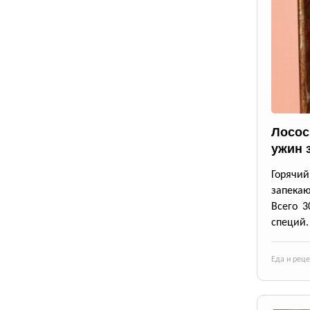
Лосос
ужин 
Горячи
запека
Всего 3
специй.
Еда и рец