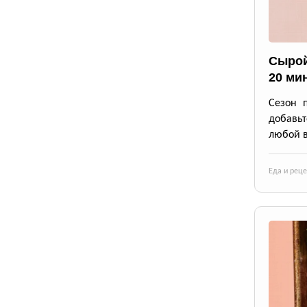
Сырой
20 ми
Сезон 
добавьт
любой в
Еда и рец