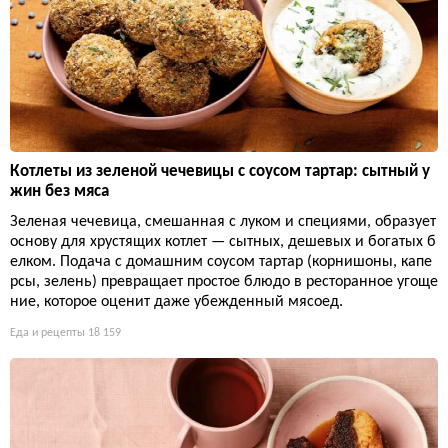
Котлеты из зеленой чечевицы с соусом тартар: сытный у
жин без мяса
Зеленая чечевица, смешанная с луком и специями, образует
основу для хрустящих котлет — сытных, дешевых и богатых б
елком. Подача с домашним соусом тартар (корнишоны, капе
рсы, зелень) превращает простое блюдо в ресторанное угоще
ние, которое оценит даже убежденный мясоед.
Еда и рецепты
18 159