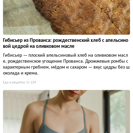
Гибисьер из Прованса: рождественский хлеб с апельсино
вой цедрой на оливковом масле
Гибисьер — плоский апельсиновый хлеб на оливковом масл
е, рождественское угощение Прованса. Дрожжевые ромбы с
характерным гребнем, мёдом и сахаром — вкус цедры без ш
околада и крема.
Еда и рецепты
11 234