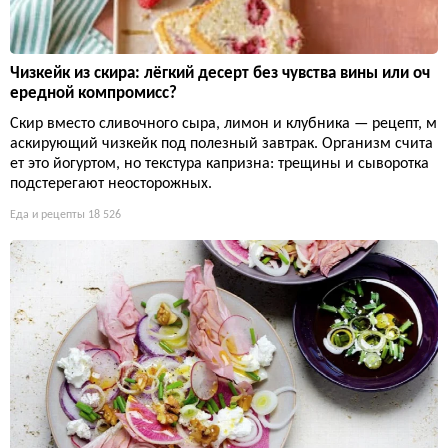
Чизкейк из скира: лёгкий десерт без чувства вины или оч
ередной компромисс?
Скир вместо сливочного сыра, лимон и клубника — рецепт, м
аскирующий чизкейк под полезный завтрак. Организм счита
ет это йогуртом, но текстура капризна: трещины и сыворотка
подстерегают неосторожных.
Еда и рецепты
18 526