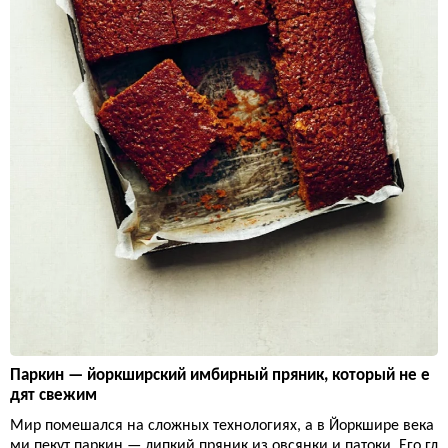
Паркин — йоркширский имбирный пряник, который не е
дят свежим
Мир помешался на сложных технологиях, а в Йоркшире века
ми пекут паркин — липкий пряник из овсянки и патоки. Его гл