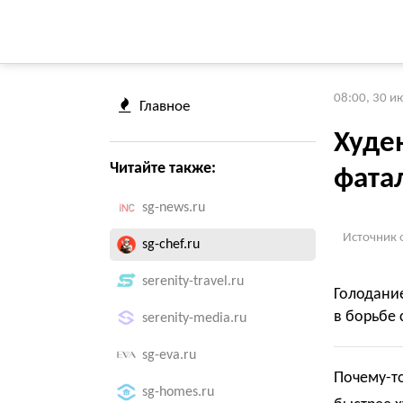
08:00, 30 и
Главное
Худе
Читайте также:
фата
sg-news.ru
Источник 
sg-chef.ru
serenity-travel.ru
Голодани
в борьбе 
serenity-media.ru
sg-eva.ru
Почему-то
sg-homes.ru