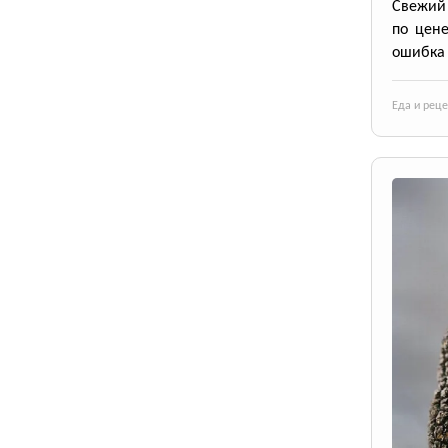
Свежий 
по цене
ошибка 
Еда и рец