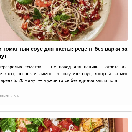
 томатный соус для пасты: рецепт без варки за
нут
перезрелых томатов — не повод для паники. Натрите их,
е хрен, чеснок и лимон, и получите соус, который затмит
арёный. 20 минут — и ужин готов без единой капли пота.
епты
6 507