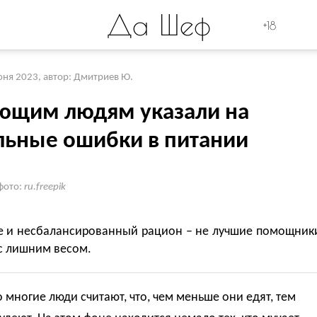
Да Шеф
+18
юня 2023
,
автор: Дмитриев Ю.
ющим людям указали на
льные ошибки в питании
фото:
ru.freepik
е и несбалансированный рацион – не лучшие помощник
с лишним весом.
 многие люди считают, что, чем меньше они едят, тем