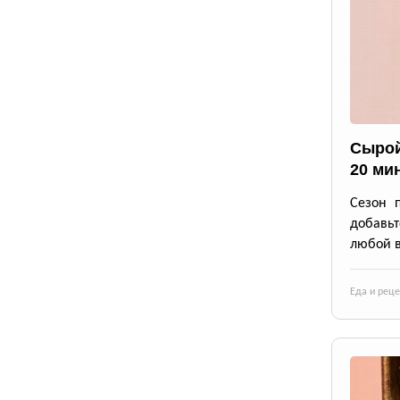
Сырой
20 ми
Сезон 
добавьт
любой в
Еда и рец