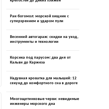
крепостей до диких пляжей
Рак-богомол: морской хищник с
суперзрением и ударом пули
Весенний автогараж: скидки на уход,
инструменты и технологии
Корсика под парусом: два дня от
Кальви до Каржеза
Надувная кроватка для малышей: 12
секунд до комфортного сна в дороге
Многощетинковые черви: невидимые
инженеры морского дна