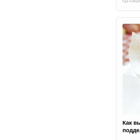
Еда и рец
Как в
подде