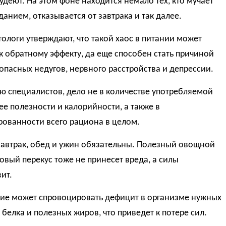
удеют. На этом фоне находится немало тех, кто мучает
данием, отказывается от завтрака и так далее.
тологи утверждают, что такой хаос в питании может
к обратному эффекту, да еще способен стать причиной
опасных недугов, нервного расстройства и депрессии.
 специалистов, дело не в количестве употребляемой
 ее полезности и калорийности, а также в
рованности всего рациона в целом.
завтрак, обед и ужин обязательны. Полезный овощной
овый перекус тоже не принесет вреда, а силы
ит.
ние может спровоцировать дефицит в организме нужных
 белка и полезных жиров, что приведет к потере сил.