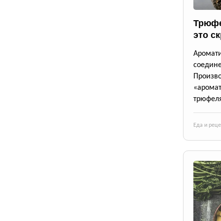
Трюфе
это с
Аромат
соедине
Произв
«аромат
трюфеля
Еда и рец