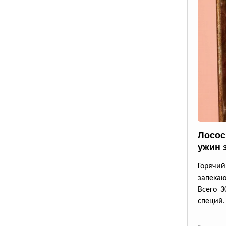
Лосос
ужин 
Горячи
запека
Всего 3
специй.