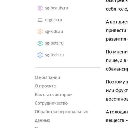
быстрее х
sg-beauty.ru
себя голо
e-gear.ru
А вот дие
привести 
sg-kids.ru
развития 
sg-pets.ru
По мнению
sg-tech.ru
пище, а в
сбаланси
О компании
Поэтому 
О проекте
или фрукт
Как стать автором
восстанов
Сотрудничество
Обработка персональных
А голода
данных
веществ –