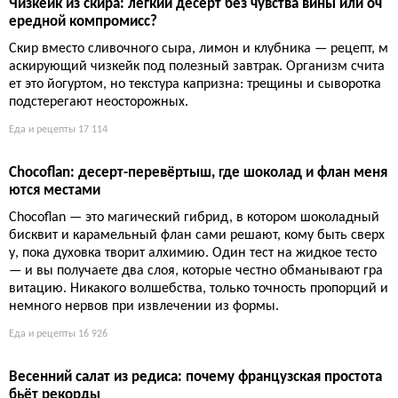
Куриные фрикадельки якитори: простой рецепт сочного
ужина на шпажках
Соус терияки и куриный фарш — база для быстрых шашлычк
ов, которые готовятся за 20 минут. Секрет в правильной обжа
рке и глазури, которая карамелизуется, создавая аппетитную
корочку. Никакой сложной маринадной химии, только балан
с сладкого и солёного.
Еда и рецепты
15 322