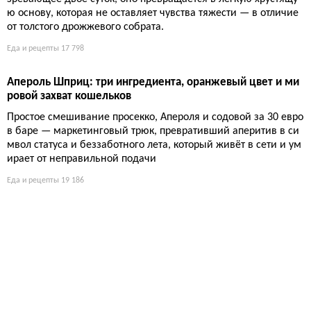
Чизкейк из скира: лёгкий десерт без чувства вины или оч
ередной компромисс?
Скир вместо сливочного сыра, лимон и клубника — рецепт, м
аскирующий чизкейк под полезный завтрак. Организм счита
ет это йогуртом, но текстура капризна: трещины и сыворотка
подстерегают неосторожных.
Еда и рецепты
17 114