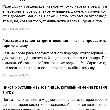
Котлеты из зеленой чечевицы с соусом тартар: сытный у
жин без мяса
Зеленая чечевица, смешанная с луком и специями, образует
основу для хрустящих котлет — сытных, дешевых и богатых б
елком. Подача с домашним соусом тартар (корнишоны, капе
рсы, зелень) превращает простое блюдо в ресторанное угоще
ние, которое оценит даже убежденный мясоед.
Еда и рецепты
16 676