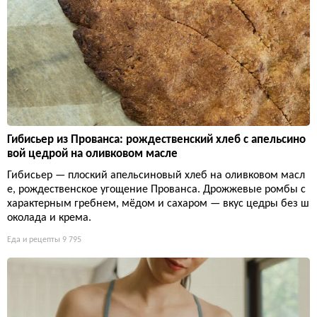
Гибисьер из Прованса: рождественский хлеб с апельсино
вой цедрой на оливковом масле
Гибисьер — плоский апельсиновый хлеб на оливковом масл
е, рождественское угощение Прованса. Дрожжевые ромбы с
характерным гребнем, мёдом и сахаром — вкус цедры без ш
околада и крема.
Еда и рецепты
9 795