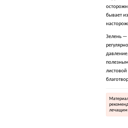
осторожно
бывает и
насторожи
Зелень — 
регулярн
давление,
полезными
листовой 
благотво
Материал
рекоменд
лечащим 