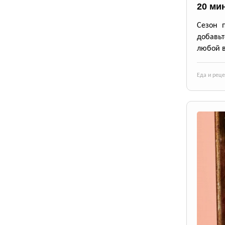
20 ми
Сезон 
добавьт
любой в
Еда и рец