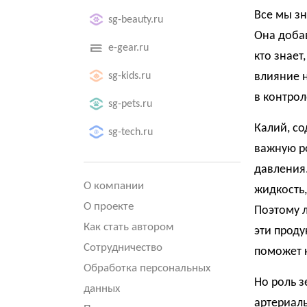
Все мы зн
sg-beauty.ru
Она добав
e-gear.ru
кто знает
sg-kids.ru
влияние 
в контрол
sg-pets.ru
Калий, со
sg-tech.ru
важную р
давления
О компании
жидкость,
О проекте
Поэтому 
Как стать автором
эти проду
Сотрудничество
поможет 
Обработка персональных
Но роль з
данных
артериал