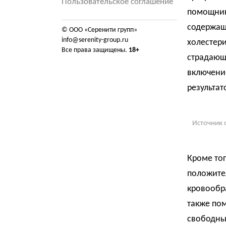
Пользовательское соглашение
помощник
содержащ
© ООО «Серенити групп»
info@serenity-group.ru
холестери
Все права защищены.
18+
страдающ
включени
результат
Источник 
Кроме тог
положите
кровообр
также пом
свободных