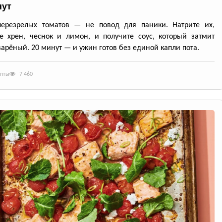
нут
перезрелых томатов — не повод для паники. Натрите их,
е хрен, чеснок и лимон, и получите соус, который затмит
арёный. 20 минут — и ужин готов без единой капли пота.
епты
7 460