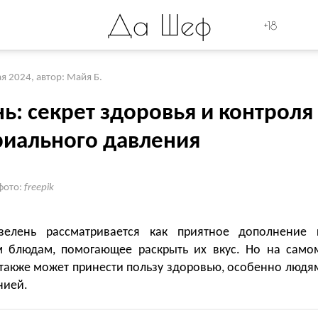
Да Шеф
+18
ая 2024
,
автор: Майя Б.
ь: секрет здоровья и контроля
риального давления
фото:
freepik
елень рассматривается как приятное дополнение 
 блюдам, помогающее раскрыть их вкус. Но на само
 также может принести пользу здоровью, особенно людя
нией.