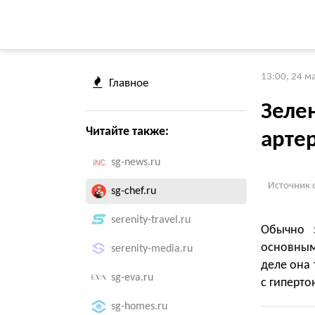
13:00, 24 м
Главное
Зелен
Читайте также:
арте
sg-news.ru
Источник 
sg-chef.ru
serenity-travel.ru
Обычно з
основным
serenity-media.ru
деле она
sg-eva.ru
с гиперто
sg-homes.ru