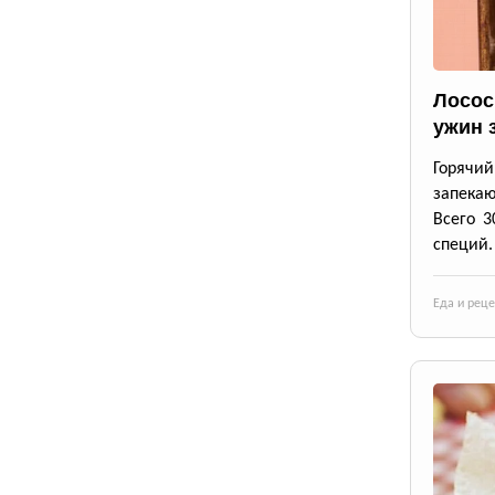
Лосос
ужин 
Горячи
запека
Всего 3
специй.
Еда и рец