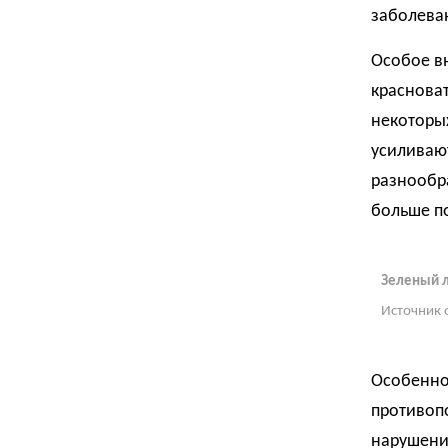
заболева
Особое в
красноват
некоторы
усиливают
разнообра
больше по
Зеленый 
Источник 
Особенно 
противопо
нарушени