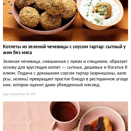
Котлеты из зеленой чечевицы с соусом тартар: сытный у
жин без мяса
Зеленая чечевица, смешанная с луком и специями, образует
основу для хрустящих котлет — сытных, дешевых и богатых б
елком. Подача с домашним соусом тартар (корнишоны, капе
рсы, зелень) превращает простое блюдо в ресторанное угоще
ние, которое оценит даже убежденный мясоед.
Еда и рецепты
16 140