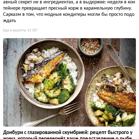
авный секрет не в ингредиентах, а в выдержке: неделя в кон
тейнере превращает пресный корж в карамельную глубину.
Сарказм в том, что модные кондитеры могли бы просто подо
ждать
Еда и рецепты
13 167
Донбури с глазированной скумбрией: рецепт быстрого у
жина, который перевернёт ваше представление о рыбе