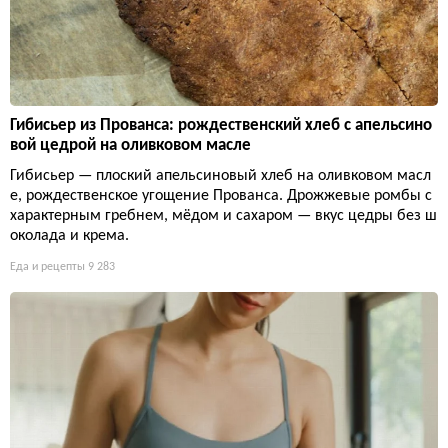
Гибисьер из Прованса: рождественский хлеб с апельсино
вой цедрой на оливковом масле
Гибисьер — плоский апельсиновый хлеб на оливковом масл
е, рождественское угощение Прованса. Дрожжевые ромбы с
характерным гребнем, мёдом и сахаром — вкус цедры без ш
околада и крема.
Еда и рецепты
9 283