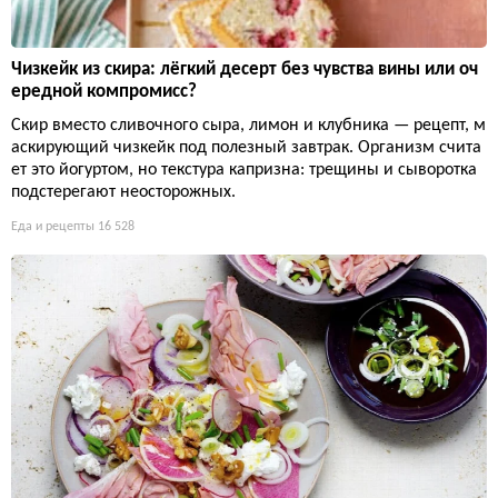
Чизкейк из скира: лёгкий десерт без чувства вины или оч
ередной компромисс?
Скир вместо сливочного сыра, лимон и клубника — рецепт, м
аскирующий чизкейк под полезный завтрак. Организм счита
ет это йогуртом, но текстура капризна: трещины и сыворотка
подстерегают неосторожных.
Еда и рецепты
16 528