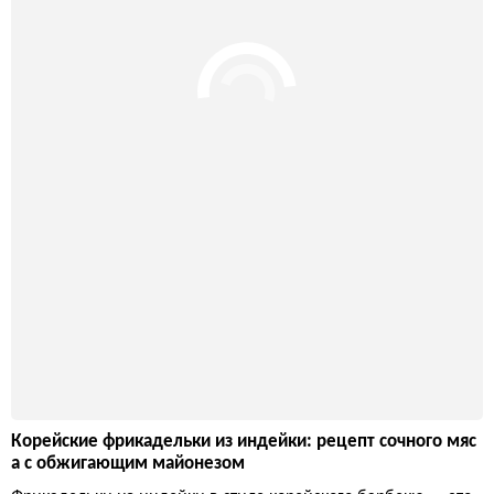
Рамен с лососем и удоном: нежный суп за 30 минут
Этот рецепт ломает стереотипы о рамене как о сложном блю
де — никаких 12-часовых бульонов, только быстрый результа
т с ярким вкусом. Лосось и толстая лапша удон создают сытн