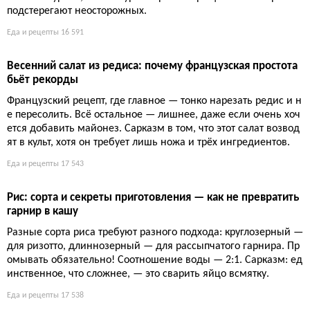
Котлеты из зеленой чечевицы с соусом тартар: сытный у
жин без мяса
Зеленая чечевица, смешанная с луком и специями, образует
основу для хрустящих котлет — сытных, дешевых и богатых б
елком. Подача с домашним соусом тартар (корнишоны, капе
рсы, зелень) превращает простое блюдо в ресторанное угоще
ние, которое оценит даже убежденный мясоед.
Еда и рецепты
16 206