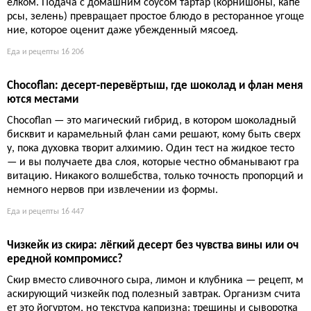
Куриные фрикадельки якитори: простой рецепт сочного
ужина на шпажках
Соус терияки и куриный фарш — база для быстрых шашлычк
ов, которые готовятся за 20 минут. Секрет в правильной обжа
рке и глазури, которая карамелизуется, создавая аппетитную
корочку. Никакой сложной маринадной химии, только балан
с сладкого и солёного.
Еда и рецепты
14 791