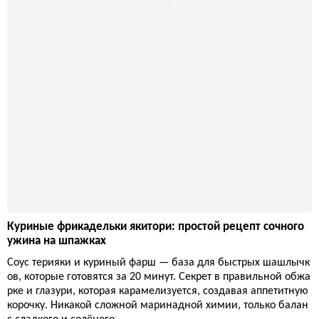
Корейские фрикадельки из индейки: рецепт сочного мяс
а с обжигающим майонезом
Фрикадельки из индейки в стиле корейского барбекю — это
не просто ужин, а провокация для рецепторов: сладкий соус с
кунжутом, нежное мясо и острая майонезная заправка, котор
ая заставит забыть о банальных котлетах. Идеально, когда хо