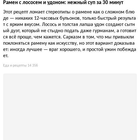
Донбури с глазированной скумбрией: рецепт быстрого у
жина, который перевернёт ваше представление о рыбе
Думаете, готовить рыбу сложно и долго? Этот донбури докаж
ет обратное: минимум усилий, максимум вкуса, и никакого з
апаха на кухне. Соус терияки, овощи и водоросли превращаю
т обычную скумбрию в ресторанное блюдо за 20 минут.
Еда и рецепты
13 020