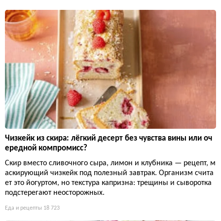
Чизкейк из скира: лёгкий десерт без чувства вины или оч
ередной компромисс?
Скир вместо сливочного сыра, лимон и клубника — рецепт, м
аскирующий чизкейк под полезный завтрак. Организм счита
ет это йогуртом, но текстура капризна: трещины и сыворотка
подстерегают неосторожных.
Еда и рецепты
18 723