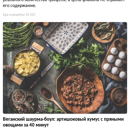
реального количества трюфеля, а цена флакона не отражает
его содержание.
Еда и рецепты
10 223
Веганский шаурма-боул: артишоковый хумус с пряными
овощами за 40 минут