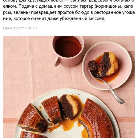
основу для хрустящих котлет — сытных, дешевых и богатых б
елком. Подача с домашним соусом тартар (корнишоны, капе
рсы, зелень) превращает простое блюдо в ресторанное угоще
ние, которое оценит даже убежденный мясоед.
Еда и рецепты
18 352