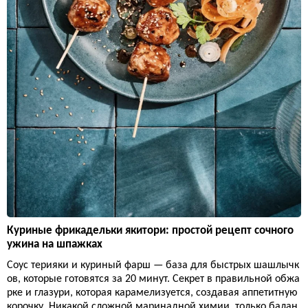
Куриные фрикадельки якитори: простой рецепт сочного
ужина на шпажках
Соус терияки и куриный фарш — база для быстрых шашлычк
ов, которые готовятся за 20 минут. Секрет в правильной обжа
рке и глазури, которая карамелизуется, создавая аппетитную
корочку. Никакой сложной маринадной химии, только балан