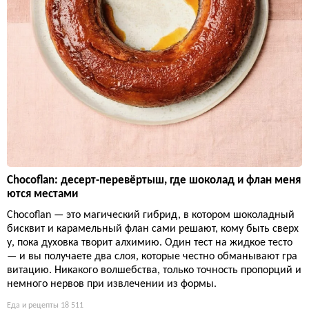
Chocoflan: десерт-перевёртыш, где шоколад и флан меня
ются местами
Chocoflan — это магический гибрид, в котором шоколадный
бисквит и карамельный флан сами решают, кому быть сверх
у, пока духовка творит алхимию. Один тест на жидкое тесто
— и вы получаете два слоя, которые честно обманывают гра
витацию. Никакого волшебства, только точность пропорций и
немного нервов при извлечении из формы.
Еда и рецепты
18 511