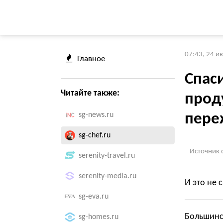
07:43, 24 и
Главное
Спас
Читайте также:
прод
sg-news.ru
пере
sg-chef.ru
Источник 
serenity-travel.ru
serenity-media.ru
И это не
sg-eva.ru
Большинст
sg-homes.ru