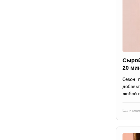
Сырой
20 ми
Сезон 
добавьт
любой в
Еда и рец