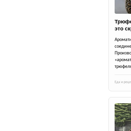
Трюфе
это с
Аромат
соедине
Произв
«аромат
трюфеля
Еда и рец