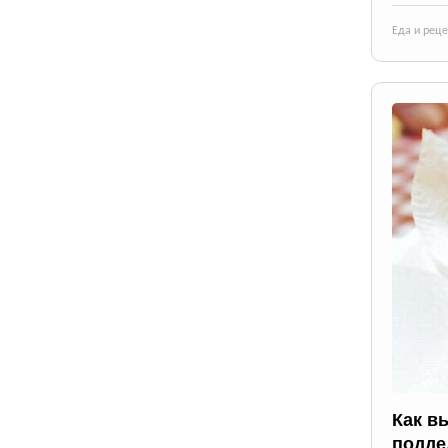
Еда и рец
Как в
подде