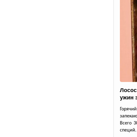
Лосос
ужин 
Горячи
запека
Всего 3
специй.