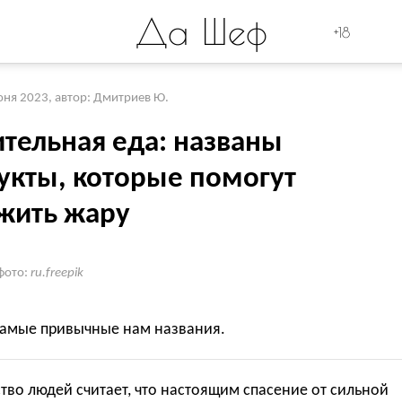
Да Шеф
+18
юня 2023
,
автор: Дмитриев Ю.
ительная еда: названы
укты, которые помогут
жить жару
фото:
ru.freepik
 самые привычные нам названия.
во людей считает, что настоящим спасение от сильной