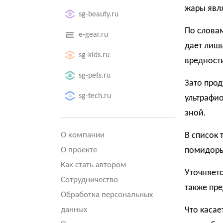
жары явл
sg-beauty.ru
По словам
e-gear.ru
дает лиш
sg-kids.ru
вредности
sg-pets.ru
Зато про
sg-tech.ru
ультрафио
зной.
О компании
В список
О проекте
помидоры,
Как стать автором
Уточняетс
Сотрудничество
также пр
Обработка персональных
данных
Что касае