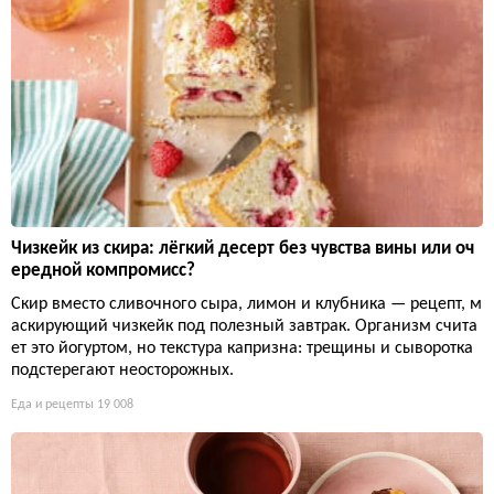
Чизкейк из скира: лёгкий десерт без чувства вины или оч
ередной компромисс?
Скир вместо сливочного сыра, лимон и клубника — рецепт, м
аскирующий чизкейк под полезный завтрак. Организм счита
ет это йогуртом, но текстура капризна: трещины и сыворотка
подстерегают неосторожных.
Еда и рецепты
19 008