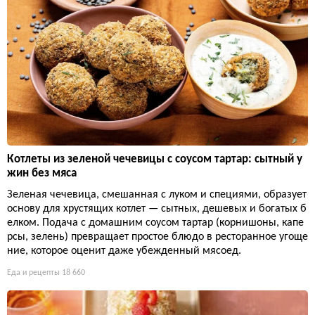
Котлеты из зеленой чечевицы с соусом тартар: сытный у
жин без мяса
Зеленая чечевица, смешанная с луком и специями, образует
основу для хрустящих котлет — сытных, дешевых и богатых б
елком. Подача с домашним соусом тартар (корнишоны, капе
рсы, зелень) превращает простое блюдо в ресторанное угоще
ние, которое оценит даже убежденный мясоед.
Еда и рецепты
18 660