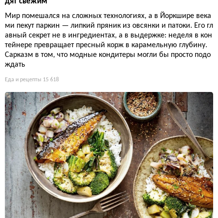
дят свежим
Мир помешался на сложных технологиях, а в Йоркшире века
ми пекут паркин — липкий пряник из овсянки и патоки. Его гл
авный секрет не в ингредиентах, а в выдержке: неделя в кон
тейнере превращает пресный корж в карамельную глубину.
Сарказм в том, что модные кондитеры могли бы просто подо
ждать
Еда и рецепты
15 618