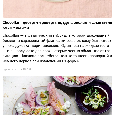
Chocoflan: десерт-перевёртыш, где шоколад и флан меня
ются местами
Chocoflan — это магический гибрид, в котором шоколадный
бисквит и карамельный флан сами решают, кому быть сверх
у, пока духовка творит алхимию. Один тест на жидкое тесто
— и вы получаете два слоя, которые честно обманывают гра
витацию. Никакого волшебства, только точность пропорций и
немного нервов при извлечении из формы.
Еда и рецепты
18 784