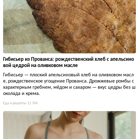
Гибисьер из Прованса: рождественский хлеб с апельсино
вой цедрой на оливковом масле
Гибисьер — плоский апельсиновый хлеб на оливковом масл
е, рождественское угощение Прованса. Дрожжевые ромбы с
характерным гребнем, мёдом и сахаром — вкус цедры без ш
околада и крема.
Еда и рецепты
11 704