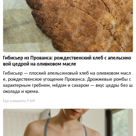
Гибисьер из Прованса: рождественский хлеб с апельсино
вой цедрой на оливковом масле
Гибисьер — плоский апельсиновый хлеб на оливковом масл
е, рождественское угощение Прованса. Дрожжевые ромбы с
характерным гребнем, мёдом и сахаром — вкус цедры без ш
околада и крема.
Еда и рецепты
9 509