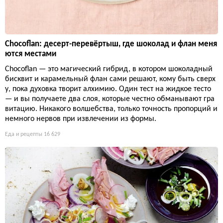
Chocoflan: десерт-перевёртыш, где шоколад и флан меня
ются местами
Chocoflan — это магический гибрид, в котором шоколадный
бисквит и карамельный флан сами решают, кому быть сверх
у, пока духовка творит алхимию. Один тест на жидкое тесто
— и вы получаете два слоя, которые честно обманывают гра
витацию. Никакого волшебства, только точность пропорций и
немного нервов при извлечении из формы.
Еда и рецепты
16 629