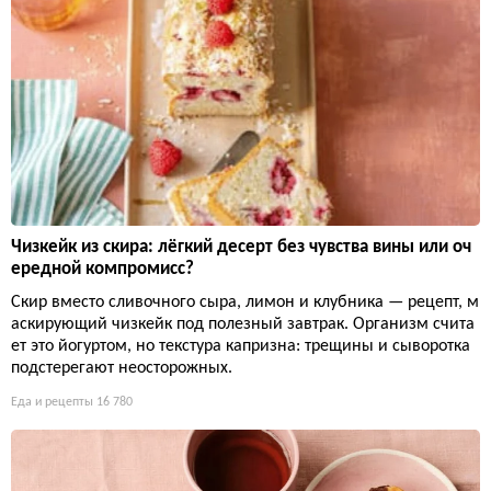
Чизкейк из скира: лёгкий десерт без чувства вины или оч
ередной компромисс?
Скир вместо сливочного сыра, лимон и клубника — рецепт, м
аскирующий чизкейк под полезный завтрак. Организм счита
ет это йогуртом, но текстура капризна: трещины и сыворотка
подстерегают неосторожных.
Еда и рецепты
16 780