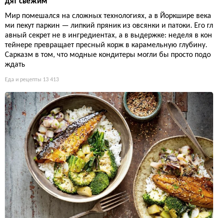
дят свежим
Мир помешался на сложных технологиях, а в Йоркшире века
ми пекут паркин — липкий пряник из овсянки и патоки. Его гл
авный секрет не в ингредиентах, а в выдержке: неделя в кон
тейнере превращает пресный корж в карамельную глубину.
Сарказм в том, что модные кондитеры могли бы просто подо
ждать
Еда и рецепты
13 413