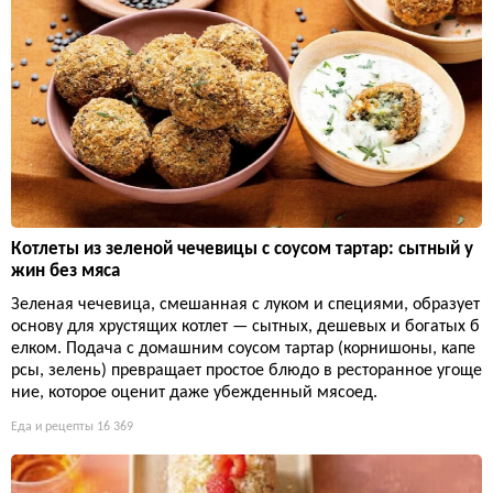
Котлеты из зеленой чечевицы с соусом тартар: сытный у
жин без мяса
Зеленая чечевица, смешанная с луком и специями, образует
основу для хрустящих котлет — сытных, дешевых и богатых б
елком. Подача с домашним соусом тартар (корнишоны, капе
рсы, зелень) превращает простое блюдо в ресторанное угоще
ние, которое оценит даже убежденный мясоед.
Еда и рецепты
16 369