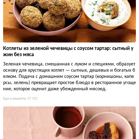
Котлеты из зеленой чечевицы с соусом тартар: сытный у
жин без мяса
Зеленая чечевица, смешанная с луком и специями, образует
основу для хрустящих котлет — сытных, дешевых и богатых б
елком. Подача с домашним соусом тартар (корнишоны, капе
рсы, зелень) превращает простое блюдо в ресторанное угоще
ние, которое оценит даже убежденный мясоед.
Еда и рецепты
17 721