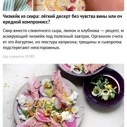
Чизкейк из скира: лёгкий десерт без чувства вины или оч
ередной компромисс?
Скир вместо сливочного сыра, лимон и клубника — рецепт, м
аскирующий чизкейк под полезный завтрак. Организм счита
ет это йогуртом, но текстура капризна: трещины и сыворотка
подстерегают неосторожных.
Еда и рецепты
18 083