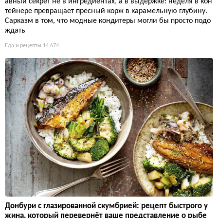
авный секрет не в ингредиентах, а в выдержке: неделя в кон
тейнере превращает пресный корж в карамельную глубину.
Сарказм в том, что модные кондитеры могли бы просто подо
ждать
Еда и рецепты
14 674
Донбури с глазированной скумбрией: рецепт быстрого у
жина, который перевернёт ваше представление о рыбе