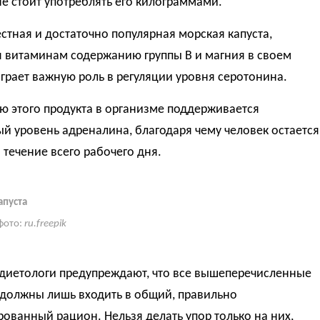
е стоит употреблять его килограммами.
стная и достаточно популярная морская капуста,
я витаминам содержанию группы B и магния в своем
играет важную роль в регуляции уровня серотонина.
ю этого продукта в организме поддерживается
й уровень адреналина, благодаря чему человек остается
в течение всего рабочего дня.
апуста
фото:
ru.freepik
 диетологи предупреждают, что все вышеперечисленные
 должны лишь входить в общий, правильно
ованный рацион. Нельзя делать упор только на них,