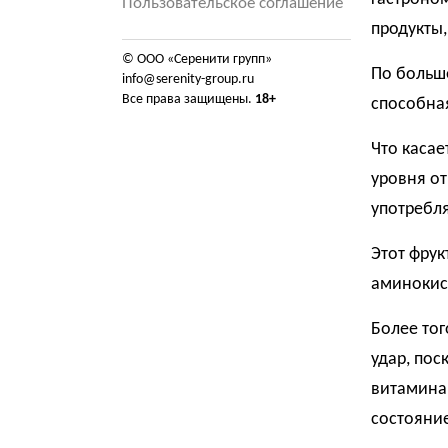
Пользовательское соглашение
продукты
© ООО «Серенити групп»
По больше
info@serenity-group.ru
Все права защищены.
18+
способна
Что касае
уровня о
употребл
Этот фрук
аминокис
Более то
удар, пос
витамина
состояние