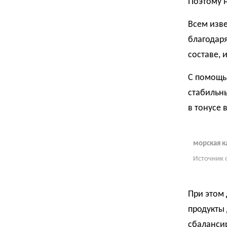
Поэтому н
Всем изве
благодар
составе, 
С помощь
стабильны
в тонусе 
морская к
Источник 
При этом
продукты
сбалансир