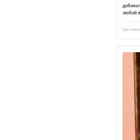
добавьт
любой в
Еда и рец