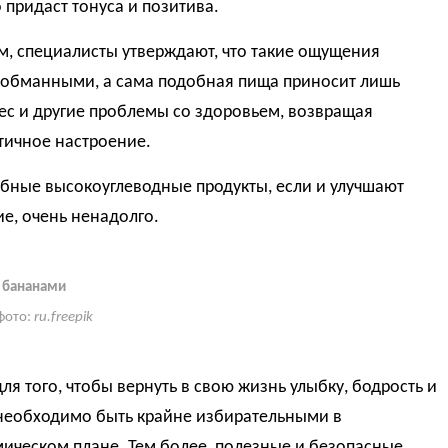
 придаст тонуса и позитива.
м, специалисты утверждают, что такие ощущения
 обманными, а сама подобная пища приносит лишь
ес и другие проблемы со здоровьем, возвращая
тичное настроение.
бные высокоуглеводные продукты, если и улучшают
е, очень ненадолго.
 бананами
фото:
ru.freepik
ля того, чтобы вернуть в свою жизнь улыбку, бодрость и
 необходимо быть крайне избирательными в
ическом плане. Тем более, полезные и безопасные