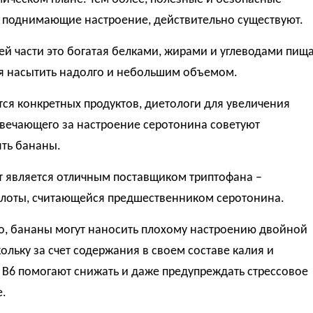
, поднимающие настроение, действительно существуют.
й части это богатая белками, жирами и углеводами пища
я насытить надолго и небольшим объемом.
тся конкретных продуктов, диетологи для увеличения
твечающего за настроение серотонина советуют
ять бананы.
т является отличным поставщиком триптофана –
лоты, считающейся предшественником серотонина.
го, бананы могут наносить плохому настроению двойной
кольку за счет содержания в своем составе калия и
 B6 помогают снижать и даже предупреждать стрессовое
.