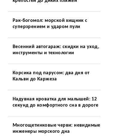
крепостей до диких пляжей
Рак-богомол: морской хищник с
суперзрением и ударом пули
Весенний автогараж: скидки на уход,
инструменты и технологии
Корсика под парусом: два дня от
Кальви до Каржеза
Надувная кроватка для малышей: 12
секунд до комфортного сна в дороге
Многощетинковые черви: невидимые
инженеры морского дна