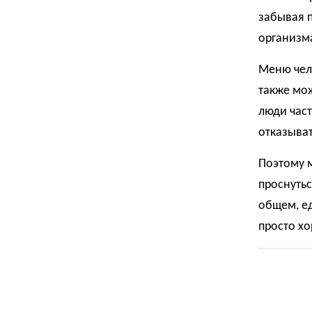
забывая 
организм
Меню чел
также мож
люди част
отказыват
Поэтому м
проснутьс
общем, ед
просто х