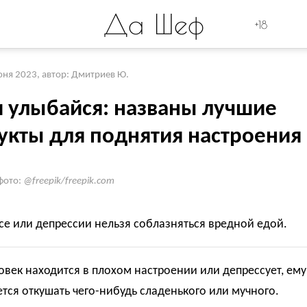
Да Шеф
+18
юня 2023
,
автор: Дмитриев Ю.
и улыбайся: названы лучшие
укты для поднятия настроения
фото:
@freepik/freepik.com
се или депрессии нельзя соблазняться вредной едой.
овек находится в плохом настроении или депрессует, ему
ется откушать чего-нибудь сладенького или мучного.