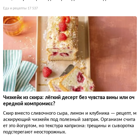
Еда и рецепты
17 537
Чизкейк из скира: лёгкий десерт без чувства вины или оч
ередной компромисс?
Скир вместо сливочного сыра, лимон и клубника — рецепт, м
аскирующий чизкейк под полезный завтрак. Организм счита
ет это йогуртом, но текстура капризна: трещины и сыворотка
подстерегают неосторожных.