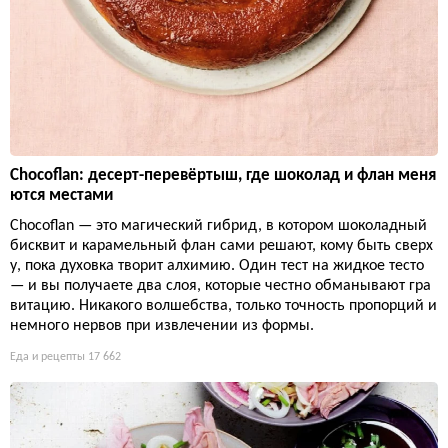
Chocoflan: десерт-перевёртыш, где шоколад и флан меня
ются местами
Chocoflan — это магический гибрид, в котором шоколадный
бисквит и карамельный флан сами решают, кому быть сверх
у, пока духовка творит алхимию. Один тест на жидкое тесто
— и вы получаете два слоя, которые честно обманывают гра
витацию. Никакого волшебства, только точность пропорций и
немного нервов при извлечении из формы.
Еда и рецепты
17 662