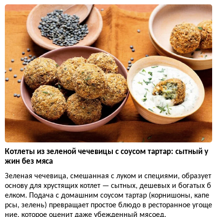
Котлеты из зеленой чечевицы с соусом тартар: сытный у
жин без мяса
Зеленая чечевица, смешанная с луком и специями, образует
основу для хрустящих котлет — сытных, дешевых и богатых б
елком. Подача с домашним соусом тартар (корнишоны, капе
рсы, зелень) превращает простое блюдо в ресторанное угоще
ние, которое оценит даже убежденный мясоед.