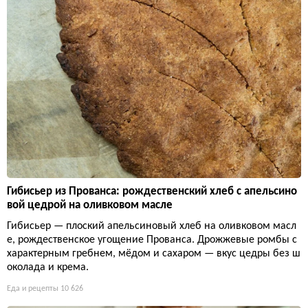
Гибисьер из Прованса: рождественский хлеб с апельсино
вой цедрой на оливковом масле
Гибисьер — плоский апельсиновый хлеб на оливковом масл
е, рождественское угощение Прованса. Дрожжевые ромбы с
характерным гребнем, мёдом и сахаром — вкус цедры без ш
околада и крема.
Еда и рецепты
10 626