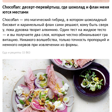
Chocoflan: десерт-перевёртыш, где шоколад и флан меня
ются местами
Chocoflan — это магический гибрид, в котором шоколадный
бисквит и карамельный флан сами решают, кому быть сверх
у, пока духовка творит алхимию. Один тест на жидкое тесто
— и вы получаете два слоя, которые честно обманывают гра
витацию. Никакого волшебства, только точность пропорций и
немного нервов при извлечении из формы.
Еда и рецепты
15 863