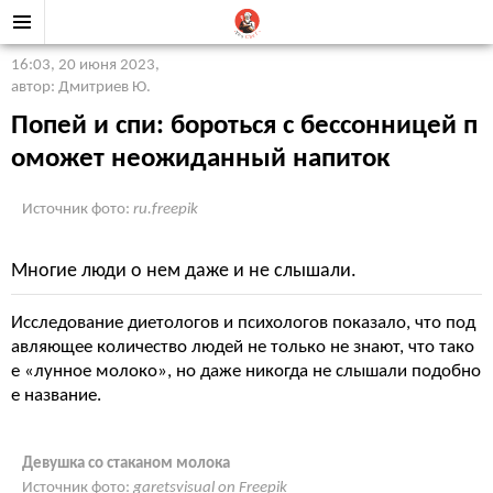
16:03, 20 июня 2023
,
автор: Дмитриев Ю.
Попей и спи: бороться с бессонницей п
оможет неожиданный напиток
Источник фото:
ru.freepik
Многие люди о нем даже и не слышали.
Исследование диетологов и психологов показало, что под
авляющее количество людей не только не знают, что тако
е «лунное молоко», но даже никогда не слышали подобно
е название.
Девушка со стаканом молока
Источник фото:
garetsvisual on Freepik