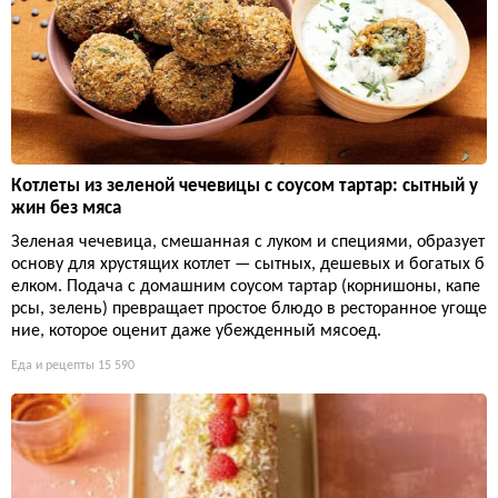
Котлеты из зеленой чечевицы с соусом тартар: сытный у
жин без мяса
Зеленая чечевица, смешанная с луком и специями, образует
основу для хрустящих котлет — сытных, дешевых и богатых б
елком. Подача с домашним соусом тартар (корнишоны, капе
рсы, зелень) превращает простое блюдо в ресторанное угоще
ние, которое оценит даже убежденный мясоед.
Еда и рецепты
15 590