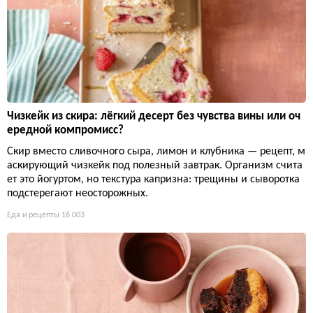
Чизкейк из скира: лёгкий десерт без чувства вины или оч
ередной компромисс?
Скир вместо сливочного сыра, лимон и клубника — рецепт, м
аскирующий чизкейк под полезный завтрак. Организм счита
ет это йогуртом, но текстура капризна: трещины и сыворотка
подстерегают неосторожных.
Еда и рецепты
16 003