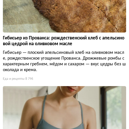
Гибисьер из Прованса: рождественский хлеб с апельсино
вой цедрой на оливковом масле
Гибисьер — плоский апельсиновый хлеб на оливковом масл
е, рождественское угощение Прованса. Дрожжевые ромбы с
характерным гребнем, мёдом и сахаром — вкус цедры без ш
околада и крема.
Еда и рецепты
8 796